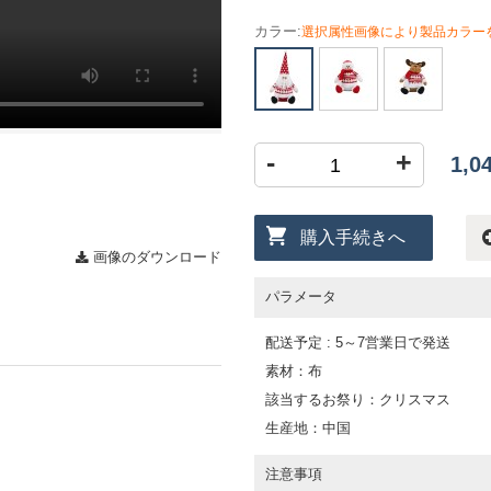
カラー:
選択属性画像により製品カラー
-
+
1,
購入手続きへ
画像のダウンロード
パラメータ
配送予定 : 5～7営業日で発送
素材：布
該当するお祭り：クリスマス
生産地：中国
注意事項