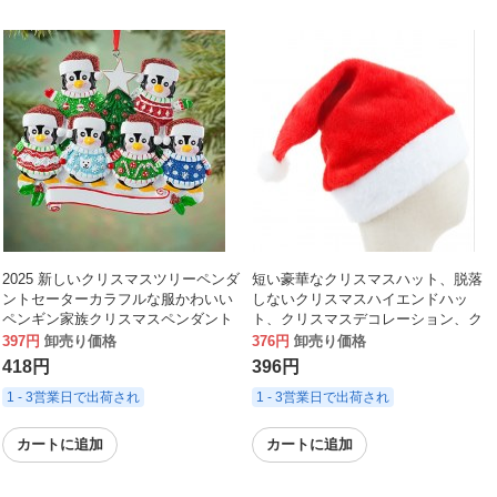
2025 新しいクリスマスツリーペンダ
短い豪華なクリスマスハット、脱落
ントセーターカラフルな服かわいい
しないクリスマスハイエンドハッ
ペンギン家族クリスマスペンダント
ト、クリスマスデコレーション、ク
飾り装飾
リスマスパーティーホリデーデコレ
397円
卸売り価格
376円
卸売り価格
ーション
418円
396円
1 - 3営業日で出荷され
1 - 3営業日で出荷され
カートに追加
カートに追加