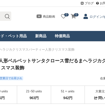
ブログ
お
0
0
商品動画
ログイン/
ード・ペット用品
新商品
特価商品
まヘラジカクリスマスパーティー人形クリスマス装飾
マス人形ベルベットサンタクロース雪だるまヘラジカ
リスマス装飾
- 3営業日で出荷され
在
 units
21~50 units
51 + units
大量注
95円
963円
942円
問