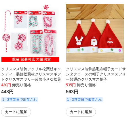
クリスマス装飾アクリル松葉杖キャ
クリスマス装飾起毛布帽子カードサ
ンディー装飾松葉杖クリスマスギフ
ンタクロースの帽子クリスマスツリ
トクリスマスツリー装飾小さな松葉
ー普通のクリスマス帽子
杖
426円
卸売り価格
535円
卸売り価格
448円
563円
1 - 3営業日で出荷され
1 - 3営業日で出荷され
カートに追加
カートに追加