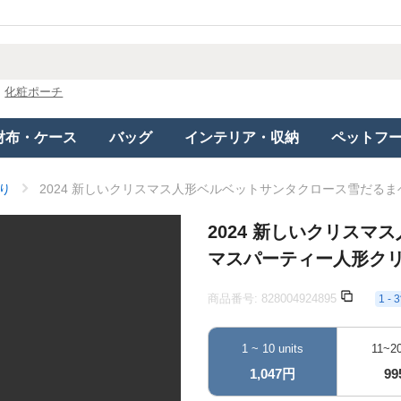
化粧ポーチ
財布・ケース
バッグ
インテリア・収納
ペットフ
り
2024 新しいクリスマス人形ベルベットサンタクロース雪だる
2024 新しいクリス
マスパーティー人形ク
商品番号:
828004924895
1 
1 ~ 10 units
11~20
1,047円
9