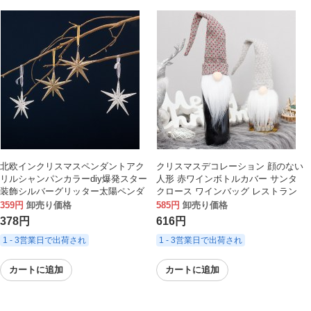
北欧インクリスマスペンダントアク
クリスマスデコレーション 顔のない
リルシャンパンカラーdiy爆発スター
人形 赤ワインボトルカバー サンタ
装飾シルバーグリッター太陽ペンダ
クロース ワインバッグ レストラン
ント
ホリデー ドレスアップ
359円
卸売り価格
585円
卸売り価格
378円
616円
1 - 3営業日で出荷され
1 - 3営業日で出荷され
カートに追加
カートに追加