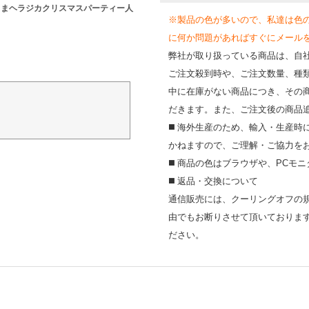
るまヘラジカクリスマスパーティー人
※製品の色が多いので、私達は色
に何か問題があればすぐにメールを送って
弊社が取り扱っている商品は、自
ご注文殺到時や、ご注文数量、種
中に在庫がない商品につき、その
だきます。また、ご注文後の商品
◼️ 海外⽣産のため、輸⼊・⽣産
かねますので、ご理解・ご協⼒を
◼️ 商品の⾊はブラウザや、PC
◼️ 返品・交換について
通信販売には、クーリングオフの
由でもお断りさせて頂いておりま
ださい。