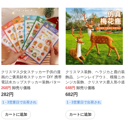
クリスマス少女ステッカー子供の漫
クリスマス装飾、ヘラジカと鹿の装
画のご褒美財布ステッカー DIY 携帯
飾品、シーンレイアウト、模擬ニホ
電話水カップステッカー装飾パター
ンジカ装飾、クリスマス鹿人形小道
ン
具
268円
卸売り価格
648円
卸売り価格
282円
682円
1 - 3営業日で出荷され
1 - 3営業日で出荷され
カートに追加
カートに追加