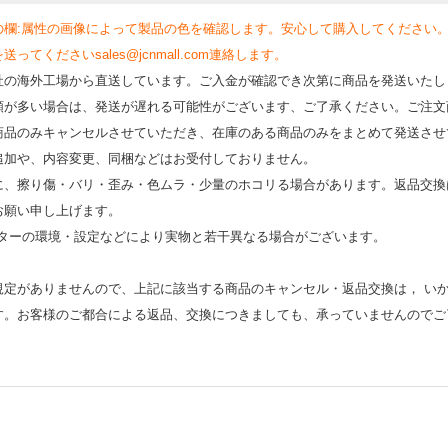
の欄:属性の画像によって製品の色を確認します。安心して購入してください
くださいsales@jcnmall.com連絡します。
社の海外工場から直送しています。ご入金が確認でき次第に商品を発送いたし
類が多い場合は、発送が遅れる可能性がございます、ご了承ください。ご注文
商品のみキャンセルさせていただき、在庫のある商品のみをまとめて発送させ
追加や、内容変更、同梱などはお受付しておりません。
時に、擦り傷・バリ・歪み・色ムラ・少量のホコリる場合があります。返品交換
お願い申し上げます。
モニターの環境・設定などにより実物と若⼲異なる場合がございます。
規定がありませんので、上記に該当する商品のキャンセル・返品交換は， い
す。お客様のご都合による返品、交換につきましても、承っていませんのでご