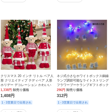
クリスマス 20 インチ リトル ベア人
ネジ式小さなホワイトボックス銅線
形 クリエイティブ テディベア 人形
ランプ調節可能なライトストリング
ホリデー デコレーション かわいい
フラワーブーケランプギフトボック
デスクトップ オーナメント
スケーキデコレーション銅線小さな
1,338円
卸売り価格
296円
卸売り価格
ランタン
1,408円
312円
1 - 3営業日で出荷され
1 - 3営業日で出荷され