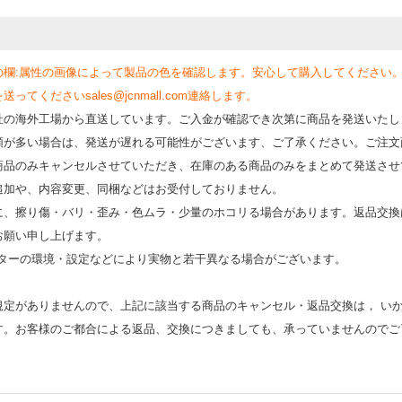
の欄:属性の画像によって製品の色を確認します。安心して購入してください
くださいsales@jcnmall.com連絡します。
社の海外工場から直送しています。ご入金が確認でき次第に商品を発送いたし
類が多い場合は、発送が遅れる可能性がございます、ご了承ください。ご注文
商品のみキャンセルさせていただき、在庫のある商品のみをまとめて発送させ
追加や、内容変更、同梱などはお受付しておりません。
時に、擦り傷・バリ・歪み・色ムラ・少量のホコリる場合があります。返品交換
お願い申し上げます。
モニターの環境・設定などにより実物と若⼲異なる場合がございます。
規定がありませんので、上記に該当する商品のキャンセル・返品交換は， い
す。お客様のご都合による返品、交換につきましても、承っていませんのでご