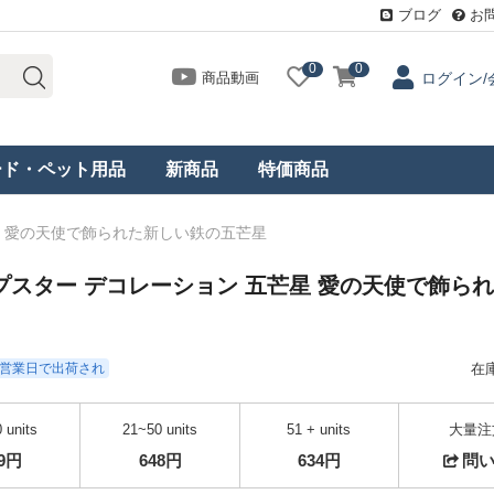
ブログ
お
0
0
商品動画
ログイン/
ード・ペット用品
新商品
特価商品
星 愛の天使で飾られた新しい鉄の五芒星
プスター デコレーション 五芒星 愛の天使で飾ら
- 3営業日で出荷され
在
 units
21~50 units
51 + units
大量注
69円
648円
634円
問