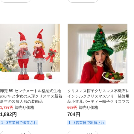
卸売 59 センチメートル格納式生地
クリスマス帽子クリスマス不織布レ
の少年と少女の人形クリスマス新着
インシルククリスマスツリー装飾用
新年の装飾人形の装飾品
品小道具パーティー帽子クリスマス
ギフト
1,797円
卸売り価格
669円
卸売り価格
1,892円
704円
1 - 3営業日で出荷され
1 - 3営業日で出荷され