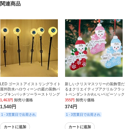
関連商品
LED ゴーストアイストリングライト
新しいクリスマスツリーの装飾雪だ
屋外防水ハロウィーンの庭の装飾パ
るまクリエイティブアクリルフラッ
ンプキンパッチソーラーストリング
トペンダントかわいいベビーソック
ライト
スペンダント
1,463円
卸売り価格
355円
卸売り価格
1,540円
374円
1 - 3営業日で出荷され
1 - 3営業日で出荷され
カートに追加
カートに追加