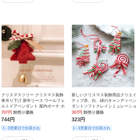
クリスマスツリー クリスマス装飾
新しいクリスマス装飾用品クリエイ
車吊り下げ 新年リース ウールフェ
ティブ赤、白、緑のキャンディペン
ルトドアペンダント 屋内ポーチ ホ
ダントソフトクレイシミュレーショ
ーム小物
ンロリポップキャンディペンダント
707円
卸売り価格
307円
卸売り価格
744円
323円
1 - 3営業日で出荷され
1 - 3営業日で出荷され