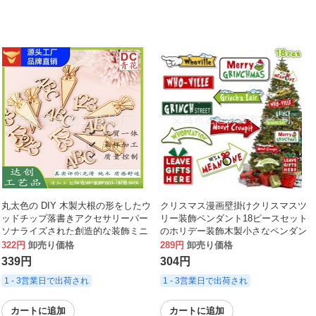
丸太色の DIY 木製大根の形をしたウ
クリスマス漫画壁掛けクリスマスツ
ッドチップ落書きアクセサリーパー
リー装飾ペンダント18ピースセット
ソナライズされた創造的な装飾ミニ
のホリデー装飾木製小さなペンダン
マリストのテーブル装飾
ト
322円
卸売り価格
289円
卸売り価格
339円
304円
1 - 3営業日で出荷され
1 - 3営業日で出荷され
カートに追加
カートに追加