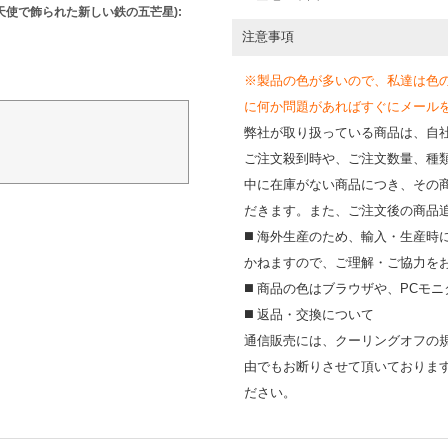
の天使で飾られた新しい鉄の五芒星
):
注意事項
※製品の色が多いので、私達は色
に何か問題があればすぐにメールを送って
弊社が取り扱っている商品は、自
ご注文殺到時や、ご注文数量、種
中に在庫がない商品につき、その
だきます。また、ご注文後の商品
◼️ 海外⽣産のため、輸⼊・⽣産
かねますので、ご理解・ご協⼒を
◼️ 商品の⾊はブラウザや、PC
◼️ 返品・交換について
通信販売には、クーリングオフの
由でもお断りさせて頂いておりま
ださい。