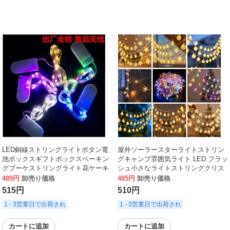
LED銅線ストリングライトボタン電
屋外ソーラースターライトストリン
池ボックスギフトボックスベーキン
グキャンプ雰囲気ライト LED フラッ
グブーケストリングライト花ケーキ
シュ小さなライトストリングクリス
クリスマス装飾ランタン
マス装飾スノーフレークライトスト
489円
卸売り価格
485円
卸売り価格
リング
515円
510円
1 - 3営業日で出荷され
1 - 3営業日で出荷され
カートに追加
カートに追加