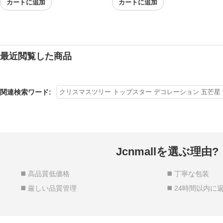
カートに追加
カートに追加
最近閲覧した商品
関連検索ワード:
クリスマスツリー トップスター デコレーション 五芒
Jcnmallを選ぶ理由?
◼️ 高品質低価格
◼️ 丁寧な包装
◼️ 厳しい品質管理
◼️ 24時間以内に