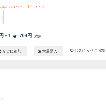
を確認しますので、ご安心ください。
4円
1
704円
（税抜）
x
合計
お気に入りに追加
かごに追加
大量購入
マス