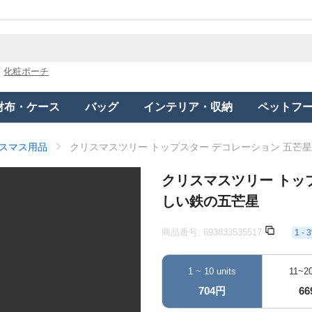
化粧ポーチ
財布・ケース
バッグ
インテリア・収納
ペットフ
スマス用品
クリスマスツリー トップスター デコレーション 五芒
クリスマスツリー トッ
しい鉄の五芒星
商品番号:
693833535517
1 
1 ~ 10 units
11~20
704円
6