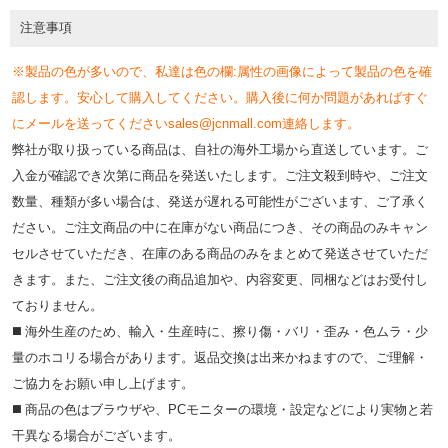
注意事項
※製品の色が多いので、私達は色の欄:属性の画像によって製品の色を確
認します。安心して購入してください。購入後に何か問題があればすぐ
にメールを送ってくださいsales@jcnmall.com連絡します。
弊社が取り扱っている商品は、自社の海外工場から直送しています。ご
入金が確認でき次第に商品を発送いたします。ご注文殺到時や、ご注文
数量、種類が多い場合は、発送が遅れる可能性がございます、ご了承く
ださい。ご注文商品の中に在庫がない商品につき、その商品のみキャン
セルさせていただき、在庫のある商品のみをまとめて発送させていただ
きます。また、ご注文後の商品追加や、内容変更、同梱などはお受付し
ておりません。
◼️ 海外⽣産のため、輸⼊・⽣産時に、擦り傷・バリ・歪み・色ムラ・少
量のホコリる場合があります。返品交換は出来かねますので、ご理解・
ご協⼒をお願い申し上げます。
◼️ 商品の⾊はブラウザや、PCモニターの環境・設定などにより実物と若
⼲異なる場合がございます。