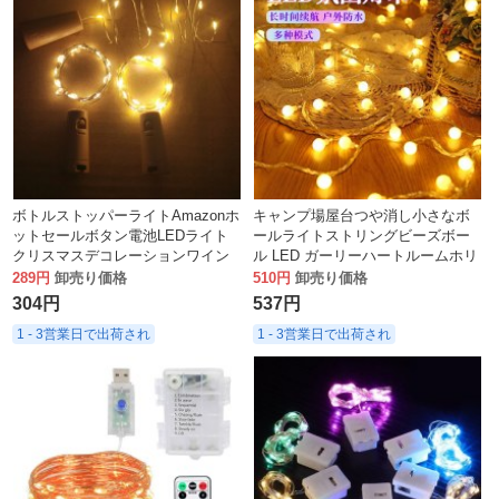
ボトルストッパーライトAmazonホ
キャンプ場屋台つや消し小さなボ
ットセールボタン電池LEDライト
ールライトストリングビーズボー
クリスマスデコレーションワイン
ル LED ガーリーハートルームホリ
ボトルストリングライト
デークリスマス装飾ランタン
289円
卸売り価格
510円
卸売り価格
304円
537円
1 - 3営業日で出荷され
1 - 3営業日で出荷され