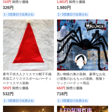
線ライトストリング
310円
卸売り価格
1,881円
卸売り価格
326円
1,980円
1 - 3営業日で出荷され
1 - 3営業日で出荷され
番号子供大人クリスマス帽子不織
黒い蜘蛛の巣の装飾、豪華なお化
布加工クリスマスボールパーティ
け屋敷のおもちゃの装飾、模擬ト
ークリスマス装飾
リックパーティー用品
505円
卸売り価格
682円
卸売り価格
532円
718円
1 - 3営業日で出荷され
1 - 3営業日で出荷され