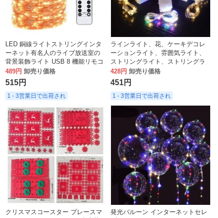
LED 銅線ライトストリングインタ
ラインライト、花、ケーキデコレ
ーネット有名人のライブ放送室の
ーションライト、雰囲気ライト、
背景装飾ライト USB 8 機能リモコ
ストリングライト、ストリングラ
ン防水カラーライト銅線ランプ
イト、ギフトデコレーションライ
489円
卸売り価格
428円
卸売り価格
ト、屋外春祭りライト
515円
451円
1 - 3営業日で出荷され
1 - 3営業日で出荷され
クリスマスコースター プレースマ
発光バルーン インターネットセレ