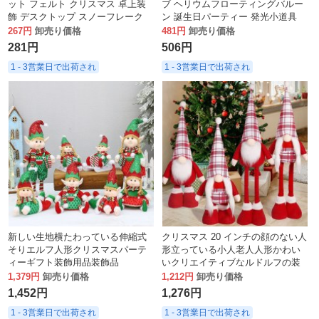
ット フェルト クリスマス 卓上装
ブ ヘリウムフローティングバルー
飾 デスクトップ スノーフレーク
ン 誕生日パーティー 発光小道具
トナカイ クリスマスツリー プレー
LED ボボボール クリスマス
267円
卸売り価格
481円
卸売り価格
スマット
281円
506円
1 - 3営業日で出荷され
1 - 3営業日で出荷され
新しい生地横たわっている伸縮式
クリスマス 20 インチの顔のない人
そりエルフ人形クリスマスパーテ
形立っている小人老人人形かわい
ィーギフト装飾用品装飾品
いクリエイティブなルドルフの装
飾
1,379円
卸売り価格
1,212円
卸売り価格
1,452円
1,276円
1 - 3営業日で出荷され
1 - 3営業日で出荷され