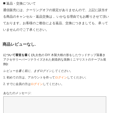
◼️ 返品・交換について
通信販売には、クーリングオフの規定がありませんので、上記に該当す
る商品のキャンセル・返品交換は， いかなる理由でもお断りさせて頂い
ております。お客様のご都合による返品、交換につきましても、承って
いませんのでご了承ください。
商品レビューなし.
について審査を書く (
丸太色の DIY 木製大根の形をしたウッドチップ落書き
アクセサリーパーソナライズされた創造的な装飾ミニマリストのテーブル装
飾
):
レビューを書く前に、まずログインしてください。
1. 初めての方は、アカウントを作って
ログイン
してください;
2. すでに会員の方は
ログイン
してください。
あなたのメッセージ: