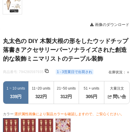
画像のダウンロード
丸太色の DIY 木製大根の形をしたウッドチップ
落書きアクセサリーパーソナライズされた創造
的な装飾ミニマリストのテーブル装飾
商品番号:
794280597935
1 - 3営業日で出荷され
在庫状況： ○
1 ~ 10 units
11~20 units
21~50 units
51 + units
大量注文
339円
322円
312円
305円
問い合
カラー:
選択属性画像により製品カラーを確認しますので、ご安心ください。