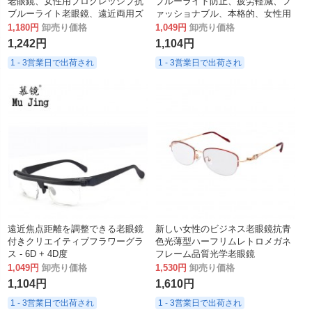
老眼鏡、女性用プログレッシブ抗
ブルーライト防止、疲労軽減、フ
ブルーライト老眼鏡、遠近両用ズ
ァッショナブル、本格的、女性用
ーム老眼鏡
老眼鏡
1,180円
卸売り価格
1,049円
卸売り価格
1,242円
1,104円
1 - 3営業日で出荷され
1 - 3営業日で出荷され
遠近焦点距離を調整できる老眼鏡
新しい女性のビジネス老眼鏡抗青
付きクリエイティブフラワーグラ
色光薄型ハーフリムレトロメガネ
ス - 6D + 4D度
フレーム品質光学老眼鏡
1,049円
卸売り価格
1,530円
卸売り価格
1,104円
1,610円
1 - 3営業日で出荷され
1 - 3営業日で出荷され