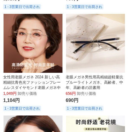
1 - 3営業日で出荷され
1 - 3営業日で出荷され
女性用老眼メガネ 2024 新しい高
老眼メガネ男性用高精細超軽量抗
精細抗青色光ファッションフレー
ブルーライトメガネ、高齢者、中
ムレスダイヤモンド老眼メガネ中
年、高齢者の読書用
年および高齢者のためのトリミン
1,049円
卸売り価格
656円
卸売り価格
グされたエッジ
1,104円
690円
1 - 3営業日で出荷され
1 - 3営業日で出荷され