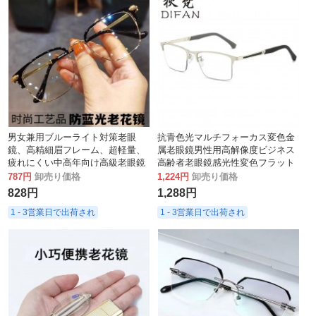
男女兼用ブルーライト対策老眼
抗青色光マルチフォーカス変色金
鏡、高精細眉フレーム、超軽量、
属老眼鏡男性用高解像度ビジネス
疲れにくい中高年向け高級老眼鏡
高齢者老眼鏡感光性変色フラット
グラス
787円
卸売り価格
1,224円
卸売り価格
828円
1,288円
1 - 3営業日で出荷され
1 - 3営業日で出荷され