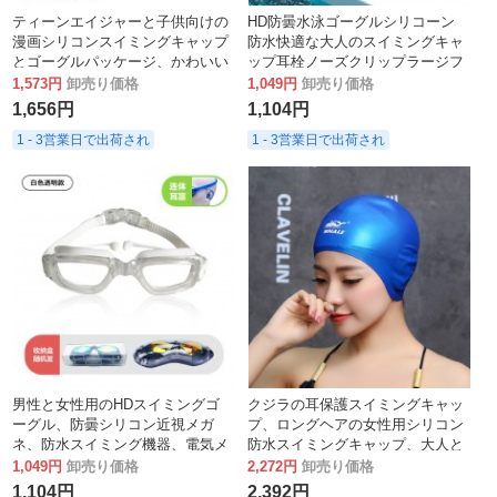
ティーンエイジャーと子供向けの
HD防曇水泳ゴーグルシリコーン
漫画シリコンスイミングキャップ
防水快適な大人のスイミングキャ
とゴーグルパッケージ、かわいい
ップ耳栓ノーズクリップラージフ
魚の形をしたスイミングキャップ
レームスイミングゴーグルシリコ
1,573円
卸売り価格
1,049円
卸売り価格
とメガネ、防水性と防曇性のスイ
ーン
1,656円
1,104円
ミング
1 - 3営業日で出荷され
1 - 3営業日で出荷され
男性と女性用のHDスイミングゴ
クジラの耳保護スイミングキャッ
ーグル、防曇シリコン近視メガ
プ、ロングヘアの女性用シリコン
ネ、防水スイミング機器、電気メ
防水スイミングキャップ、大人と
ッキスイミングゴーグル
子供用、大きいサイズのメンズ非
1,049円
卸売り価格
2,272円
卸売り価格
締め付けスイミングキャップ
1,104円
2,392円