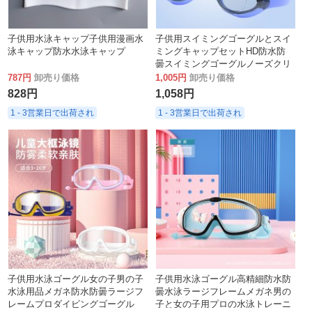
子供用水泳キャップ子供用漫画水
子供用スイミングゴーグルとスイ
泳キャップ防水水泳キャップ
ミングキャップセットHD防水防
曇スイミングゴーグルノーズクリ
ップ耳栓セットスイミングキャッ
787円
卸売り価格
1,005円
卸売り価格
プ
828円
1,058円
1 - 3営業日で出荷され
1 - 3営業日で出荷され
子供用水泳ゴーグル女の子男の子
子供用水泳ゴーグル高精細防水防
水泳用品メガネ防水防曇ラージフ
曇水泳ラージフレームメガネ男の
レームプロダイビングゴーグル
子と女の子用プロの水泳トレーニ