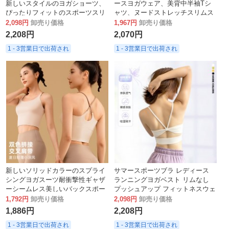
新しいスタイルのヨガショーツ、
ースヨガウェア、美背中半袖Tシ
ぴったりフィットのスポーツスリ
ャツ、ヌードストレッチスリムス
ーポイントパンツ、夏用フィット
ポーツトップス、レディースフィ
2,098円
卸売り価格
1,967円
卸売り価格
ネスヨガウェア
ットネスウェア
2,208円
2,070円
1 - 3営業日で出荷され
1 - 3営業日で出荷され
新しいソリッドカラーのスプライ
サマースポーツブラ レディース
シングヨガスーツ耐衝撃性ギャザ
ランニングヨガベスト リムなし
ーシームレス美しいバックスポー
プッシュアップ フィットネスウェ
ツフィットネス衣類ベスト女性用
ア 美背中 スパゲティストラップ
1,792円
卸売り価格
2,098円
卸売り価格
ブラ
1,886円
2,208円
1 - 3営業日で出荷され
1 - 3営業日で出荷され