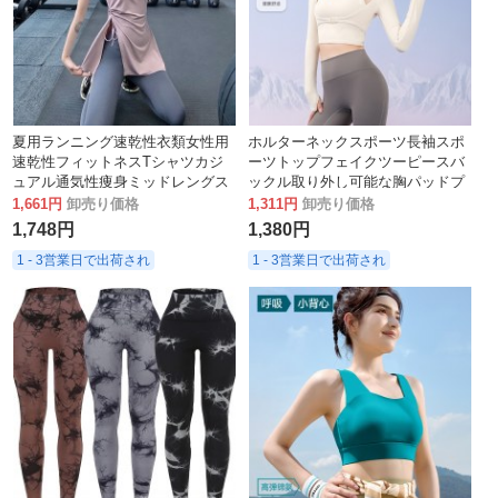
夏用ランニング速乾性衣類女性用
ホルターネックスポーツ長袖スポ
速乾性フィットネスTシャツカジ
ーツトップフェイクツーピースバ
ュアル通気性痩身ミッドレングス
ックル取り外し可能な胸パッドプ
スポーツヨガトップ
ッシュアップフィットネスヨガウ
1,661円
卸売り価格
1,311円
卸売り価格
ェア女性用
1,748円
1,380円
1 - 3営業日で出荷され
1 - 3営業日で出荷され