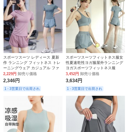
スポーツスーツ レディース 夏新
スポーツスーツフィットネス服女
作 ランニング フィットネス トレ
性夏速乾性ヨガ服屋外ランニング
ーニングウェア カジュアル ファ
ヨガスポーツフィットネス服
ッション 大きいサイズ 速乾ウェ
2,229円
卸売り価格
3,452円
卸売り価格
ア ヨガウェア
2,346円
3,634円
1 - 3営業日で出荷され
1 - 3営業日で出荷され