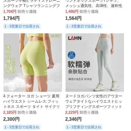
スポーツ半袖ピラティストレーニ
ウンドネックスポーツTシャツ、
ングウェア Tシャツランニングフ
メッシュ通気性、高弾性、速乾性
ィットネスセクシーなカバーアッ
ランニングフィットネスウェア
1,704円
卸売り価格
1,486円
卸売り価格
プ
1,794円
1,564円
1 - 3営業日で出荷され
1 - 3営業日で出荷され
4 クォーター ヨガ ショーツ 夏用
ヌードヨガパンツ女性のアウター
ハイウエスト シームレス フィッ
ウェアタイトなハイウエストヒッ
トネス スポーツ タイト サイクリ
プリフティングスポーツフィット
ング ヨガ パンツ
ネスパンツポケット秋の女性のヨ
2,185円
卸売り価格
2,229円
卸売り価格
ガウェア
2,300円
2,346円
1 - 3営業日で出荷され
1 - 3営業日で出荷され