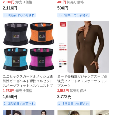
スポーツ 3 点パンツ
ア、速乾性ヨガTシャツ
2,010円
卸売り価格
481円
卸売り価格
2,116円
506円
1 - 3営業日で出荷され
1 - 3営業日で出荷され
ユニセックスガードルメッシュ通
ヌード長袖ヨガジャンプスーツ高
気性ガーゼベルト弾性コルセット
強度フィットネススポーツジャン
スポーツフィットネスウエストプ
プスーツ
ロテクター腹部ベルトウエストク
1,573円
卸売り価格
3,583円
卸売り価格
リップ
1,656円
3,772円
1 - 3営業日で出荷され
1 - 3営業日で出荷され