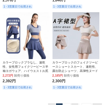
2,576円
1,840円
1 - 3営業日で出荷され
1 - 3営業日で出荷され
カラーブロックブラなし、速乾
カラーブロックのフェイクツーピ
性、女性用フェイクツーピース半
ースショートスカート、速乾性、
袖ヨガウェア、ハイウエストお尻
露出防止ショーツ、高弾性ヌード
カバー、露出防止フィットネスキ
タイトフィットスポーツ半袖ラン
2,272円
卸売り価格
2,185円
卸売り価格
ュロットセット
ニングフィットネススーツ
2,392円
2,300円
1 - 3営業日で出荷され
1 - 3営業日で出荷され