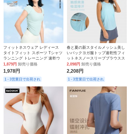
フィットネスウェア レディース
春と夏の新スタイルメッシュ美し
タイトフィット スポーツ Tシャツ
いバックヨガ服トップ速乾性フィ
ランニング トレーニング 速乾ウ
ットネスノースリーブブラウスス
ェア 半袖 薄手 ヌード感 ヨガウェ
ポーツベスト女性のための DT051
1,879円
卸売り価格
2,098円
卸売り価格
ア トップス 夏
1,978円
2,208円
1 - 3営業日で出荷され
1 - 3営業日で出荷され