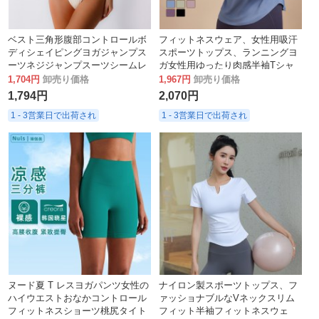
ベスト三角形腹部コントロールボ
フィットネスウェア、女性用吸汗
ディシェイピングヨガジャンプス
スポーツトップス、ランニングヨ
ーツネジジャンプスーツシームレ
ガ女性用ゆったり肉感半袖Tシャ
ススポーツフィットネスジャンプ
ツ
1,704円
卸売り価格
1,967円
卸売り価格
スーツヨガスーツ
1,794円
2,070円
1 - 3営業日で出荷され
1 - 3営業日で出荷され
ヌード夏 T レスヨガパンツ女性の
ナイロン製スポーツトップス、フ
ハイウエストおなかコントロール
ァッショナブルなVネックスリム
フィットネスショーツ桃尻タイト
フィット半袖フィットネスウェ