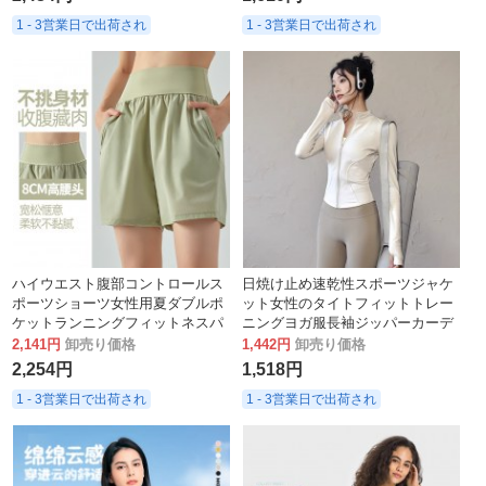
1 - 3営業日で出荷され
1 - 3営業日で出荷され
ハイウエスト腹部コントロールス
日焼け止め速乾性スポーツジャケ
ポーツショーツ女性用夏ダブルポ
ット女性のタイトフィットトレー
ケットランニングフィットネスパ
ニングヨガ服長袖ジッパーカーデ
ンツルーズカジュアル通気性ヨガ
ィガンランニングフィットネス服
2,141円
卸売り価格
1,442円
卸売り価格
ショーツ
夏
2,254円
1,518円
1 - 3営業日で出荷され
1 - 3営業日で出荷され