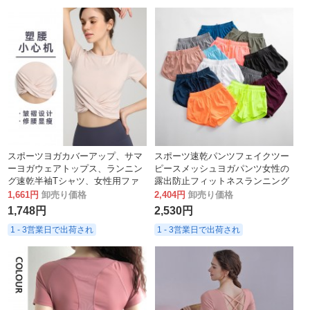
スポーツヨガカバーアップ、サマ
スポーツ速乾パンツフェイクツー
ーヨガウェアトップス、ランニン
ピースメッシュヨガパンツ女性の
グ速乾半袖Tシャツ、女性用ファ
露出防止フィットネスランニング
ッショナブルなフィットネスウェ
弾性ショーツスポーツパンツ
1,661円
卸売り価格
2,404円
卸売り価格
ア
1,748円
2,530円
1 - 3営業日で出荷され
1 - 3営業日で出荷され