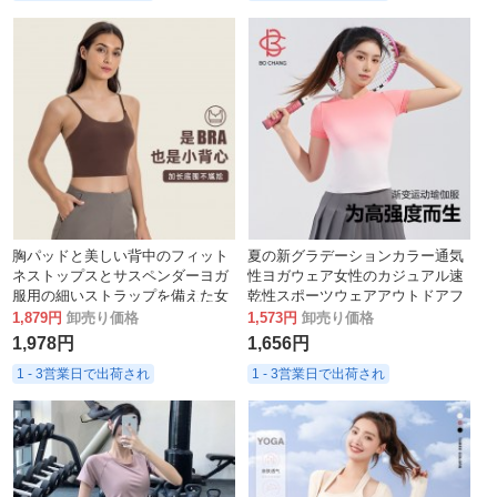
胸パッドと美しい背中のフィット
夏の新グラデーションカラー通気
ネストップスとサスペンダーヨガ
性ヨガウェア女性のカジュアル速
服用の細いストラップを備えた女
乾性スポーツウェアアウトドアフ
性用の夏の新しいスポーツヨガベ
ィットネススポーツ tシャツ通気
1,879円
卸売り価格
1,573円
卸売り価格
スト
性
1,978円
1,656円
1 - 3営業日で出荷され
1 - 3営業日で出荷され