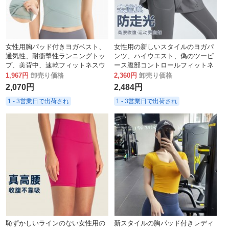
女性用胸パッド付きヨガベスト、
女性用の新しいスタイルのヨガパ
通気性、耐衝撃性ランニングトッ
ンツ、ハイウエスト、偽のツーピ
プ、美背中、速乾フィットネスウ
ース腹部コントロールフィットネ
ェア、ノースリーブTシャツ
スパンツ、速乾性のアウターウェ
1,967円
卸売り価格
2,360円
卸売り価格
ア、タイトフィットのランニング
2,070円
2,484円
スポーツパンツ
1 - 3営業日で出荷され
1 - 3営業日で出荷され
恥ずかしいラインのない女性用の
新スタイルの胸パッド付きレディ