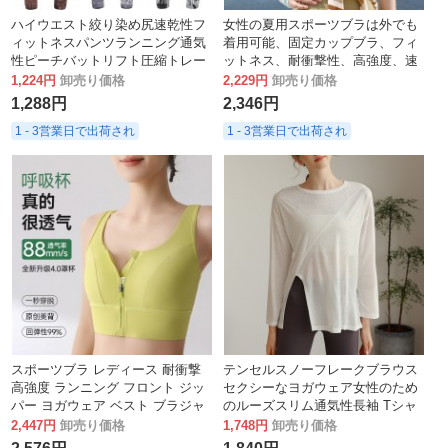
ハイウエスト絞り染め尻速乾性フ
女性の夏用スポーツブラは外でも
ィットネスパンツランニング通気
着用可能、固定カップブラ、フィ
性ピーチバットリフト圧縮トレー
ットネス、耐衝撃性、高強度、速
ニング9点ヨガパンツ
乾性、ヨガトップです。
1,224円
卸売り価格
2,229円
卸売り価格
1,288円
2,346円
1 - 3営業日で出荷され
1 - 3営業日で出荷され
スポーツブラ レディース 耐衝撃
テンセルスノーフレークブラウス
高強度 ランニング フロント ジッ
セクシーなヨガウェア女性のため
パー ヨガウェア ベスト ブラジャ
のルーズスリム通気性長袖 Tシャ
ー フィットネス 固定カップ 夏
ツランニングフィットネススポー
2,447円
卸売り価格
1,748円
卸売り価格
ツトップ