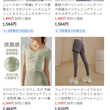
ニュースポーツ長袖レディース痩
春秋スポーツジャケットレディー
身タイトヨガジャケットスリムフ
ス長袖タイツランニングフィット
ィットネスランニングスポーツジ
ネスヨガウェアトップジャケット
ャケット
1,486円
卸売り価格
1,486円
卸売り価格
1,564円
1,564円
1 - 3営業日で出荷され
1 - 3営業日で出荷され
クロスプリーツ スリム ヨガ 半袖
フェイクツーピースハイウエスト
オールインワン ヨガウェア Tシャ
ヒップリフティングタイトヨガパ
ツ 女性用 胸パッド付き ヌード痩
ンツ女性用ランニングトレーニン
身フィットネス トップス
グスウェットパンツストレッチ大
2,360円
卸売り価格
1,530円
卸売り価格
きいサイズアウタータイツ
2,484円
1,610円