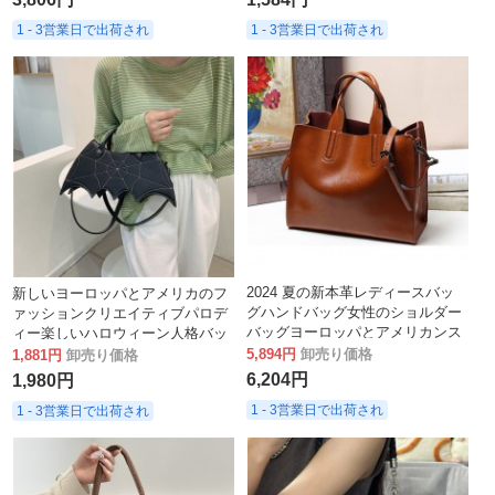
1 - 3営業日で出荷され
1 - 3営業日で出荷され
2024 夏の新本革レディースバッ
新しいヨーロッパとアメリカのフ
グハンドバッグ女性のショルダー
ァッションクリエイティブパロデ
バッグヨーロッパとアメリカンス
ィー楽しいハロウィーン人格バッ
タイルのクロスボディバッグ女性
トガールトレンディな PU ハンド
5,894円
卸売り価格
1,881円
卸売り価格
のバッグ
バッグクロスボディバッグ
6,204円
1,980円
1 - 3営業日で出荷され
1 - 3営業日で出荷され