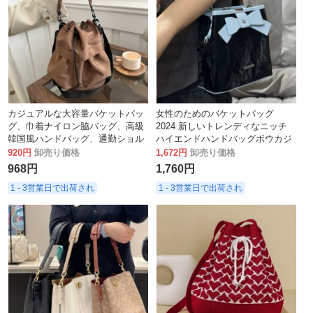
カジュアルな大容量バケットバッ
女性のためのバケットバッグ
グ、巾着ナイロン脇バッグ、高級
2024 新しいトレンディなニッチ
韓国風ハンドバッグ、通勤ショル
ハイエンドハンドバッグボウカジ
ダークロスボディバッグ
ュアル多用途ショルダークロスボ
920円
卸売り価格
1,672円
卸売り価格
ディバッグ
968円
1,760円
1 - 3営業日で出荷され
1 - 3営業日で出荷され