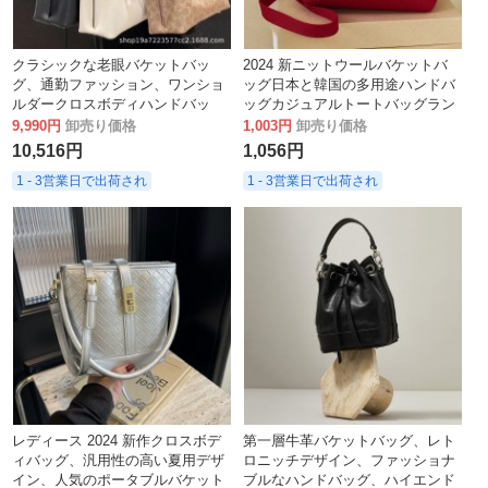
クラシックな老眼バケットバッ
2024 新ニットウールバケットバ
グ、通勤ファッション、ワンショ
ッグ日本と韓国の多用途ハンドバ
ルダークロスボディハンドバッ
ッグカジュアルトートバッグラン
グ、レディースバッグ、野菜バス
チボックス
9,990円
卸売り価格
1,003円
卸売り価格
ケット、レディース
10,516円
1,056円
1 - 3営業日で出荷され
1 - 3営業日で出荷され
レディース 2024 新作クロスボデ
第一層牛革バケットバッグ、レト
ィバッグ、汎用性の高い夏用デザ
ロニッチデザイン、ファッショナ
イン、人気のポータブルバケット
ブルなハンドバッグ、ハイエンド