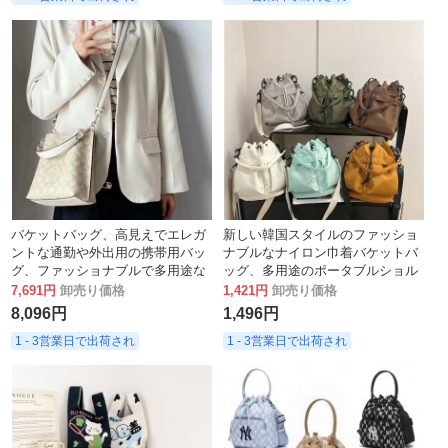
バケットバッグ、高見えでエレガ
新しい韓国スタイルのファッショ
ントな通勤や外出用の携帯用バッ
ナブルなナイロン巾着バケットバ
グ、ファッショナブルで多用途な
ッグ、多用途のポータブルショル
高級レディースバッグ
ダークロスボディバッグ、デイリ
7,691円
卸売り価格
1,421円
卸売り価格
ーカジュアル通勤バッグ
8,096円
1,496円
1 - 3営業日で出荷され
1 - 3営業日で出荷され