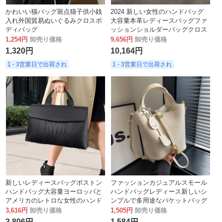
かわいい猫バッグ斑点猫子供小銭
2024 新しい女性のハンドバッグ
入れ外国貿易ぬいぐるみクロスボ
大容量本革レディースバッグファ
ディバッグ
ッションショルダーバッグクロス
ボディバッグ文学ナショナルスタ
1,254円
卸売り価格
9,656円
卸売り価格
イルの女性のバッグ
1,320円
10,164円
1 - 3営業日で出荷され
1 - 3営業日で出荷され
新しいレディースバッグボストン
ファッションカジュアルスモール
ハンドバッグ大容量ヨーロッパと
ハンドバッグレディース新しいシ
アメリカのレトロな女性のハンド
ンプルで多用途なバケットバッグ
バッグソフトレザー通勤クロスボ
ニッチハイエンドメッセンジャー
3,616円
卸売り価格
1,505円
卸売り価格
ディバッグ女性のための
バッグ
3,806円
1,584円