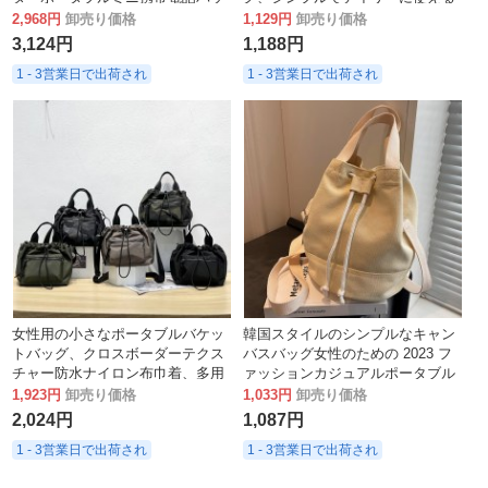
グ
大容量バッグ、女性用の質感のあ
2,968円
卸売り価格
1,129円
卸売り価格
るショルダーバッグ
3,124円
1,188円
1 - 3営業日で出荷され
1 - 3営業日で出荷され
女性用の小さなポータブルバケッ
韓国スタイルのシンプルなキャン
トバッグ、クロスボーダーテクス
バスバッグ女性のための 2023 フ
チャー防水ナイロン布巾着、多用
ァッションカジュアルポータ​​ブル
途カジュアルショルダークロスボ
バケットバッグ学生多用途ショル
1,923円
卸売り価格
1,033円
卸売り価格
ディバッグ
ダークロスボディバッグ
2,024円
1,087円
1 - 3営業日で出荷され
1 - 3営業日で出荷され