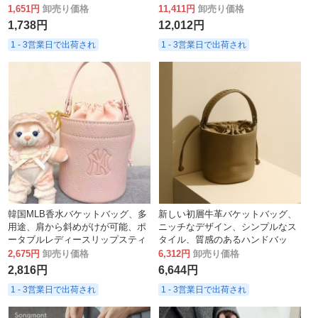
バッグ
ショルダークロスボディバッグ
1,651円
卸売り価格
11,411円
卸売り価格
1,738円
12,012円
1 - 3営業日で出荷され
1 - 3営業日で出荷され
韓国MLB香水バケットバッグ、多
新しい初層牛革バケットバッグ、
用途、肩から斜めがけが可能、ポ
ニッチなデザイン、シンプルなス
ータブルレディースリップスティ
タイル、質感のあるハンドバッ
ックバッグ
グ、通勤、多用途のショルダーク
2,675円
卸売り価格
6,312円
卸売り価格
ロスボディバッグ
2,816円
6,644円
1 - 3営業日で出荷され
1 - 3営業日で出荷され