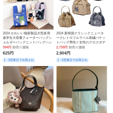
2024 かわいい猫新製品大型多用
2024 新韓国クラシックニューヨ
途学生大容量クォーターバッグシ
ークレトロフルラベル刺繍バケッ
ョルダーバッグニットバッグハン
トバッグ男性と女性のクロスボデ
ドバッグ工場
ィハンドヘルド MLB バケットバ
594円
卸売り価格
2,759円
卸売り価格
ッグ
625円
2,904円
1 - 3営業日で出荷され
1 - 3営業日で出荷され