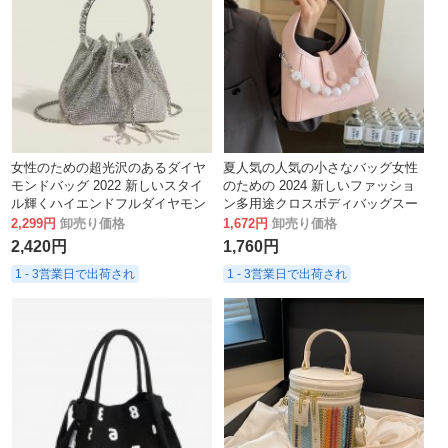
女性のための超光沢のあるダイヤ
夏人気の人気の小さなバッグ女性
モンドバッグ 2022 新しいスタイ
のための 2024 新しいファッショ
ル輝くハイエンドフルダイヤモン
ン多用途クロスボディバッグスー
ドバケットバッグクロスボディハ
パーホットミニポータブル小さな
2,299円
卸売り価格
1,672円
卸売り価格
ンドバッグ
バッグ
2,420円
1,760円
1 - 3営業日で出荷され
1 - 3営業日で出荷され