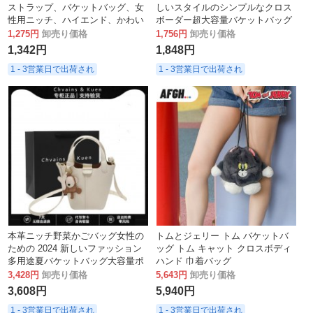
ストラップ、バケットバッグ、女
しいスタイルのシンプルなクロス
性用ニッチ、ハイエンド、かわい
ボーダー超大容量バケットバッグ
い漫画の子供用ギフトハンドバッ
トレンディなファッションポータ
1,275円
卸売り価格
1,756円
卸売り価格
グ
ブルショルダークロスボディバッ
1,342円
1,848円
グ
1 - 3営業日で出荷され
1 - 3営業日で出荷され
本革ニッチ野菜かごバッグ女性の
トムとジェリー トム バケットバ
ための 2024 新しいファッション
ッグ トム キャット クロスボディ
多用途夏バケットバッグ大容量ポ
ハンド 巾着バッグ
ータブルクロスボディバッグ
3,428円
卸売り価格
5,643円
卸売り価格
3,608円
5,940円
1 - 3営業日で出荷され
1 - 3営業日で出荷され