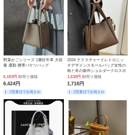
野菜かごシリーズ 1層目牛革 大容
2024 テクスチャードレトロニッ
量 通勤 携帯バケツバッグ
チデザインスモールバッグ女性の
秋と冬の新作ショルダークロスボ
ディハンドヘルドバケットバッグ
6,103円
卸売り価格
1,630円
卸売り価格
6,424円
1,716円
1 - 3営業日で出荷され
1 - 3営業日で出荷され