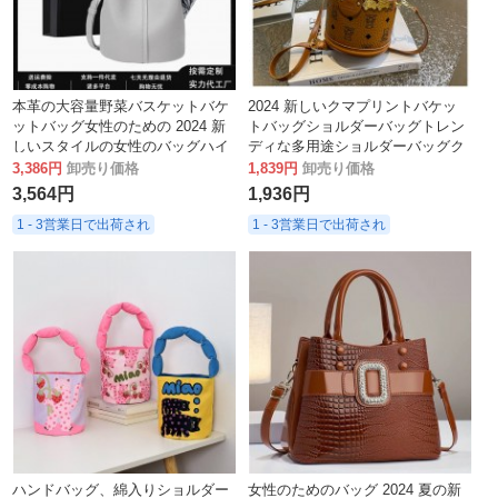
本革の大容量野菜バスケットバケ
2024 新しいクマプリントバケッ
ットバッグ女性のための 2024 新
トバッグショルダーバッグトレン
しいスタイルの女性のバッグハイ
ディな多用途ショルダーバッグク
エンドワンショルダークロスボデ
ロスボディバッグハンドヘルドバ
3,386円
卸売り価格
1,839円
卸売り価格
ィハンドバッグ女性のための
ケットバッグ
3,564円
1,936円
1 - 3営業日で出荷され
1 - 3営業日で出荷され
ハンドバッグ、綿入りショルダー
女性のためのバッグ 2024 夏の新