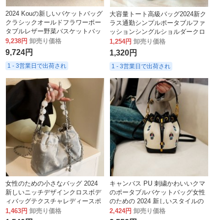
2024 Kouの新しいバケットバッグ
大容量トート高級バッグ2024新ク
クラシックオールドフラワーポー
ラス通勤シンプルポータブルファ
タブルレザー野菜バスケットバッ
ッションシングルショルダークロ
グシングルショルダークロスボデ
スボディバッグ
9,238円
卸売り価格
1,254円
卸売り価格
ィバッグ
9,724円
1,320円
1 - 3営業日で出荷され
1 - 3営業日で出荷され
女性のための小さなバッグ 2024
キャンバス PU 刺繍かわいいクマ
新しいニッチデザインクロスボデ
のポータブルバケットバッグ女性
ィバッグテクスチャレディースポ
のための 2024 新しいスタイルの
ータブルバケットバッグ菱形バッ
ショルダークロスボディ
1,463円
卸売り価格
2,424円
卸売り価格
グ