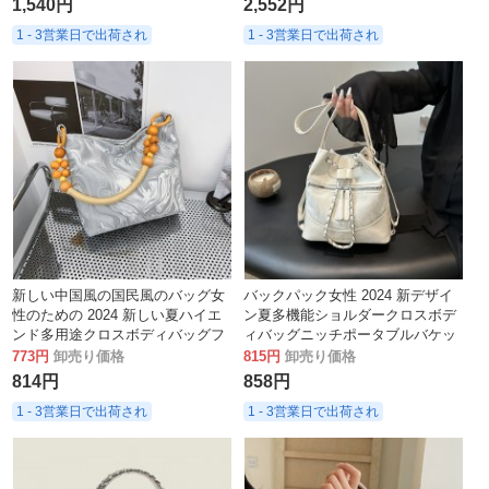
1,540円
2,552円
1 - 3営業日で出荷され
1 - 3営業日で出荷され
新しい中国風の国民風のバッグ女
バックパック女性 2024 新デザイ
性のための 2024 新しい夏ハイエ
ン夏多機能ショルダークロスボデ
ンド多用途クロスボディバッグフ
ィバッグニッチポータブルバケッ
ァッションハンドバッグバケット
トバッグバックパック
773円
卸売り価格
815円
卸売り価格
バッグ
814円
858円
1 - 3営業日で出荷され
1 - 3営業日で出荷され