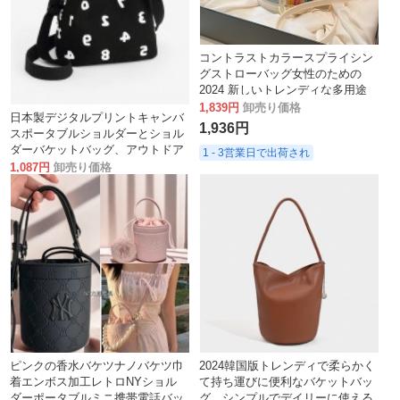
コントラストカラースプライシン
グストローバッグ女性のための
2024 新しいトレンディな多用途
クロスボディバッグ夏のホットハ
1,839円
卸売り価格
日本製デジタルプリントキャンバ
ンドバッグ
1,936円
スポータブルショルダーとショル
ダーバケットバッグ、アウトドア
1 - 3営業日で出荷され
ショッピングトートクロスボディ
1,087円
卸売り価格
バッグ
1,144円
1 - 3営業日で出荷され
ピンクの香水バケツナノバケツ巾
2024韓国版トレンディで柔らかく
着エンボス加工レトロNYショル
て持ち運びに便利なバケットバッ
ダーポータブルミニ携帯電話バッ
グ、シンプルでデイリーに使える