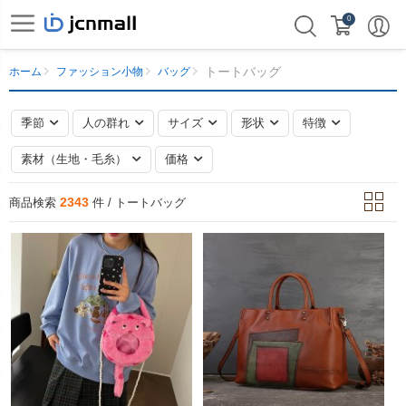
0
トートバッグ
ホーム
ファッション小物
バッグ
季節
人の群れ
サイズ
形状
特徴
素材（生地・毛糸）
価格
2343
商品検索
件 / トートバッグ