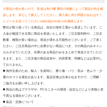
※製品の色が多いので、私達は色の欄:属性の画像によって製品の色を確
認します。安心して購入してください。購入後に何か問題があればすぐ
にメールを送ってくださいsales@jcnmall.com連絡します。
弊社が取り扱っている商品は、自社の海外工場から直送しています。ご
入金が確認でき次第に商品を発送いたします。ご注文殺到時や、ご注文
数量、種類が多い場合は、発送が遅れる可能性がございます、ご了承く
ださい。ご注文商品の中に在庫がない商品につき、その商品のみキャン
セルさせていただき、在庫のある商品のみをまとめて発送させていただ
きます。また、ご注文後の商品追加や、内容変更、同梱などはお受付し
ておりません。
◼️ 海外⽣産のため、輸⼊・⽣産時に、擦り傷・バリ・歪み・色ムラ・少
量のホコリる場合があります。返品交換は出来かねますので、ご理解・
ご協⼒をお願い申し上げます。
◼️ 商品の⾊はブラウザや、PCモニターの環境・設定などにより実物と若
⼲異なる場合がございます。
◼️ 返品・交換について