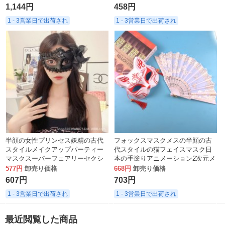
1,144円
458円
1 - 3営業日で出荷され
1 - 3営業日で出荷され
半顔の女性プリンセス妖精の古代
フォックスマスクメスの半顔の古
スタイルメイクアップパーティー
代スタイルの猫フェイスマスク日
マスクスーパーフェアリーセクシ
本の手塗りアニメーション2次元メ
ーなステージパフォーマンス写真
イクアップダンスミーティング
577円
卸売り価格
668円
卸売り価格
卸売
607円
703円
1 - 3営業日で出荷され
1 - 3営業日で出荷され
最近閲覧した商品