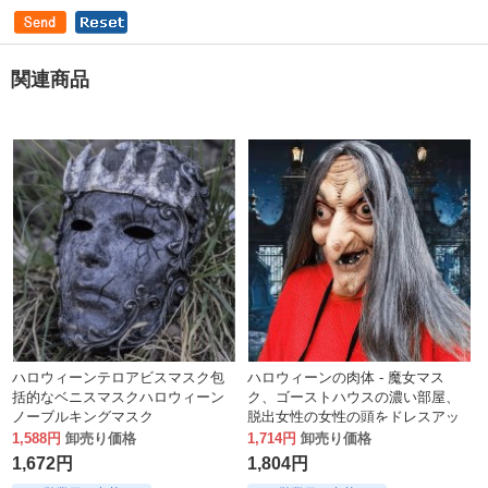
関連商品
ハロウィーンテロアビスマスク包
ハロウィーンの肉体 - 魔女マス
括的なベニスマスクハロウィーン
ク、ゴーストハウスの濃い部屋、
ノーブルキングマスク
脱出女性の女性の頭をドレスアッ
プし、小道具を演奏しました
1,588円
卸売り価格
1,714円
卸売り価格
1,672円
1,804円