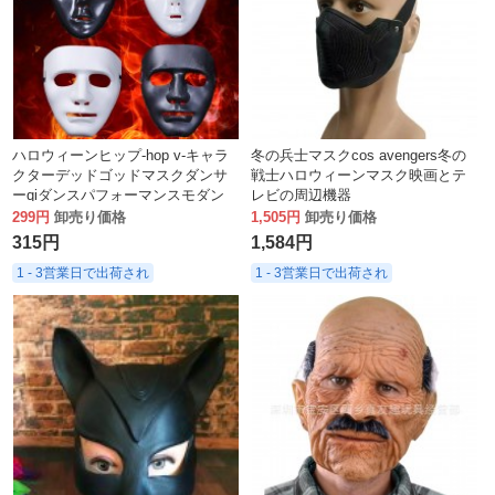
ハロウィーンヒップ-hop v-キャラ
冬の兵士マスクcos avengers冬の
クターデッドゴッドマスクダンサ
戦士ハロウィーンマスク映画とテ
ーqiダンスパフォーマンスモダン
レビの周辺機器
ボールホワイトダウンティンマス
299円
卸売り価格
1,505円
卸売り価格
ク男性と女性
315円
1,584円
1 - 3営業日で出荷され
1 - 3営業日で出荷され