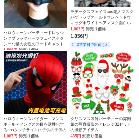
ラテックスフェイスcos老人マスク
ハゲトップオールドマンヘッドウ
ィッグホワイトヘアマスク面白い
ビデオ
1,003円
卸売り価格
ハロウィーンパーティードレッシ
1,056円
ングブラックハーフフェイスセク
シーな猫の女性のフードキャット
1 - 3営業日で出荷され
ウーマンビューティーヌードルス
1,588円
卸売り価格
キン、コウモリ
1,672円
1 - 3営業日で出荷され
ハロウィーンスパイダー - マンズ
クリスマス装飾パーティーの雰囲
ホールディングスの目を活性化す
気の写真撮影のアレンジ32セット
るcosタッチライトは子供の子供の
の撮影アイテム
子供のおもちゃを着る
1,087円
卸売り価格
435円
卸売り価格