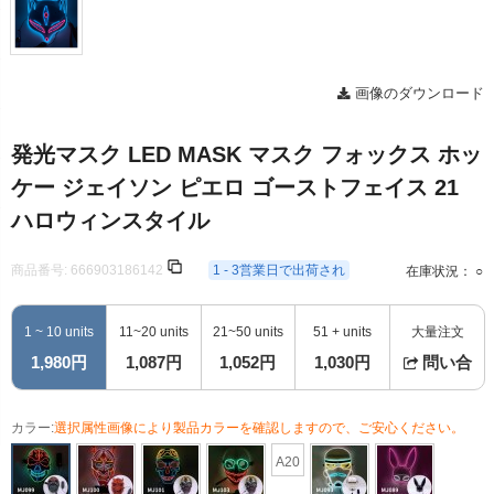
画像のダウンロード
発光マスク LED MASK マスク フォックス ホッ
ケー ジェイソン ピエロ ゴーストフェイス 21
ハロウィンスタイル
商品番号:
666903186142
1 - 3営業日で出荷され
在庫状況： ○
1 ~ 10 units
11~20 units
21~50 units
51 + units
大量注文
1,980円
1,087円
1,052円
1,030円
問い合
カラー:
選択属性画像により製品カラーを確認しますので、ご安心ください。
A20