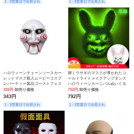
1 - 3営業日で出荷され
1 - 3営業日で出荷され
ハロウィーンチェーンソースカー
輝くウサギのマスクが導かれたコ
レットマスク殺人ムービーコスプ
ールドライトメイクアップダンス
レパーティー製品ゴーストフェス
ハロウィーンカーニバルぬいぐる
ティバルプロップル
みウサギ
326円
卸売り価格
752円
卸売り価格
343円
792円
1 - 3営業日で出荷され
1 - 3営業日で出荷され