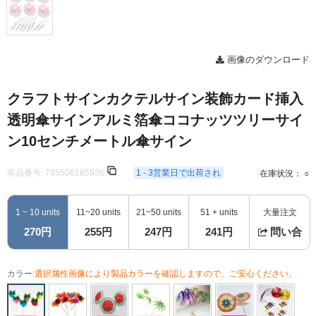
画像のダウンロード
クラフトサインカクテルサイン装飾カード挿入
透明傘サインアルミ箔傘ココナッツツリーサイ
ン10センチメートル傘サイン
商品番号:
795506185936
1 - 3営業日で出荷され
在庫状況： ○
1 ~ 10 units
11~20 units
21~50 units
51 + units
大量注文
270円
255円
247円
241円
問い合
カラー:
選択属性画像により製品カラーを確認しますので、ご安心ください。