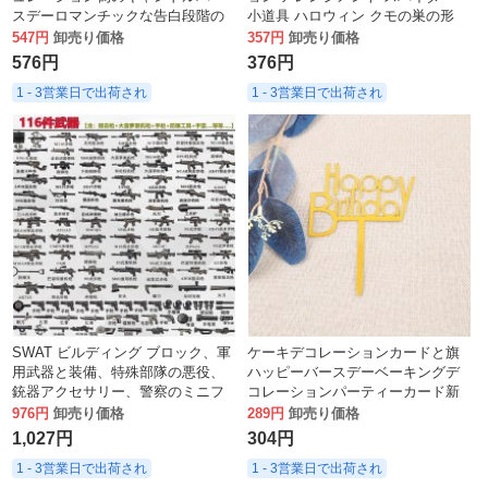
スデーロマンチックな告白段階の
小道具 ハロウィン クモの巣の形
結婚式の装飾スクリプトを殺す街
キャンディー バスケット コウモリ
547円
卸売り価格
357円
卸売り価格
灯を殺す
クモ
576円
376円
1 - 3営業日で出荷され
1 - 3営業日で出荷され
SWAT ビルディング ブロック、軍
ケーキデコレーションカードと旗
用武器と装備、特殊部隊の悪役、
ハッピーバースデーベーキングデ
銃器アクセサリー、警察のミニフ
コレーションパーティーカード新
ィギュア、男の子が遊べるように
しいアクリルミラー
976円
卸売り価格
289円
卸売り価格
組み立てられています。
1,027円
304円
1 - 3営業日で出荷され
1 - 3営業日で出荷され