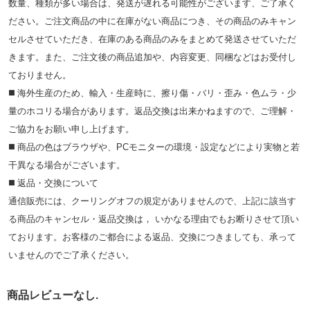
数量、種類が多い場合は、発送が遅れる可能性がございます、ご了承く
ださい。ご注文商品の中に在庫がない商品につき、その商品のみキャン
セルさせていただき、在庫のある商品のみをまとめて発送させていただ
きます。また、ご注文後の商品追加や、内容変更、同梱などはお受付し
ておりません。
◼️ 海外⽣産のため、輸⼊・⽣産時に、擦り傷・バリ・歪み・色ムラ・少
量のホコリる場合があります。返品交換は出来かねますので、ご理解・
ご協⼒をお願い申し上げます。
◼️ 商品の⾊はブラウザや、PCモニターの環境・設定などにより実物と若
⼲異なる場合がございます。
◼️ 返品・交換について
通信販売には、クーリングオフの規定がありませんので、上記に該当す
る商品のキャンセル・返品交換は， いかなる理由でもお断りさせて頂い
ております。お客様のご都合による返品、交換につきましても、承って
いませんのでご了承ください。
商品レビューなし.