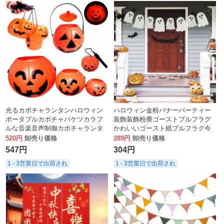
光るカボチャランタンハロウィン
ハロウィン金粉バナーパーティー
ポータブルカボチャバケツカラフ
装飾装飾粉塵ゴーストプルフラグ
ルな音楽音声制御カボチャランタ
かわいいゴースト紙プルフラグ今
ンキャンディージャーゴーストフ
520円
卸売り価格
289円
卸売り価格
ェスティバル卸売
547円
304円
1 - 3営業日で出荷され
1 - 3営業日で出荷され