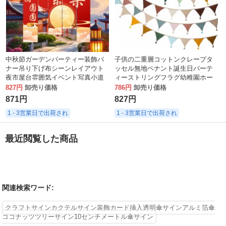
中秋節ガーデンパーティー装飾バ
子供の二重層コットンクレープタ
ナー吊り下げ布シーンレイアウト
ッセル無地ペナント誕生日パーテ
夜市屋台雰囲気イベント写真小道
ィーストリングフラグ幼稚園ホー
具ペンダント
ムキャンプ吊り旗
827円
卸売り価格
786円
卸売り価格
871円
827円
1 - 3営業日で出荷され
1 - 3営業日で出荷され
最近閲覧した商品
関連検索ワード:
クラフトサインカクテルサイン装飾カード挿入透明傘サインアルミ箔傘
ココナッツツリーサイン10センチメートル傘サイン