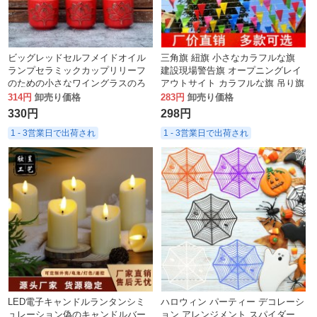
ビッグレッドセルフメイドオイル
三角旗 紐旗 小さなカラフルな旗
ランプセラミックカップリリーフ
建設現場警告旗 オープニングレイ
のための小さなワイングラスのろ
アウトサイト カラフルな旗 吊り旗
うそくの仏仏はすべて、仏のフロ
装飾
314円
卸売り価格
283円
卸売り価格
ントカップを完成させて結婚しま
330円
298円
す
1 - 3営業日で出荷され
1 - 3営業日で出荷され
LED電子キャンドルランタンシミ
ハロウィン パーティー デコレーシ
ュレーション偽のキャンドルバー
ョン アレンジメント スパイダー