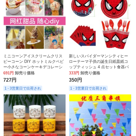
ミニコーンアイスクリームクリス
新しいスパイダーマンシティヒー
ピーコーン DIY ホットミルクベビ
ローテーマ子供の誕生日紙皿紙コ
ー小さなコーンケーキデコレーシ
ップティッシュ 4 点セット食器パ
ョン残留アイスオーナメントメー
ーティー用品
691円
卸売り価格
333円
卸売り価格
カー
727円
350円
1 - 3営業日で出荷され
1 - 3営業日で出荷され