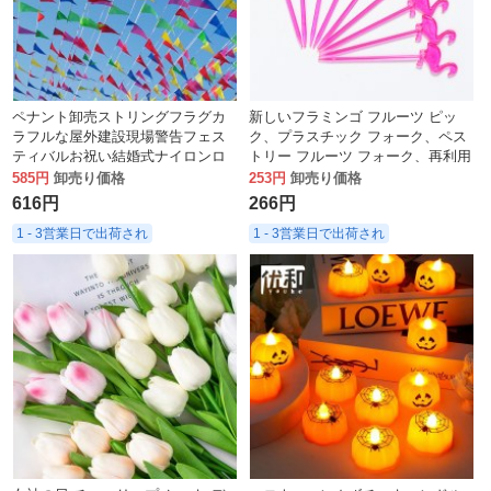
ペナント卸売ストリングフラグカ
新しいフラミンゴ フルーツ ピッ
ラフルな屋外建設現場警告フェス
ク、プラスチック フォーク、ペス
ティバルお祝い結婚式ナイロンロ
トリー フルーツ フォーク、再利用
ープ小さなホオジロ屋外装飾
可能なフルーツ ニードル
585円
卸売り価格
253円
卸売り価格
616円
266円
1 - 3営業日で出荷され
1 - 3営業日で出荷され