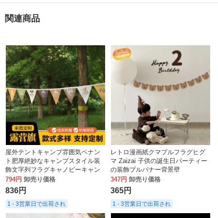
関連商品
屋外テントキャンプ雰囲気ペナン
レトロ漫画紙クマプルフラグヒグ
ト肥厚絶妙なキャンプスタイル装
マ Zaizai 子供の誕生日パーティー
飾文字列フラグキャノピーキャン
の装飾プルバナー背景壁
プキャンプ吊り旗
794円
卸売り価格
347円
卸売り価格
836円
365円
1 - 3営業日で出荷され
1 - 3営業日で出荷され