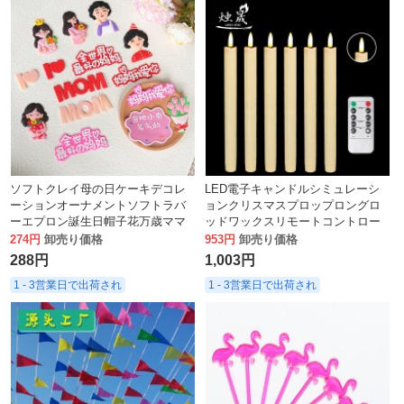
ソフトクレイ母の日ケーキデコレ
LED電子キャンドルシミュレーシ
ーションオーナメントソフトラバ
ョンクリスマスプロップロングロ
ーエプロン誕生日帽子花万歳ママ
ッドワックスリモートコントロー
ドレスアッププラグイン
ルキャンドル雰囲気
274円
卸売り価格
953円
卸売り価格
288円
1,003円
1 - 3営業日で出荷され
1 - 3営業日で出荷され