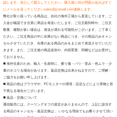
認します。安心して購入してください。購入後に何か問題があればすぐ
にメールを送ってくださいsales@jcnmall.com連絡します。
弊社が取り扱っている商品は、自社の海外工場から直送しています。ご
入金が確認でき次第に商品を発送いたします。ご注文殺到時や、ご注文
数量、種類が多い場合は、発送が遅れる可能性がございます、ご了承く
ださい。ご注文商品の中に在庫がない商品につき、その商品のみキャン
セルさせていただき、在庫のある商品のみをまとめて発送させていただ
きます。また、ご注文後の商品追加や、内容変更、同梱などはお受付し
ておりません。
◼️ 海外⽣産のため、輸⼊・⽣産時に、擦り傷・バリ・歪み・色ムラ・少
量のホコリる場合があります。返品交換は出来かねますので、ご理解・
ご協⼒をお願い申し上げます。
◼️ 商品の⾊はブラウザや、PCモニターの環境・設定などにより実物と若
⼲異なる場合がございます。
◼️ 返品・交換について
通信販売には、クーリングオフの規定がありませんので、上記に該当す
る商品のキャンセル・返品交換は， いかなる理由でもお断りさせて頂い