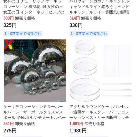
女神の日 チューリップ ケーキ デ
ハロウィーンカボチャキャンドル
コレーション 模擬花 38 女性の日
キャンドルライト鉛ろうキャンド
女王の日 インターネットセレブの
ルキャンドルライト雰囲気の膨張
花束 ベーキングプラグイン
光のおもちゃパーティーの装飾
309円
卸売り価格
314円
卸売り価格
325円
330円
1 - 3営業日で出荷され
1 - 3営業日で出荷され
ケーキデコレーションミラーボー
アクリルラウンドケーキパンセッ
ルバーレーザーボールクリスマス
ト透明ケーキスクレーパーデコレ
ボール 3/4/5/6 センチメートルベー
ーションペストリー切断機キッチ
キングデコレーションオーナメン
ンベーキング
261円
卸売り価格
1,881円
卸売り価格
トガラス反射
275円
1,980円