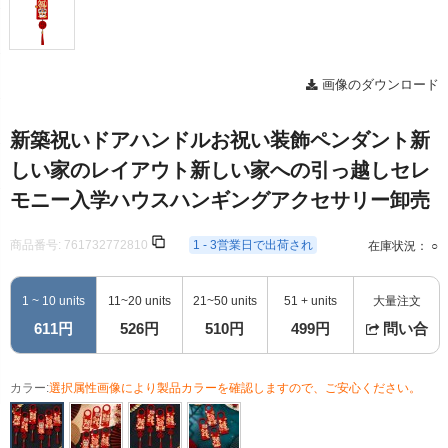
画像のダウンロード
新築祝いドアハンドルお祝い装飾ペンダント新
しい家のレイアウト新しい家への引っ越しセレ
モニー入学ハウスハンギングアクセサリー卸売
商品番号:
761732772810
1 - 3営業日で出荷され
在庫状況： ○
1 ~ 10 units
11~20 units
21~50 units
51 + units
大量注文
611円
526円
510円
499円
問い合
カラー:
選択属性画像により製品カラーを確認しますので、ご安心ください。