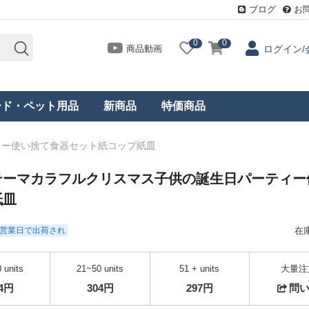
ブログ
お
0
0
商品動画
ログイン/
ード・ペット用品
新商品
特価商品
ィー使い捨て食器セット紙コップ紙皿
テーマカラフルクリスマス子供の誕生日パーティー
紙皿
- 3営業日で出荷され
在
 units
21~50 units
51 + units
大量注
14円
304円
297円
問