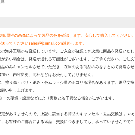
道具
の欄:属性の画像によって製品の色を確認します。安心して購入してください
くださいsales@jcnmall.com連絡します。
社の海外工場から直送しています。ご入金が確認でき次第に商品を発送いたし
類が多い場合は、発送が遅れる可能性がございます、ご了承ください。ご注文
商品のみキャンセルさせていただき、在庫のある商品のみをまとめて発送させ
追加や、内容変更、同梱などはお受付しておりません。
時に、擦り傷・バリ・歪み・色ムラ・少量のホコリる場合があります。返品交換
お願い申し上げます。
モニターの環境・設定などにより実物と若⼲異なる場合がございます。
規定がありませんので、上記に該当する商品のキャンセル・返品交換は， い
す。お客様のご都合による返品、交換につきましても、承っていませんのでご