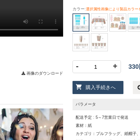
カラー:
選択属性画像により製品カラー
-
+
33
画像のダウンロード
購入手続きへ
パラメータ
配送予定 : 5～7営業日で発送
素材：紙
カテゴリ：プルフラッグ、紙帽子