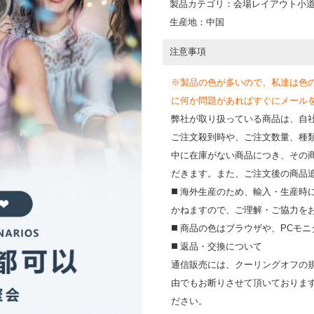
製品カテゴリ：会場レイアウト小
生産地：中国
注意事項
※製品の色が多いので、私達は色
に何か問題があればすぐにメールを送って
弊社が取り扱っている商品は、自
ご注文殺到時や、ご注文数量、種
中に在庫がない商品につき、その
だきます。また、ご注文後の商品
◼️ 海外⽣産のため、輸⼊・⽣産
かねますので、ご理解・ご協⼒を
◼️ 商品の⾊はブラウザや、PC
◼️ 返品・交換について
通信販売には、クーリングオフの
由でもお断りさせて頂いておりま
ださい。