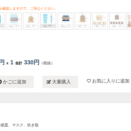
を確認しますので、ご安心ください。
0円
1
330円
（税抜）
x
合計
お気に入りに追加
かごに追加
大量購入
、紙皿、マスク、吹き龍