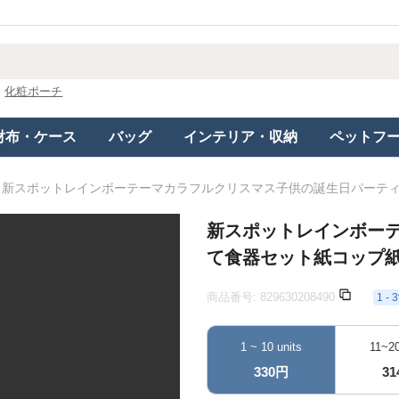
化粧ポーチ
財布・ケース
バッグ
インテリア・収納
ペットフ
新スポットレインボーテーマカラフルクリスマス子供の誕生日パーテ
新スポットレインボー
て食器セット紙コップ
商品番号:
829630208490
1 
1 ~ 10 units
11~20
330円
3