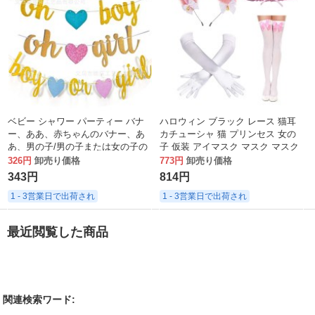
ベビー シャワー パーティー バナ
ハロウィン ブラック レース 猫耳
ー、ああ、赤ちゃんのバナー、あ
カチューシャ 猫 プリンセス 女の
あ、男の子/男の子または女の子の
子 仮装 アイマスク マスク マスク
旗
326円
卸売り価格
773円
卸売り価格
343円
814円
1 - 3営業日で出荷され
1 - 3営業日で出荷され
最近閲覧した商品
関連検索ワード: