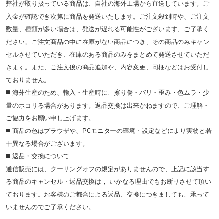
弊社が取り扱っている商品は、自社の海外工場から直送しています。ご
入金が確認でき次第に商品を発送いたします。ご注文殺到時や、ご注文
数量、種類が多い場合は、発送が遅れる可能性がございます、ご了承く
ださい。ご注文商品の中に在庫がない商品につき、その商品のみキャン
セルさせていただき、在庫のある商品のみをまとめて発送させていただ
きます。また、ご注文後の商品追加や、内容変更、同梱などはお受付し
ておりません。
◼️ 海外⽣産のため、輸⼊・⽣産時に、擦り傷・バリ・歪み・色ムラ・少
量のホコリる場合があります。返品交換は出来かねますので、ご理解・
ご協⼒をお願い申し上げます。
◼️ 商品の⾊はブラウザや、PCモニターの環境・設定などにより実物と若
⼲異なる場合がございます。
◼️ 返品・交換について
通信販売には、クーリングオフの規定がありませんので、上記に該当す
る商品のキャンセル・返品交換は， いかなる理由でもお断りさせて頂い
ております。お客様のご都合による返品、交換につきましても、承って
いませんのでご了承ください。