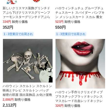
新しいクリスマス装飾グリンチド
ハロウィンチュチュ グループチュ
アぶら下げクリスマスグリーンフ
チュスカート スパイダー パンプキ
ァーモンスターグリンチドアぶら
ン メッシュスカート スカル 魔女
下げチケット
スカート パーティー パフォーマン
334円
卸売り価格
523円
卸売り価格
ス
352円
550円
1 - 3営業日で出荷され
1 - 3営業日で出荷され
ハロウィン スケルトン スケルトン
映画とテレビ スケルトン バッグ
ハロウィン手作りクリエイティブ
秘密の部屋 脱出装飾品 お化け屋敷
プラスチックブラッドネックレス
ホラー プラスチック小道具 シミュ
2,006円
卸売り価格
マスカレード出血レッドネックレ
レーション
2,112円
スパーティー用品
326円
卸売り価格