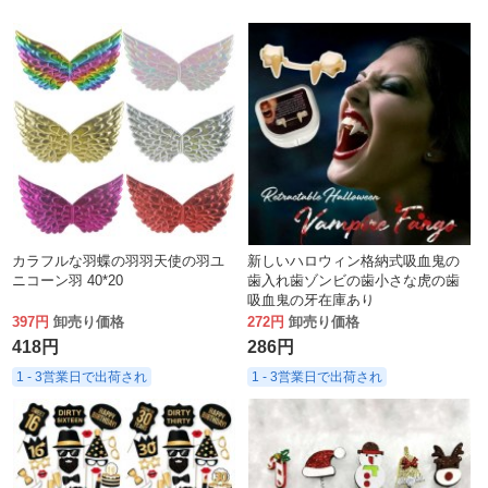
カラフルな羽蝶の羽羽天使の羽ユ
新しいハロウィン格納式吸血鬼の
ニコーン羽 40*20
歯入れ歯ゾンビの歯小さな虎の歯
吸血鬼の牙在庫あり
397円
卸売り価格
272円
卸売り価格
418円
286円
1 - 3営業日で出荷され
1 - 3営業日で出荷され