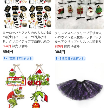
ヨーロッパとアメリカの大人の1歳
クリスマスヘアクリップ子供大人
の誕生日パーティーの写真小道
ハロウィン老人枝角ヘッドバック
具、クリエイティブで面白い紙の
ルヘアクリップクリスマス頭飾り
口ひげ小道具の34点セット。
装飾品卸売
564円
卸売り価格
289円
卸売り価格
594円
304円
1 - 3営業日で出荷され
1 - 3営業日で出荷され