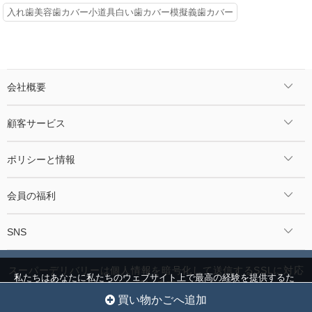
入れ歯美容歯カバー小道具白い歯カバー模擬義歯カバー
会社概要
顧客サービス
ポリシーと情報
会員の福利
SNS
スーパーデリバリーは個人情報を暗号化して送信するSSLに対応
私たちはあなたに私たちのウェブサイト上で最高の経験を提供するた
しています。
めにクッキーを使用しています。
クッキー設定
全員を受け入れ
©2024 Jcnmall.com All Rights Reserved.
買い物かごへ追加