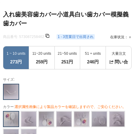
入れ歯美容歯カバー小道具白い歯カバー模擬義
歯カバー
商品番号:
573087258462
1 - 3営業日で出荷され
在庫状況： ○
1 ~ 10 units
11~20 units
21~50 units
51 + units
大量注文
273円
259円
251円
246円
問い合
サイズ:
カラー:
選択属性画像により製品カラーを確認しますので、ご安心ください。