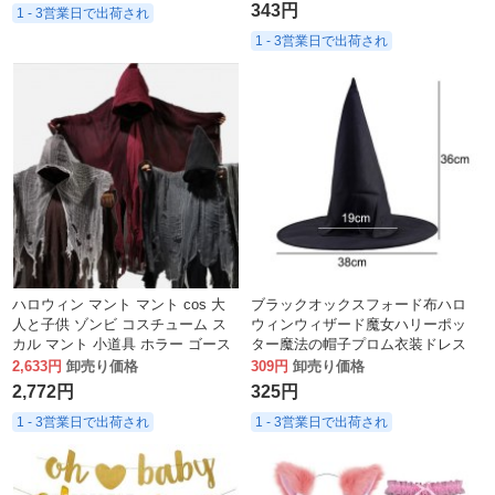
343円
1 - 3営業日で出荷され
1 - 3営業日で出荷され
ハロウィン マント マント cos 大
ブラックオックスフォード布ハロ
人と子供 ゾンビ コスチューム ス
ウィンウィザード魔女ハリーポッ
カル マント 小道具 ホラー ゴース
ター魔法の帽子プロム衣装ドレス
ト ロード
アップ小道具
2,633円
卸売り価格
309円
卸売り価格
2,772円
325円
1 - 3営業日で出荷され
1 - 3営業日で出荷され