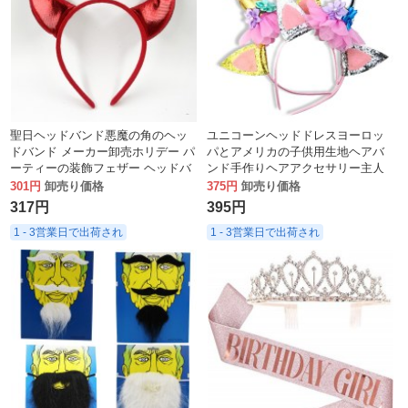
聖日ヘッドバンド悪魔の角のヘッ
ユニコーンヘッドドレスヨーロッ
ドバンド メーカー卸売ホリデー パ
パとアメリカの子供用生地ヘアバ
ーティーの装飾フェザー ヘッドバ
ンド手作りヘアアクセサリー主人
ンド
公ポニーヘッドバンド誕生日パー
301円
卸売り価格
375円
卸売り価格
ティーの装飾
317円
395円
1 - 3営業日で出荷され
1 - 3営業日で出荷され