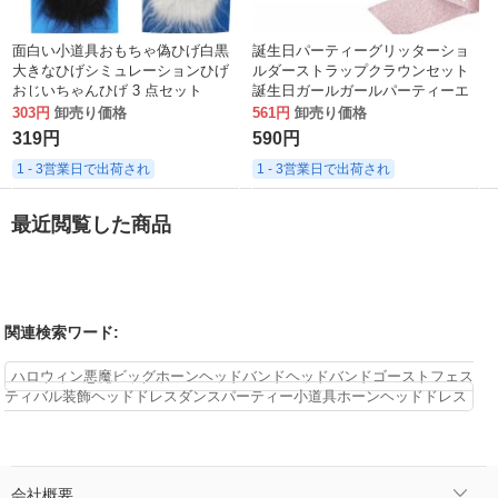
面白い小道具おもちゃ偽ひげ白黒
誕生日パーティーグリッターショ
大きなひげシミュレーションひげ
ルダーストラップクラウンセット
おじいちゃんひげ 3 点セット
誕生日ガールガールパーティーエ
チケットとヘッドバンド
303円
卸売り価格
561円
卸売り価格
319円
590円
1 - 3営業日で出荷され
1 - 3営業日で出荷され
最近閲覧した商品
関連検索ワード:
ハロウィン悪魔ビッグホーンヘッドバンドヘッドバンドゴーストフェス
ティバル装飾ヘッドドレスダンスパーティー小道具ホーンヘッドドレス
会社概要