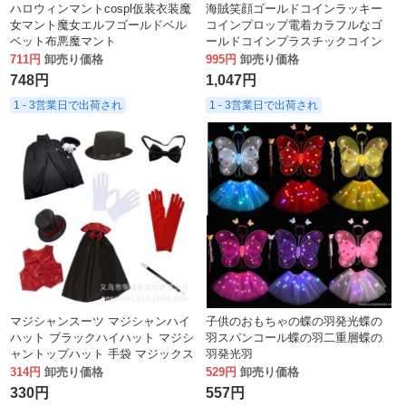
ハロウィンマントcospl仮装衣装魔
海賊笑顔ゴールドコインラッキー
女マント魔女エルフゴールドベル
コインプロップ電着カラフルなゴ
ベット布悪魔マント
ールドコインプラスチックコイン
ハッピーコインクリスマスおもち
711円
卸売り価格
995円
卸売り価格
ゃコイン
748円
1,047円
1 - 3営業日で出荷され
1 - 3営業日で出荷され
マジシャンスーツ マジシャンハイ
子供のおもちゃの蝶の羽発光蝶の
ハット ブラックハイハット マジシ
羽スパンコール蝶の羽二重層蝶の
ャントップハット 手袋 マジックス
羽発光羽
テッキ マジックハット
314円
卸売り価格
529円
卸売り価格
330円
557円