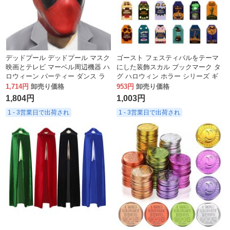
デッドプール デッドプール マスク
ゴースト フェスティバルをテーマ
映画とテレビ マーベル周辺機器 ハ
にした装飾スカル ブックマーク タ
ロウィーン パーティー ダンス ラ
グ ハロウィン ホラー シリーズ ギ
テックス マスク
フト タグ
1,714円
卸売り価格
953円
卸売り価格
1,804円
1,003円
1 - 3営業日で出荷され
1 - 3営業日で出荷され