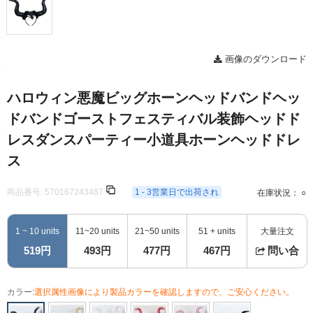
画像のダウンロード
ハロウィン悪魔ビッグホーンヘッドバンドヘッ
ドバンドゴーストフェスティバル装飾ヘッドド
レスダンスパーティー小道具ホーンヘッドドレ
ス
商品番号:
570167243487
1 - 3営業日で出荷され
在庫状況： ○
1 ~ 10 units
11~20 units
21~50 units
51 + units
大量注文
519円
493円
477円
467円
問い合
カラー:
選択属性画像により製品カラーを確認しますので、ご安心ください。