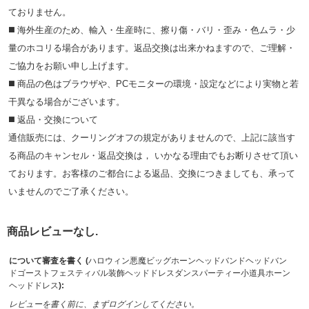
ておりません。
◼️ 海外⽣産のため、輸⼊・⽣産時に、擦り傷・バリ・歪み・色ムラ・少
量のホコリる場合があります。返品交換は出来かねますので、ご理解・
ご協⼒をお願い申し上げます。
◼️ 商品の⾊はブラウザや、PCモニターの環境・設定などにより実物と若
⼲異なる場合がございます。
◼️ 返品・交換について
通信販売には、クーリングオフの規定がありませんので、上記に該当す
る商品のキャンセル・返品交換は， いかなる理由でもお断りさせて頂い
ております。お客様のご都合による返品、交換につきましても、承って
いませんのでご了承ください。
商品レビューなし.
について審査を書く (
ハロウィン悪魔ビッグホーンヘッドバンドヘッドバン
ドゴーストフェスティバル装飾ヘッドドレスダンスパーティー小道具ホーン
ヘッドドレス
):
レビューを書く前に、まずログインしてください。