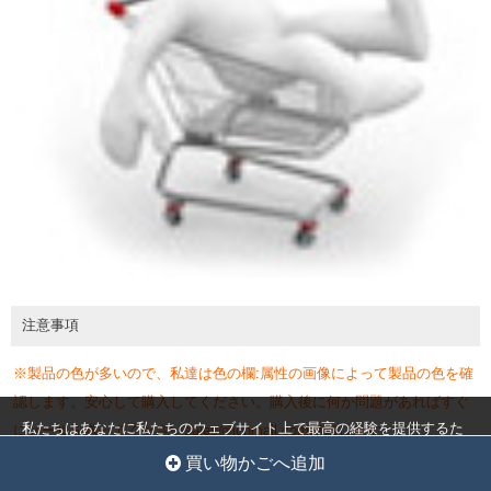
注意事項
※製品の色が多いので、私達は色の欄:属性の画像によって製品の色を確
認します。安心して購入してください。購入後に何か問題があればすぐ
私たちはあなたに私たちのウェブサイト上で最高の経験を提供するた
にメールを送ってくださいsales@jcnmall.com連絡します。
めにクッキーを使用しています。
クッキー設定
全員を受け入れ
弊社が取り扱っている商品は、自社の海外工場から直送しています。ご
買い物かごへ追加
入金が確認でき次第に商品を発送いたします。ご注文殺到時や、ご注文