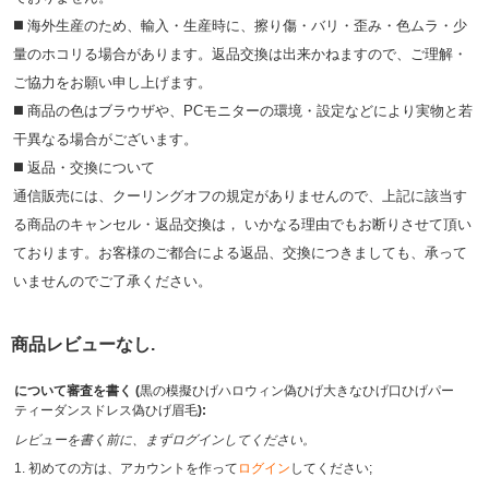
◼️ 海外⽣産のため、輸⼊・⽣産時に、擦り傷・バリ・歪み・色ムラ・少
量のホコリる場合があります。返品交換は出来かねますので、ご理解・
ご協⼒をお願い申し上げます。
◼️ 商品の⾊はブラウザや、PCモニターの環境・設定などにより実物と若
⼲異なる場合がございます。
◼️ 返品・交換について
通信販売には、クーリングオフの規定がありませんので、上記に該当す
る商品のキャンセル・返品交換は， いかなる理由でもお断りさせて頂い
ております。お客様のご都合による返品、交換につきましても、承って
いませんのでご了承ください。
商品レビューなし.
について審査を書く (
黒の模擬ひげハロウィン偽ひげ大きなひげ口ひげパー
ティーダンスドレス偽ひげ眉毛
):
レビューを書く前に、まずログインしてください。
1. 初めての方は、アカウントを作って
ログイン
してください;