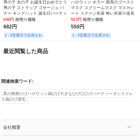
男の子 女の子 お誕生日おめでとう
ハロウィン ホラー 面長のゴースト
男の子 ストラップ コサージュ バ
マスク スクリームマスク マスカレ
ナー キングハット 誕生日パーティ
ード ステージ衣装 怖い衣装小道具
ー
648円
卸売り価格
523円
卸売り価格
682円
550円
1 - 3営業日で出荷され
1 - 3営業日で出荷され
最近閲覧した商品
関連検索ワード:
黒の模擬ひげハロウィン偽ひげ大きなひげ口ひげパーティーダンスドレ
ス偽ひげ眉毛
会社概要