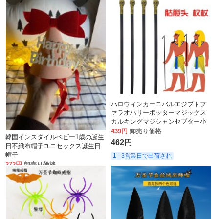
ハロウィンカーニバルエジプトフ
ァラオハリーポッターマジックス
カルキングマジシャンセプター小
道具COS
439円
卸売り価格
韓国インスタイルベビー1歳の誕生
462円
日不織布帽子ユニセックス誕生日
帽子
1 - 3営業日で出荷され
272円
卸売り価格
286円
1 - 3営業日で出荷され