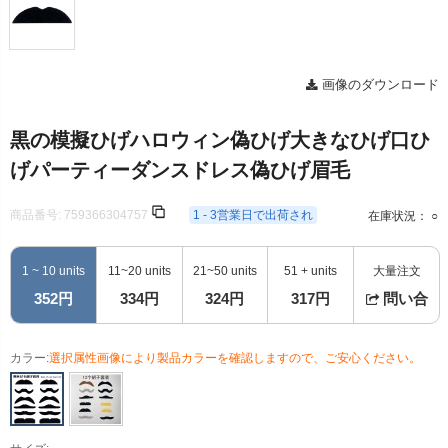
画像のダウンロード
黒の模擬ひげハロウィン偽ひげ大きなひげ口ひ
げパーティーダンスドレス偽ひげ眉毛
商品番号:
759366304757
1 - 3営業日で出荷され
在庫状況： ○
1 ~ 10 units
11~20 units
21~50 units
51 + units
大量注文
352円
334円
324円
317円
問い合
カラー:
選択属性画像により製品カラーを確認しますので、ご安心ください。