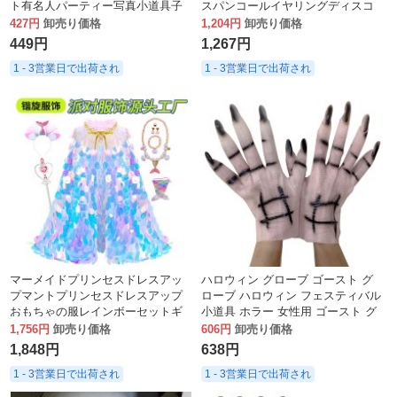
ト有名人パーティー写真小道具子
スパンコールイヤリングディスコ
供赤ちゃん最初の誕生日の装飾
メガネ
427円
卸売り価格
1,204円
卸売り価格
449円
1,267円
1 - 3営業日で出荷され
1 - 3営業日で出荷され
マーメイドプリンセスドレスアッ
ハロウィン グローブ ゴースト グ
プマントプリンセスドレスアップ
ローブ ハロウィン フェスティバル
おもちゃの服レインボーセットギ
小道具 ホラー 女性用 ゴースト グ
フトセット
ローブ 1 ペア
1,756円
卸売り価格
606円
卸売り価格
1,848円
638円
1 - 3営業日で出荷され
1 - 3営業日で出荷され