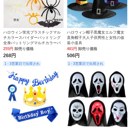
ハロウィン蛍光プラスチックマル
ハロウィン帽子黒魔女エルフ魔女
チカラースパイダーバットリング
直角帽子大人子供男性と女性の仮
全身バットリングマルチカラーパ
装小道具
ーティープラスチックリング
255円
卸売り価格
481円
卸売り価格
268円
506円
1 - 3営業日で出荷され
1 - 3営業日で出荷され