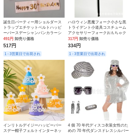
誕生日パーティー用ショルダース
ハロウィン悪魔フォーク小さな黒
トラップエチケットベルトハッピ
トライデント小道具コスチューム
ーバースデーシャンパンカラーシ
アクセサリーフォークおもちゃク
ョルダーストラップエチケットベ
ロスボーダーホット販売新製品
491円
卸売り価格
317円
卸売り価格
ルト
517円
334円
1 - 3営業日で出荷され
1 - 3営業日で出荷され
インリトルデイジーハッピーバー
4 個 70 年代ディスコ衣装女性のた
スデー帽子フェルトインターネッ
めの 70 年代ダンスドレスシルバー