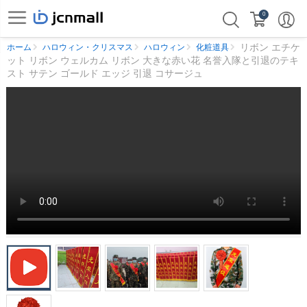
0
リボン エチケ
ホーム
ハロウィン・クリスマス
ハロウィン
化粧道具
ット リボン ウェルカム リボン 大きな赤い花 名誉入隊と引退のテキ
スト サテン ゴールド エッジ 引退 コサージュ