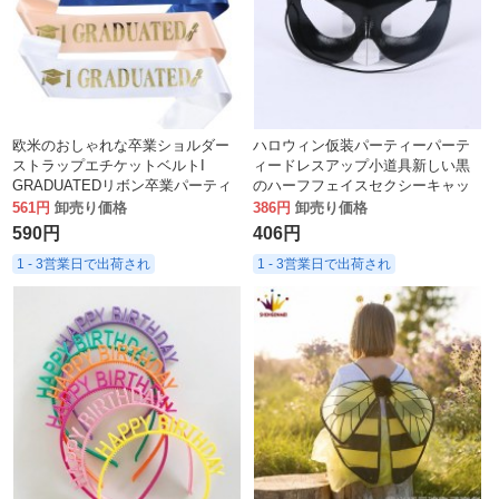
欧米のおしゃれな卒業ショルダー
ハロウィン仮装パーティーパーテ
ストラップエチケットベルトI
ィードレスアップ小道具新しい黒
GRADUATEDリボン卒業パーティ
のハーフフェイスセクシーキャッ
ー卒業ベルト
トウーマン美容マスク
561円
卸売り価格
386円
卸売り価格
590円
406円
1 - 3営業日で出荷され
1 - 3営業日で出荷され