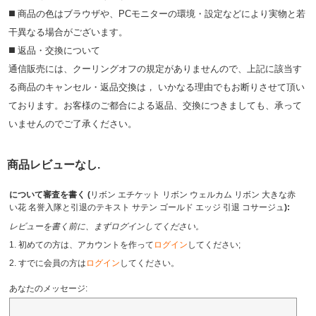
◼️ 商品の⾊はブラウザや、PCモニターの環境・設定などにより実物と若
⼲異なる場合がございます。
◼️ 返品・交換について
通信販売には、クーリングオフの規定がありませんので、上記に該当す
る商品のキャンセル・返品交換は， いかなる理由でもお断りさせて頂い
ております。お客様のご都合による返品、交換につきましても、承って
いませんのでご了承ください。
商品レビューなし.
について審査を書く (
リボン エチケット リボン ウェルカム リボン 大きな赤
い花 名誉入隊と引退のテキスト サテン ゴールド エッジ 引退 コサージュ
):
レビューを書く前に、まずログインしてください。
1. 初めての方は、アカウントを作って
ログイン
してください;
2. すでに会員の方は
ログイン
してください。
あなたのメッセージ: