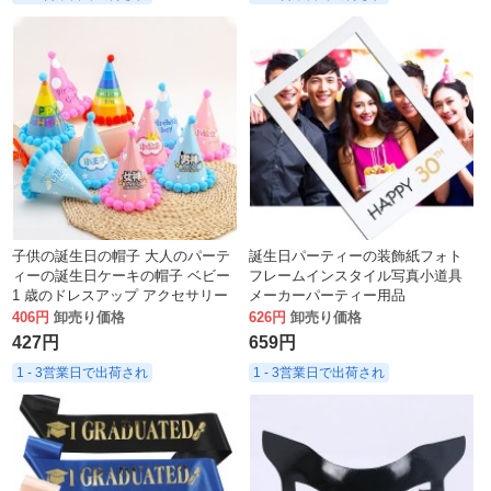
子供の誕生日の帽子 大人のパーテ
誕生日パーティーの装飾紙フォト
ィーの誕生日ケーキの帽子 ベビー
フレームインスタイル写真小道具
1 歳のドレスアップ アクセサリー
メーカーパーティー用品
ポンポン帽子
406円
卸売り価格
626円
卸売り価格
427円
659円
1 - 3営業日で出荷され
1 - 3営業日で出荷され