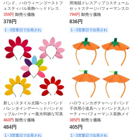
バンド、ハロウィーンゴーストフ
用海賊ドレスアップコスチューム
ェスティバル装飾ヘッドドレス、
セットステージパフォーマンスロ
ダンスパーティー小道具、ホーン
ールプレイ小道具衣装
359円
卸売り価格
794円
卸売り価格
ヘッドバンド
378円
836円
1 - 3営業日で出荷され
1 - 3営業日で出荷され
新しいスタイル太陽ヘッドバンド
ハロウィンカボチャヘッドバンド
バレンタインデーヘッドバンドカ
子供用小道具ヘッドバンド大人パ
ップルパーティー風光明媚な写真
ーティーパフォーマンス装飾メイ
ヘッドバンド誕生日パーティー帽
ク衣装ヘアアクセサリー
460円
卸売り価格
385円
卸売り価格
子ヘアアクセサリー
484円
405円
1 - 3営業日で出荷され
1 - 3営業日で出荷され