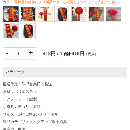
カラー:
選択属性画像により製品カラーを確認しますので、ご安心ください。
-
+
418円
1
418円
x
合計
（税抜）
パラメータ
配送予定 : 5～7営業日で発送
素材：ポリエステル
テクノロジー：縫製
小道具カテゴリ：衣類
サイズ：14 * 180センチメートル
製品カテゴリ：メイクアップ服小道具
生産地：中国