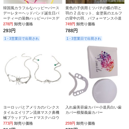
韓国風カラフルなハッピーバース
黄色の子供用ミツバチの蝶の羽と
デーレターヘッドバンド誕生日パ
羽の 2 点セット、金塗装のエルフ
ーティーの装飾ハッピーバースデ
の背中の羽、パフォーマンス小道
ー誕生日帽子頭飾り
具
278円
卸売り価格
749円
卸売り価格
293円
788円
1 - 3営業日で出荷され
1 - 3営業日で出荷され
ヨーロッパとアメリカのパンクス
入れ歯美容歯カバー小道具白い歯
タイルエイリアン流体マスク鼻機
カバー模擬義歯カバー
械ブラッドブレードマスクハロウ
ィンボールパーティーパティマス
773円
卸売り価格
259円
卸売り価格
ク