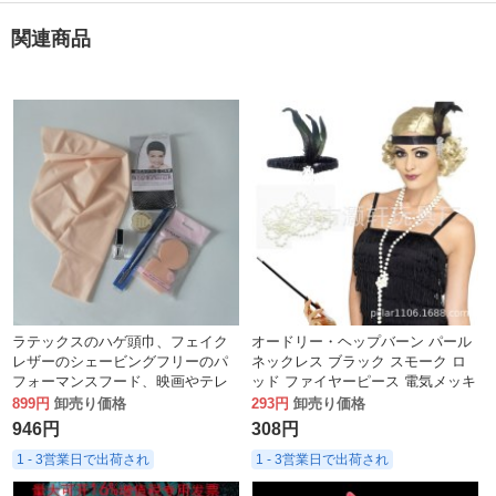
関連商品
ラテックスのハゲ頭巾、フェイク
オードリー・ヘップバーン パール
レザーのシェービングフリーのパ
ネックレス ブラック スモーク ロ
フォーマンスフード、映画やテレ
ッド ファイヤーピース 電気メッキ
ビのメイクアップパフォーマンス
ビーズ ブラック レッド ヘッドバ
899円
卸売り価格
293円
卸売り価格
小道具、僧侶と修道女、フルスカ
ンド セット
946円
308円
ルプ
1 - 3営業日で出荷され
1 - 3営業日で出荷され