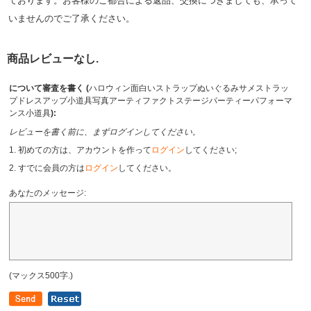
ております。お客様のご都合による返品、交換につきましても、承って
いませんのでご了承ください。
商品レビューなし.
について審査を書く (
ハロウィン面白いストラップぬいぐるみサメストラッ
プドレスアップ小道具写真アーティファクトステージパーティーパフォーマ
ンス小道具
):
レビューを書く前に、まずログインしてください。
1. 初めての方は、アカウントを作って
ログイン
してください;
2. すでに会員の方は
ログイン
してください。
あなたのメッセージ:
(マックス500字.)