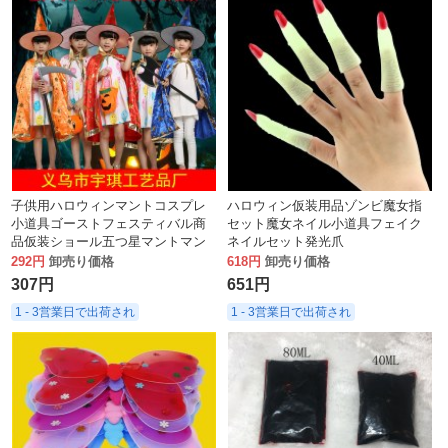
子供用ハロウィンマントコスプレ
ハロウィン仮装用品ゾンビ魔女指
小道具ゴーストフェスティバル商
セット魔女ネイル小道具フェイク
品仮装ショール五つ星マントマン
ネイルセット発光爪
ト
292円
卸売り価格
618円
卸売り価格
307円
651円
1 - 3営業日で出荷され
1 - 3営業日で出荷され