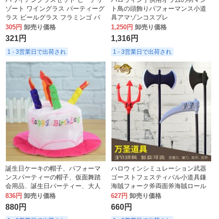
ゾート ワイングラス パーティーグ
ト鳥の頭飾りパフォーマンス小道
ラス ビールグラス フラミンゴ パ
具アマゾンコスプレ
イナップルグラス
305円
卸売り価格
1,250円
卸売り価格
321円
1,316円
1 - 3営業日で出荷され
1 - 3営業日で出荷され
誕生日ケーキの帽子、パフォーマ
ハロウィンシミュレーション武器
ンスパーティーの帽子、仮面舞踏
ゴーストフェスティバル小道具鎌
会用品、誕生日パーティー、大人
海賊フォーク斧両面斧海賊ロール
の誕生日帽子
プレイング小道具
836円
卸売り価格
627円
卸売り価格
880円
660円