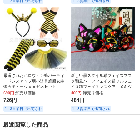
1 - 3営業日で出荷され
1 - 3営業日で出荷され
厳選されたハロウィン蜂パーティ
新しい黒スタイル猫フェイスマス
ードレスアップ羽小道具蜂服衣装
ク和風ハーフフェイス猫フルフェ
蜂カチューシャメガネセット
イス猫フェイスマスクアニメキツ
ネ陰陽師
690円
卸売り価格
460円
卸売り価格
726円
484円
1 - 3営業日で出荷され
1 - 3営業日で出荷され
最近閲覧した商品