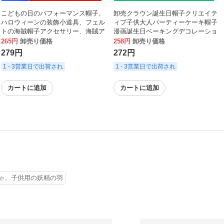
こどもの日のパフォーマンス帽子、
卸売クラウン誕生日帽子クリエイテ
ハロウィーンの装飾小道具、フェル
ィブ子供大人パーティーケーキ帽子
トの海賊帽子アクセサリー、海賊ア
漫画誕生日ベーキングデコレーショ
イマスクアクセサリー
ン紙帽子
265円
卸売り価格
258円
卸売り価格
279円
272円
1 - 3営業日で出荷され
1 - 3営業日で出荷され
カートに追加
カートに追加
ゃ、子供用の妖精の羽