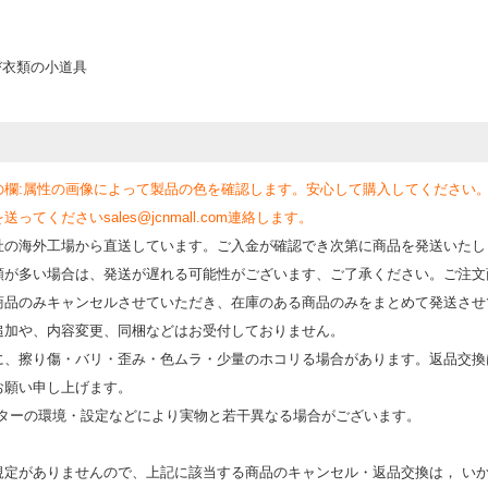
び衣類の小道具
の欄:属性の画像によって製品の色を確認します。安心して購入してください
くださいsales@jcnmall.com連絡します。
社の海外工場から直送しています。ご入金が確認でき次第に商品を発送いたし
類が多い場合は、発送が遅れる可能性がございます、ご了承ください。ご注文
商品のみキャンセルさせていただき、在庫のある商品のみをまとめて発送させ
追加や、内容変更、同梱などはお受付しておりません。
時に、擦り傷・バリ・歪み・色ムラ・少量のホコリる場合があります。返品交換
お願い申し上げます。
モニターの環境・設定などにより実物と若⼲異なる場合がございます。
規定がありませんので、上記に該当する商品のキャンセル・返品交換は， い