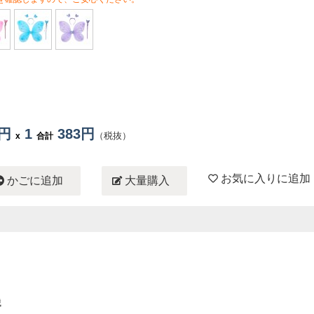
3円
1
383円
（税抜）
x
合計
お気に入りに追加
かごに追加
大量購入
械