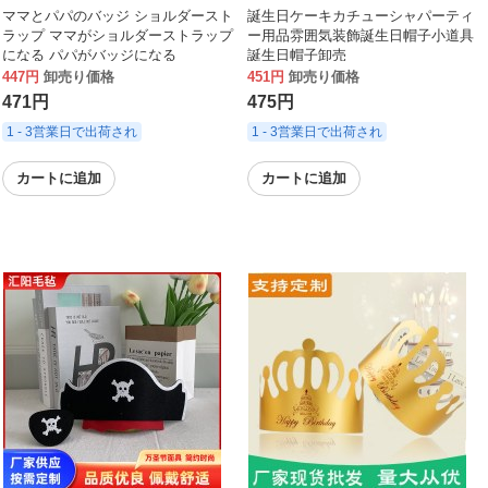
ママとパパのバッジ ショルダースト
誕生日ケーキカチューシャパーティ
ラップ ママがショルダーストラップ
ー用品雰囲気装飾誕生日帽子小道具
になる パパがバッジになる
誕生日帽子卸売
447円
卸売り価格
451円
卸売り価格
471円
475円
1 - 3営業日で出荷され
1 - 3営業日で出荷され
カートに追加
カートに追加