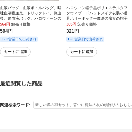
血液バッグ、血液ボトルバッグ、嘔
ハロウィン帽子黒ポリエステルタフ
吐血液吸血鬼、トリックトイ、偽血
タウィザードハットメイク衣装小道
漿、偽血液バッグ、ハロウィーンの
具ハリーポッター魔法の魔女の帽子
映画やテレビの小道具の卸売
564円
卸売り価格
305円
卸売り価格
594円
321円
1 - 3営業日で出荷され
1 - 3営業日で出荷され
カートに追加
カートに追加
最近閲覧した商品
関連検索ワード:
新しい蝶の羽セット、背中に魔法の杖の頭飾りのおもち