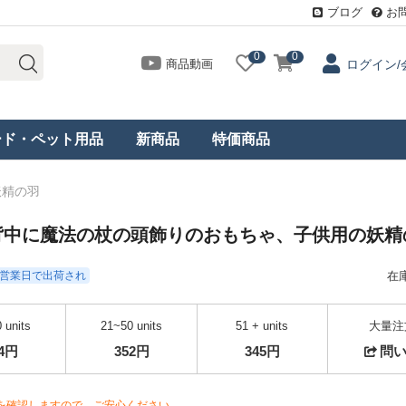
ブログ
お
0
0
商品動画
ログイン/
ード・ペット用品
新商品
特価商品
妖精の羽
背中に魔法の杖の頭飾りのおもちゃ、子供用の妖精
- 3営業日で出荷され
在
 units
21~50 units
51 + units
大量注
64円
352円
345円
問
を確認しますので、ご安心ください。