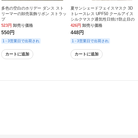
多色の空白のホリデー ダンス スト
夏サンシェードフェイスマスク 3D
リーマーの卸売装飾リボン ストラッ
トレースレス UPF50 クールアイス
プ
シルクマスク通気性日焼け防止目の
保護マスク
523円
卸売り価格
426円
卸売り価格
550円
448円
1 - 3営業日で出荷され
1 - 3営業日で出荷され
カートに追加
カートに追加