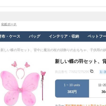
化粧ポーチ
財布・ケース
バッグ
インテリア・収納
ペットフ
新しい蝶の羽セット、背中に魔法の杖の頭飾りのおもちゃ、子供用の
新しい蝶の羽セット、
商品番号:
776527275296
1 
1 ~ 10 units
11~20
383円
3
カラー:
選択属性画像により製品カラー