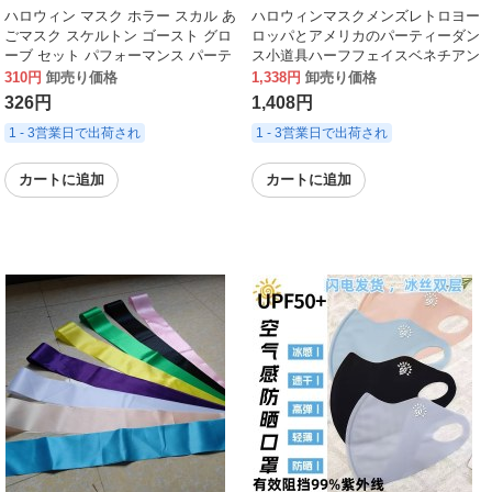
ハロウィン マスク ホラー スカル あ
ハロウィンマスクメンズレトロヨー
ごマスク スケルトン ゴースト グロ
ロッパとアメリカのパーティーダン
ーブ セット パフォーマンス パーテ
ス小道具ハーフフェイスベネチアン
ィー ドレスアップ 新しい
マスクメーカー卸売
310円
卸売り価格
1,338円
卸売り価格
326円
1,408円
1 - 3営業日で出荷され
1 - 3営業日で出荷され
カートに追加
カートに追加