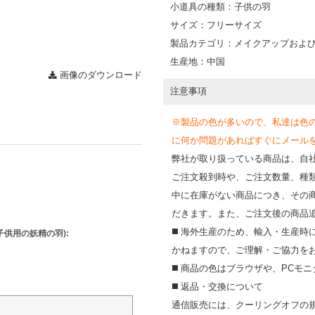
小道具の種類：子供の羽
サイズ：フリーサイズ
製品カテゴリ：メイクアップおよ
生産地：中国
画像のダウンロード
注意事項
※製品の色が多いので、私達は色
に何か問題があればすぐにメールを送って
弊社が取り扱っている商品は、自
ご注文殺到時や、ご注文数量、種
中に在庫がない商品につき、その
だきます。また、ご注文後の商品
◼️ 海外⽣産のため、輸⼊・⽣産
子供用の妖精の羽
):
かねますので、ご理解・ご協⼒を
◼️ 商品の⾊はブラウザや、PC
◼️ 返品・交換について
通信販売には、クーリングオフの