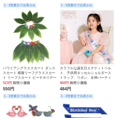
1 - 3営業日で出荷され
1 - 3営業日で出荷され
ハワイアングラススカート ダンス
カラフルな誕生日エチケットベル
スカート 模擬リーフグラススカー
ト、子供用タッセルショルダース
ト リーフスカート ビーチホリデー
トラップ、リボン、女神パーティ
パーティー 装飾スカート パフォー
ーの写真小道具
523円
卸売り価格
460円
卸売り価格
マンスリーフスカート
550円
484円
1 - 3営業日で出荷され
1 - 3営業日で出荷され