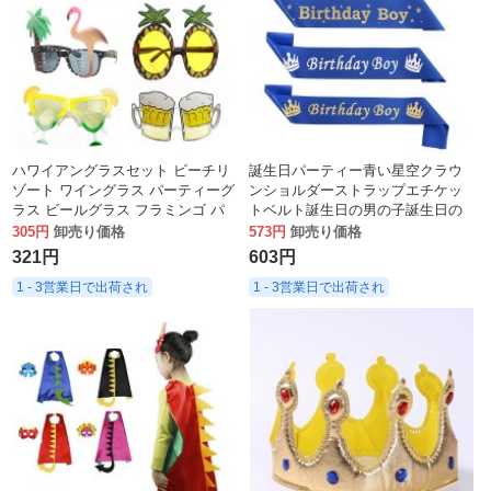
ハワイアングラスセット ビーチリ
誕生日パーティー青い星空クラウ
ゾート ワイングラス パーティーグ
ンショルダーストラップエチケッ
ラス ビールグラス フラミンゴ パ
トベルト誕生日の男の子誕生日の
イナップルグラス
男の子ジュエリーベルト
305円
卸売り価格
573円
卸売り価格
321円
603円
1 - 3営業日で出荷され
1 - 3営業日で出荷され