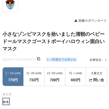
画像のダウンロード
小さなゾンビマスクを拾いました清朝のベビー
ドールマスクゴーストボーイハロウィン面白い
マスク
商品番号:
630519938219
1 - 3営業日で出荷され
在庫状況： ○
1 ~ 10 units
11~20 units
21~50 units
51 + units
大量注文
770円
732円
708円
693円
問い合
サイズ:
标准