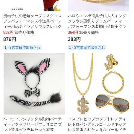
漫画子供の恐竜ケープマスクコス
ハロウィン小道具子供大人キング
プレパフォーマンス小道具パーテ
クラウン頭飾りプロムパーティー
ィー用品ティラノサウルスレック
パフォーマンス装飾用品帽子クラ
ス
ウン
832円
卸売り価格
364円
卸売り価格
876円
383円
1 - 3営業日で出荷され
1 - 3営業日で出荷され
ハロウィンジャングル動物パーテ
コスプレヒップホップトレンディ
ィーアクセサリーゼブラ耳コスプ
レトロパンクドルゴールドネック
レ小道具ゼブラ耳セット衣装
レス誇張された大きなゴールドチ