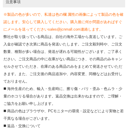
注意事項
※製品の色が多いので、私達は色の欄:属性の画像によって製品の色を確
認します。安心して購入してください。購入後に何か問題があればすぐ
にメールを送ってくださいsales@jcnmall.com連絡します。
弊社が取り扱っている商品は、自社の海外工場から直送しています。ご
入金が確認でき次第に商品を発送いたします。ご注文殺到時や、ご注文
数量、種類が多い場合は、発送が遅れる可能性がございます、ご了承く
ださい。ご注文商品の中に在庫がない商品につき、その商品のみキャン
セルさせていただき、在庫のある商品のみをまとめて発送させていただ
きます。また、ご注文後の商品追加や、内容変更、同梱などはお受付し
ておりません。
◼️ 海外⽣産のため、輸⼊・⽣産時に、擦り傷・バリ・歪み・色ムラ・少
量のホコリる場合があります。返品交換は出来かねますので、ご理解・
ご協⼒をお願い申し上げます。
◼️ 商品の⾊はブラウザや、PCモニターの環境・設定などにより実物と若
⼲異なる場合がございます。
◼️ 返品・交換について