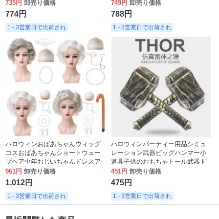
ェーンバケットハットパーティー
735円
卸売り価格
749円
卸売り価格
メンズドレス
774円
788円
1 - 3営業日で出荷され
1 - 3営業日で出荷され
ハロウィンおばあちゃんウィッグ
ハロウィンパーティー用品シミュ
コスおばあちゃんショートウェー
レーション武器ビッグハンマー小
ブヘア中年おじいちゃんドレスア
道具子供のおもちゃトール武器ト
ップウィッグセット
ールのハンマー
961円
卸売り価格
451円
卸売り価格
1,012円
475円
1 - 3営業日で出荷され
1 - 3営業日で出荷され