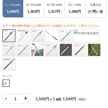
1 ~ 10 units
11~20 units
21~50 units
51 + units
大量注文
1,540円
1,463円
1,417円
1,386円
問い合
カラー:
選択属性画像により製品カラーを確認しますので、ご安心ください。
サイズ:
C1
-
+
1,540円
1
1,540円
x
合計
（税抜）