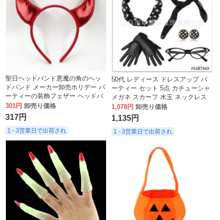
聖日ヘッドバンド悪魔の角のヘッ
50代 レディース ドレスアップ パ
ドバンド メーカー卸売ホリデー パ
ーティー セット 5点 カチューシャ
ーティーの装飾フェザー ヘッドバ
メガネ スカーフ 水玉 ネックレス
ンド
301円
卸売り価格
イヤリング デコレーション
1,078円
卸売り価格
317円
1,135円
1 - 3営業日で出荷され
1 - 3営業日で出荷され