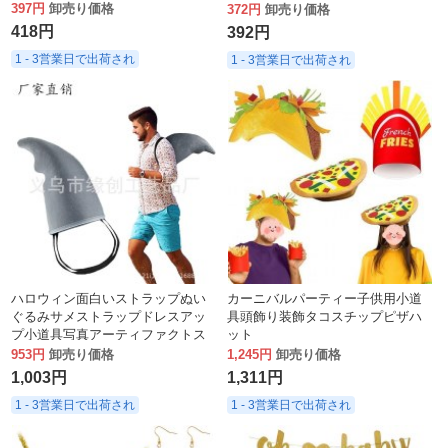
が付いた黒のスカル キャプテン ハ
397円
卸売り価格
372円
卸売り価格
ット
418円
392円
1 - 3営業日で出荷され
1 - 3営業日で出荷され
ハロウィン面白いストラップぬい
カーニバルパーティー子供用小道
ぐるみサメストラップドレスアッ
具頭飾り装飾タコスチップピザハ
プ小道具写真アーティファクトス
ット
テージパーティーパフォーマンス
953円
卸売り価格
1,245円
卸売り価格
小道具
1,003円
1,311円
1 - 3営業日で出荷され
1 - 3営業日で出荷され