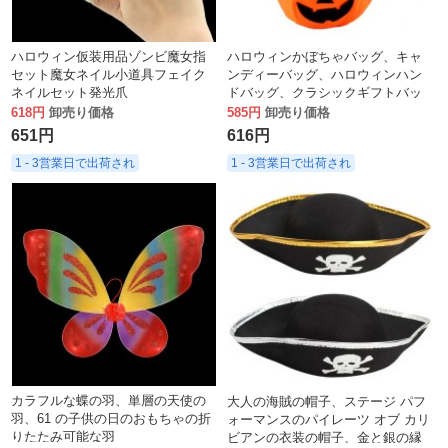
ハロウィン仮装用品ゾンビ魔女指
ハロウィンかぼちゃバッグ、キャ
セット魔女ネイル小道具フェイク
ンディーバッグ、ハロウィンハン
ネイルセット発光爪
ドバッグ、クラシックギフトバッ
グ、不織布立体ギフトバッグ、ト
618円
卸売り価格
585円
卸売り価格
ートバッグ
651円
616円
1 - 3営業日で出荷され
1 - 3営業日で出荷され
カラフルな蝶の羽、単層の天使の
大人の海賊の帽子、ステージ パフ
羽、61 の子供の日のおもちゃの折
ォーマンスのパイレーツ オブ カリ
りたたみ可能な羽
ビアンの衣装の帽子、金と銀の縁