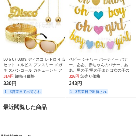
50 6 07 080's ディスコ レトロ 4 点
ベビー シャワー パーティー バナ
セット エルビス プレスリー メガ
ー、ああ、赤ちゃんのバナー、あ
ネ スパンコール カチューシャ ア
あ、男の子/男の子または女の子の
ース ラウンド イヤリング
旗
314円
卸売り価格
326円
卸売り価格
330円
343円
1 - 3営業日で出荷され
1 - 3営業日で出荷され
最近閲覧した商品