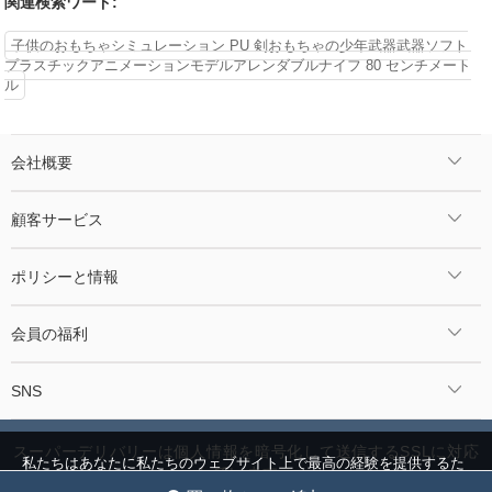
関連検索ワード:
子供のおもちゃシミュレーション PU 剣おもちゃの少年武器武器ソフト
プラスチックアニメーションモデルアレンダブルナイフ 80 センチメート
ル
会社概要
顧客サービス
ポリシーと情報
会員の福利
SNS
スーパーデリバリーは個人情報を暗号化して送信するSSLに対応
私たちはあなたに私たちのウェブサイト上で最高の経験を提供するた
しています。
めにクッキーを使用しています。
クッキー設定
全員を受け入れ