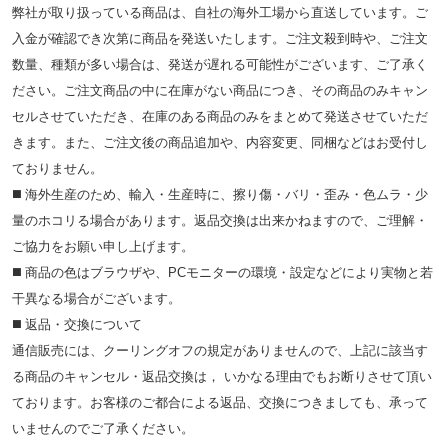
弊社が取り扱っている商品は、自社の海外工場から直送しています。ご
入金が確認でき次第に商品を発送いたします。ご注文殺到時や、ご注文
数量、種類が多い場合は、発送が遅れる可能性がございます、ご了承く
ださい。ご注文商品の中に在庫がない商品につき、その商品のみキャン
セルさせていただき、在庫のある商品のみをまとめて発送させていただ
きます。また、ご注文後の商品追加や、内容変更、同梱などはお受付し
ておりません。
◼️ 海外⽣産のため、輸⼊・⽣産時に、擦り傷・バリ・歪み・色ムラ・少
量のホコリる場合があります。返品交換は出来かねますので、ご理解・
ご協⼒をお願い申し上げます。
◼️ 商品の⾊はブラウザや、PCモニターの環境・設定などにより実物と若
⼲異なる場合がございます。
◼️ 返品・交換について
通信販売には、クーリングオフの規定がありませんので、上記に該当す
る商品のキャンセル・返品交換は， いかなる理由でもお断りさせて頂い
ております。お客様のご都合による返品、交換につきましても、承って
いませんのでご了承ください。