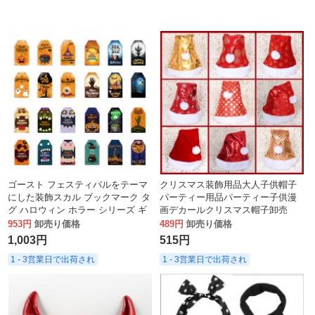
ゴースト フェスティバルをテーマ
クリスマス装飾用品大人子供帽子
にした装飾スカル ブックマーク タ
パーティー用品パーティー子供漫
グ ハロウィン ホラー シリーズ ギ
画デカールクリスマス帽子卸売
フト タグ
953円
卸売り価格
489円
卸売り価格
1,003円
515円
1 - 3営業日で出荷され
1 - 3営業日で出荷され