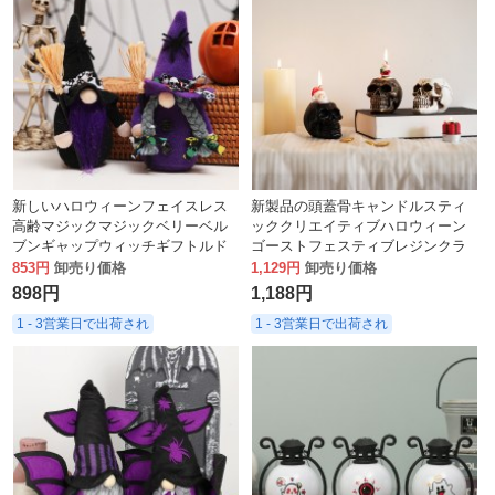
新しいハロウィーンフェイスレス
新製品の頭蓋骨キャンドルスティ
高齢マジックマジックベリーベル
ッククリエイティブハロウィーン
ブンギャップウィッチギフトルド
ゴーストフェスティブレジンクラ
ルフディスプレイ
フトデスクトップポーチの装飾装
853円
卸売り価格
1,129円
卸売り価格
飾
898円
1,188円
1 - 3営業日で出荷され
1 - 3営業日で出荷され