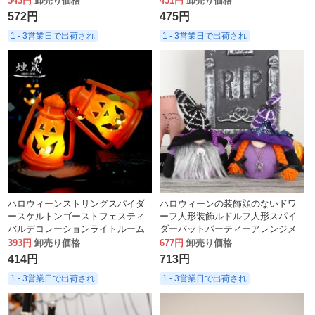
543円
卸売り価格
451円
卸売り価格
572円
475円
1 - 3営業日で出荷され
1 - 3営業日で出荷され
ハロウィーンストリングスパイダ
ハロウィーンの装飾顔のないドワ
ースケルトンゴーストフェスティ
ーフ人形装飾ルドルフ人形スパイ
バルデコレーションライトルーム
ダーバットパーティーアレンジメ
雰囲気シーンカボチャライトスト
ント卸売
393円
卸売り価格
677円
卸売り価格
リング
414円
713円
1 - 3営業日で出荷され
1 - 3営業日で出荷され