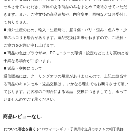
セルさせていただき、在庫のある商品のみをまとめて発送させていただ
きます。また、ご注文後の商品追加や、内容変更、同梱などはお受付し
ておりません。
◼️ 海外⽣産のため、輸⼊・⽣産時に、擦り傷・バリ・歪み・色ムラ・少
量のホコリる場合があります。返品交換は出来かねますので、ご理解・
ご協⼒をお願い申し上げます。
◼️ 商品の⾊はブラウザや、PCモニターの環境・設定などにより実物と若
⼲異なる場合がございます。
◼️ 返品・交換について
通信販売には、クーリングオフの規定がありませんので、上記に該当す
る商品のキャンセル・返品交換は， いかなる理由でもお断りさせて頂い
ております。お客様のご都合による返品、交換につきましても、承って
いませんのでご了承ください。
商品レビューなし.
について審査を書く (
ハロウィーンギフト子供用小道具カボチャの帽子装飾