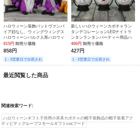
ハロウィーン装飾バットヴァンパ
新しいハロウィーンカボチャラン
イア顔なし、ウィングウィングス
タンデコレーションLEDナイトラ
ハロウィーンバルク人形ハロウィ
ンタンランタンパーティー用品ハ
ーンの装飾
ンドライトハロウィーンギフト
815円
卸売り価格
406円
卸売り価格
858円
427円
1 - 3営業日で出荷され
1 - 3営業日で出荷され
最近閲覧した商品
関連検索ワード:
ハロウィーンギフト子供用小道具カボチャの帽子装飾品の帽子装着アク
ティビティグループスモールギフトcosフード