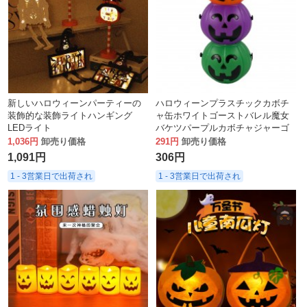
新しいハロウィーンパーティーの
ハロウィーンプラスチックカボチ
装飾的な装飾ライトハンギング
ャ缶ホワイトゴーストバレル魔女
LEDライト
バケツパープルカボチャジャーゴ
ーストフェスティバルスカルバレ
1,036円
卸売り価格
291円
卸売り価格
ルデコレーション
1,091円
306円
1 - 3営業日で出荷され
1 - 3営業日で出荷され