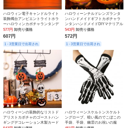
ハロウィン電子キャンドルライト
ハロウィーンチルドレンズランタ
装飾燭台アンビエントライトホラ
ンハンドメイドギフトカボチャラ
ーハロウィンカボチャランタンデ
ンタンハンドメイドDIYマテリアル
スクトップオーナメント
パッケージクリエイティブパズル
577円
卸売り価格
543円
卸売り価格
607円
572円
1 - 3営業日で出荷され
1 - 3営業日で出荷され
ハロウィーンの装飾的なリストド
ハロウィーンスケルトンスケルト
アリストカボチャのゴーストハン
ングローブ、暗い風のでこぼこの
ギングデコレーション木製カード
手袋、手袋、幽霊のお祝いの服
ドアハンギングハウスカード