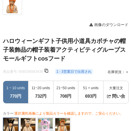
画像のダウンロード
ハロウィーンギフト子供用小道具カボチャの帽
子装飾品の帽子装着アクティビティグループス
モールギフトcosフード
商品番号:
656536083436
1 - 3営業日で出荷され
在庫状況： ○
1 ~ 10 units
11~20 units
21~50 units
51 + units
大量注文
770円
732円
708円
693円
問い合
カラー:
選択属性画像により製品カラーを確認しますので、ご安心ください。