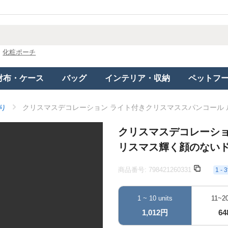
化粧ポーチ
財布・ケース
バッグ
インテリア・収納
ペットフ
り
クリスマスデコレーション ライト付きクリスマススパンコール
クリスマスデコレーショ
リスマス輝く顔のない
商品番号:
798421260331
1 
1 ~ 10 units
11~20
1,012円
6