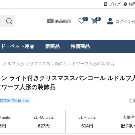
ブログ
お
0
0
商品動画
ログイン/
ード・ペット用品
新商品
特価商品
 ルドルフ人形 クリスマス輝く顔のないドワーフ人形の装飾品
ン ライト付きクリスマススパンコール ルドルフ人
ドワーフ人形の装飾品
- 3営業日で出荷され
在
 units
21~50 units
51 + units
大量注
48円
627円
614円
問