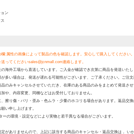
ション
マス
の欄:属性の画像によって製品の色を確認します。安心して購入してください
くださいsales@jcnmall.com連絡します。
社の海外工場から直送しています。ご入金が確認でき次第に商品を発送いたし
類が多い場合は、発送が遅れる可能性がございます、ご了承ください。ご注文
商品のみキャンセルさせていただき、在庫のある商品のみをまとめて発送させ
追加や、内容変更、同梱などはお受付しておりません。
時に、擦り傷・バリ・歪み・色ムラ・少量のホコリる場合があります。返品交換
お願い申し上げます。
モニターの環境・設定などにより実物と若⼲異なる場合がございます。
規定がありませんので、上記に該当する商品のキャンセル・返品交換は， い