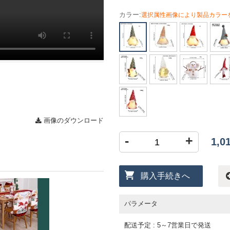
カラー:
選択属性画像により製品カラー
画像のダウンロード
-
+
1,
購入手続きへ
パラメータ
配送予定 : 5～7営業日で発送