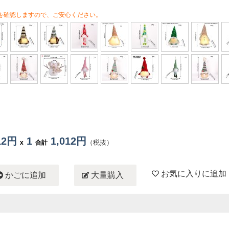
を確認しますので、ご安心ください。
012円
1
1,012円
（税抜）
x
合計
お気に入りに追加
かごに追加
大量購入