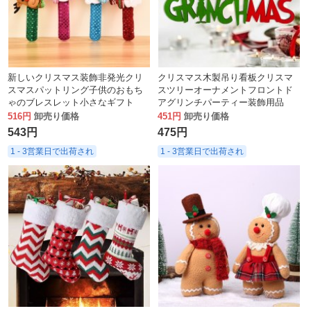
新しいクリスマス装飾非発光クリ
クリスマス木製吊り看板クリスマ
スマスパットリング子供のおもち
スツリーオーナメントフロントド
ゃのブレスレット小さなギフト
アグリンチパーティー装飾用品
516円
卸売り価格
451円
卸売り価格
543円
475円
1 - 3営業日で出荷され
1 - 3営業日で出荷され