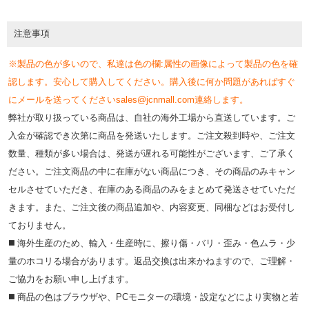
注意事項
※製品の色が多いので、私達は色の欄:属性の画像によって製品の色を確
認します。安心して購入してください。購入後に何か問題があればすぐ
にメールを送ってくださいsales@jcnmall.com連絡します。
弊社が取り扱っている商品は、自社の海外工場から直送しています。ご
入金が確認でき次第に商品を発送いたします。ご注文殺到時や、ご注文
数量、種類が多い場合は、発送が遅れる可能性がございます、ご了承く
ださい。ご注文商品の中に在庫がない商品につき、その商品のみキャン
セルさせていただき、在庫のある商品のみをまとめて発送させていただ
きます。また、ご注文後の商品追加や、内容変更、同梱などはお受付し
ておりません。
◼️ 海外⽣産のため、輸⼊・⽣産時に、擦り傷・バリ・歪み・色ムラ・少
量のホコリる場合があります。返品交換は出来かねますので、ご理解・
ご協⼒をお願い申し上げます。
◼️ 商品の⾊はブラウザや、PCモニターの環境・設定などにより実物と若