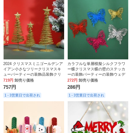
2024 クリスマスミニゴールデンア
カラフルな単層模擬シルクフラワ
イアン小さなツリークリスマスキ
ー蝶クリスマス蝶の壁のステッカ
ューパーティーの装飾品装飾クリ
ーの装飾パーティーの装飾ウェデ
エイティブラップアラウンド軽金
ィングアレンジメントアクセサリ
719円
卸売り価格
272円
卸売り価格
属セット
ー
757円
286円
1 - 3営業日で出荷され
1 - 3営業日で出荷され