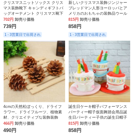
クリスマスニットソックス クリス
新しいクリスマス装飾ジンジャー
マス装飾靴下 キャンディギフトバ
ブレッドマン人形ヨーロッパとア
ッグオーナメント クリスマス靴下
メリカのおもちゃの装飾品ウール
のオーナメント ギフトバッグ
ドワーフ人形
702円
卸売り価格
815円
卸売り価格
739円
858円
1 - 3営業日で出荷され
1 - 3営業日で出荷され
4cmの天然松ぼっくり、ドライフ
誕生日ケーキ帽子パフォーマンス
ラワー、ドライフルーツ、植物素
パーティー帽子仮面舞踏会用品誕
材、クリエイティブな装飾装飾
生日パーティー子供の誕生日帽子
品、写真小道具、クリスマスデコ
装飾用品
466円
卸売り価格
815円
卸売り価格
レーション。
490円
858円