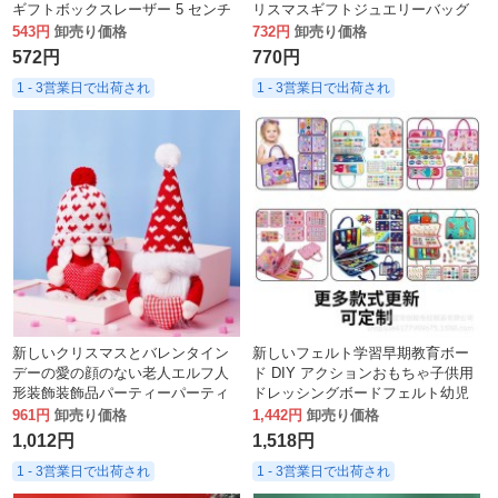
ギフトボックスレーザー 5 センチ
リスマスギフトジュエリーバッグ
メートル 4 センチメートル 3 セン
クリスマスデコレーションキャン
543円
卸売り価格
732円
卸売り価格
チメートル 25 センチメートル
ディバッグ
572円
770円
1 - 3営業日で出荷され
1 - 3営業日で出荷され
新しいクリスマスとバレンタイン
新しいフェルト学習早期教育ボー
デーの愛の顔のない老人エルフ人
ド DIY アクションおもちゃ子供用
形装飾装飾品パーティーパーティ
ドレッシングボードフェルト幼児
ーの装飾
ビジーボード
961円
卸売り価格
1,442円
卸売り価格
1,012円
1,518円
1 - 3営業日で出荷され
1 - 3営業日で出荷され