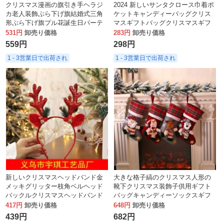
クリスマス漫画の旗引き手ヘラジ
2024 新しいサンタクロース巾着ポ
カ老人装飾ぶら下げ旗結婚式三角
ケットキャンディーバッグクリス
形ぶら下げ旗プル花誕生日パーテ
マスギフトバッグクリスマスギフ
ィーペンダント
ト装飾
531円
卸売り価格
283円
卸売り価格
559円
298円
1 - 3営業日で出荷され
1 - 3営業日で出荷され
新しいクリスマスヘッドバンド金
大きな格子縞のクリスマス人形の
メッキグリッター枝角ベルヘッド
靴下クリスマス装飾子供用ギフト
バックルクリスマスヘッドバンド
バッグキャンディーソックスギフ
子供と大人ヘラジカの頭飾り
トバッグ
417円
卸売り価格
648円
卸売り価格
439円
682円