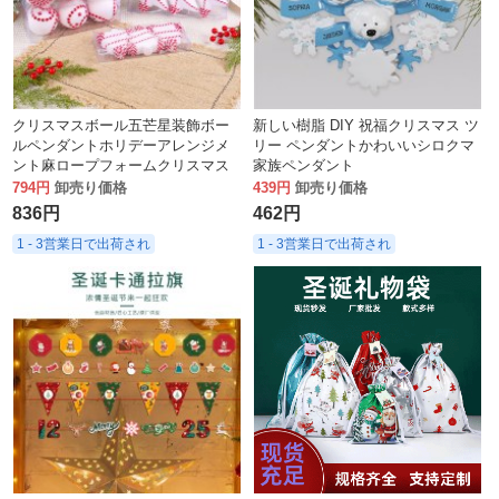
クリスマスボール五芒星装飾ボー
新しい樹脂 DIY 祝福クリスマス ツ
ルペンダントホリデーアレンジメ
リー ペンダントかわいいシロクマ
ント麻ロープフォームクリスマス
家族ペンダント
ツリー小さなペンダントボックス
794円
卸売り価格
439円
卸売り価格
836円
462円
1 - 3営業日で出荷され
1 - 3営業日で出荷され