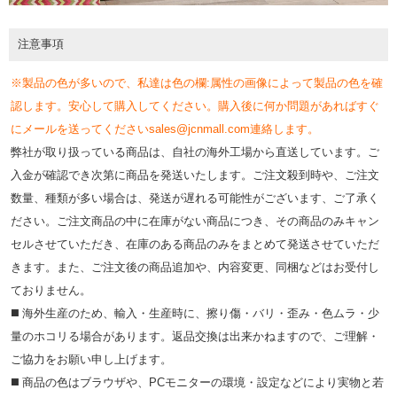
注意事項
※製品の色が多いので、私達は色の欄:属性の画像によって製品の色を確
認します。安心して購入してください。購入後に何か問題があればすぐ
にメールを送ってくださいsales@jcnmall.com連絡します。
弊社が取り扱っている商品は、自社の海外工場から直送しています。ご
入金が確認でき次第に商品を発送いたします。ご注文殺到時や、ご注文
数量、種類が多い場合は、発送が遅れる可能性がございます、ご了承く
ださい。ご注文商品の中に在庫がない商品につき、その商品のみキャン
セルさせていただき、在庫のある商品のみをまとめて発送させていただ
きます。また、ご注文後の商品追加や、内容変更、同梱などはお受付し
ておりません。
◼️ 海外⽣産のため、輸⼊・⽣産時に、擦り傷・バリ・歪み・色ムラ・少
量のホコリる場合があります。返品交換は出来かねますので、ご理解・
ご協⼒をお願い申し上げます。
◼️ 商品の⾊はブラウザや、PCモニターの環境・設定などにより実物と若