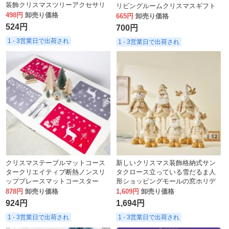
装飾クリスマスツリーアクセサリ
リビングルームクリスマスギフト
ー人工挿し木
498円
卸売り価格
装飾品
665円
卸売り価格
524円
700円
1 - 3営業日で出荷され
1 - 3営業日で出荷され
クリスマステーブルマットコース
新しいクリスマス装飾格納式サン
タークリエイティブ断熱ノンスリ
タクロース立っている雪だるま人
ッププレースマットコースター
形ショッピングモールの窓ホリデ
PVCプリントプレースマットコー
ーギフトの装飾品
878円
卸売り価格
1,609円
卸売り価格
スター
924円
1,694円
1 - 3営業日で出荷され
1 - 3営業日で出荷され