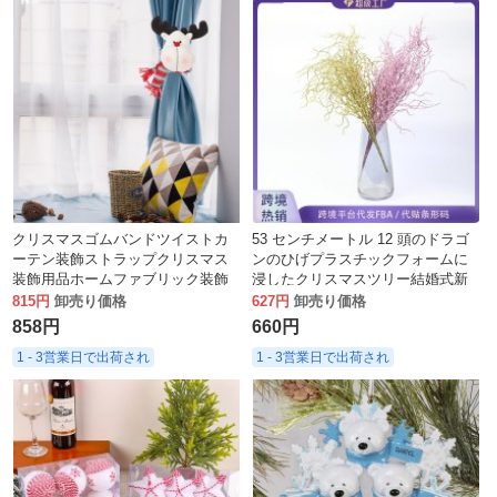
クリスマスゴムバンドツイストカ
53 センチメートル 12 頭のドラゴ
ーテン装飾ストラップクリスマス
ンのひげプラスチックフォームに
装飾用品ホームファブリック装飾
浸したクリスマスツリー結婚式新
カーテンボタン
年の装飾金と銀のドラゴンのひげ
815円
卸売り価格
627円
卸売り価格
ギフト
858円
660円
1 - 3営業日で出荷され
1 - 3営業日で出荷され