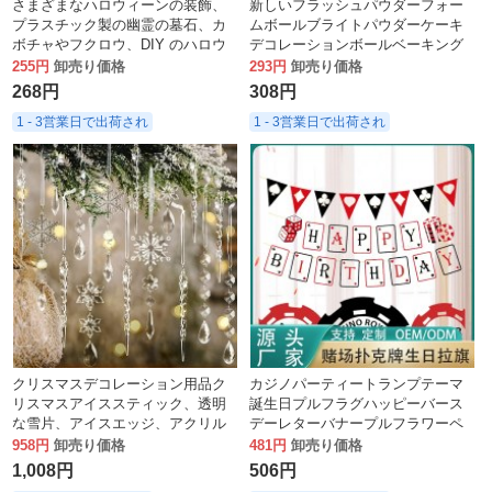
さまざまなハロウィーンの装飾、
新しいフラッシュパウダーフォー
プラスチック製の幽霊の墓石、カ
ムボールブライトパウダーケーキ
ボチャやフクロウ、DIY のハロウ
デコレーションボールベーキング
ィーンおもちゃ
プラグインインコールドスタイル
255円
卸売り価格
293円
卸売り価格
ラウンドボール
268円
308円
1 - 3営業日で出荷され
1 - 3営業日で出荷され
クリスマスデコレーション用品ク
カジノパーティートランプテーマ
リスマスアイススティック、透明
誕生日プルフラグハッピーバース
な雪片、アイスエッジ、アクリル
デーレターバナープルフラワーペ
フェイクアイスピック
ナントパーティー装飾
958円
卸売り価格
481円
卸売り価格
1,008円
506円