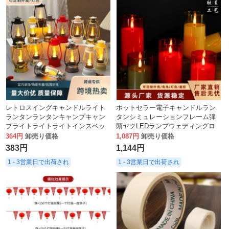
レトロスイングキャンドルライト
ホットセラー電子キャンドルラン
ランタンランタンキャンプキャン
タンシミュレーションフレーム弾
プライトライトライトインスベッ
頭ヤクLEDランプウェディングロ
ドルーム導入雰囲気の光
マンチックなバーの装飾
364円
卸売り価格
1,087円
卸売り価格
383円
1,144円
1 - 3営業日で出荷され
1 - 3営業日で出荷され