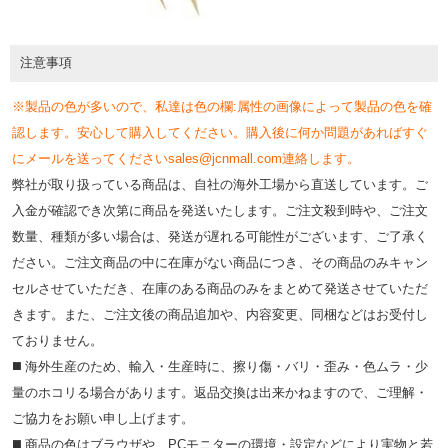
注意事項
※製品の色が多いので、私達は色の欄:属性の画像によって製品の色を確
認します。安心して購入してください。購入後に何か問題があればすぐ
にメールを送ってくださいsales@jcnmall.com連絡します。
弊社が取り扱っている商品は、自社の海外工場から直送しています。ご
入金が確認でき次第に商品を発送いたします。ご注文殺到時や、ご注文
数量、種類が多い場合は、発送が遅れる可能性がございます、ご了承く
ださい。ご注文商品の中に在庫がない商品につき、その商品のみキャン
セルさせていただき、在庫のある商品のみをまとめて発送させていただ
きます。また、ご注文後の商品追加や、内容変更、同梱などはお受付し
ておりません。
◼️ 海外⽣産のため、輸⼊・⽣産時に、擦り傷・バリ・歪み・色ムラ・少
量のホコリる場合があります。返品交換は出来かねますので、ご理解・
ご協⼒をお願い申し上げます。
◼️ 商品の⾊はブラウザや、PCモニターの環境・設定などにより実物と若