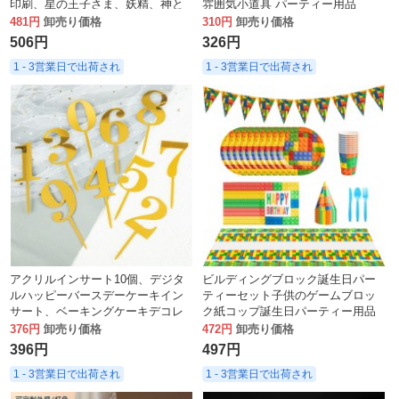
印刷、星の王子さま、妖精、神と
雰囲気小道具 パーティー用品
女神、ハッピーバースデーの卸売
481円
卸売り価格
310円
卸売り価格
506円
326円
1 - 3営業日で出荷され
1 - 3営業日で出荷され
アクリルインサート10個、デジタ
ビルディングブロック誕生日パー
ルハッピーバースデーケーキイン
ティーセット子供のゲームブロッ
サート、ベーキングケーキデコレ
ク紙コップ誕生日パーティー用品
ーションオーナメント。
使い捨て誕生日食器工場
376円
卸売り価格
472円
卸売り価格
396円
497円
1 - 3営業日で出荷され
1 - 3営業日で出荷され