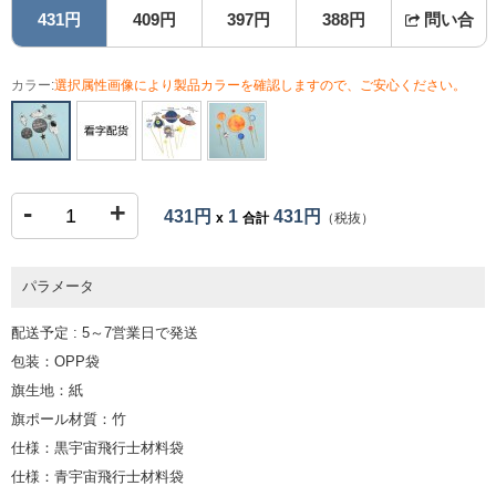
431円
409円
397円
388円
問い合
カラー:
選択属性画像により製品カラーを確認しますので、ご安心ください。
-
+
431円
1
431円
x
合計
（税抜）
パラメータ
配送予定 : 5～7営業日で発送
包装：OPP袋
旗生地：紙
旗ポール材質：竹
仕様：黒宇宙飛行士材料袋
仕様：青宇宙飛行士材料袋