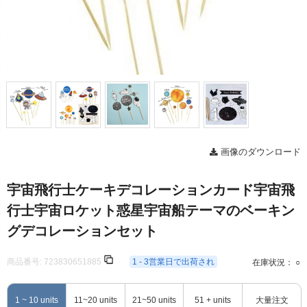
画像のダウンロード
宇宙飛行士ケーキデコレーションカード宇宙飛
行士宇宙ロケット惑星宇宙船テーマのベーキン
グデコレーションセット
商品番号:
723830651885
1 - 3営業日で出荷され
在庫状況： ○
1 ~ 10 units
11~20 units
21~50 units
51 + units
大量注文