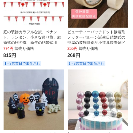
庭の装飾カラフルな旗、ペナン
ビューティーパッチドット接着剤
ト、ランタン、小さな吊り旗、結
ノッターバルーン誕生日結婚式の
婚式の紐の旗、新年の結婚式用
部屋の装飾特別な小道具接着剤ド
品、春祭りのハッピーキャラクタ
ットパッチシームレスバルーンチ
774円
卸売り価格
255円
卸売り価格
ーラテアート
ェーンリボン
815円
268円
1 - 3営業日で出荷され
1 - 3営業日で出荷され