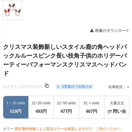
画像のダウンロード
クリスマス装飾新しいスタイル鹿の角ヘッドバ
ックルルースピンク長い枝角子供のホリデーパ
ーティーパフォーマンスクリスマスヘッドバン
ド
商品番号:
597587342264
1 - 3営業日で出荷され
在庫状況： ○
1 ~ 10 units
11~20 units
21~50 units
51 + units
大量注文
519円
493円
477円
467円
問い合
カラー:
選択属性画像により製品カラーを確認しますので、ご安心ください。