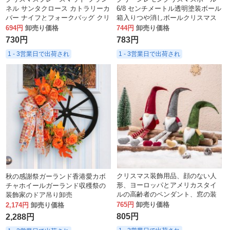
ネル サンタクロース カトラリーカ
6/8 センチメートル透明塗装ボール
バー ナイフとフォークバッグ クリ
箱入りつや消しボールクリスマス
スマスギフト クリスマスパーティ
装飾モール装飾
694円
卸売り価格
744円
卸売り価格
ー用品
730円
783円
1 - 3営業日で出荷され
1 - 3営業日で出荷され
クリスマス装飾用品、顔のない人
秋の感謝祭ガーランド香港愛カボ
形、ヨーロッパとアメリカスタイ
チャホイールガーランド収穫祭の
ルの高齢者のペンダント、窓の装
装飾家のドア吊り卸売
飾バッチ
765円
卸売り価格
2,174円
卸売り価格
805円
2,288円