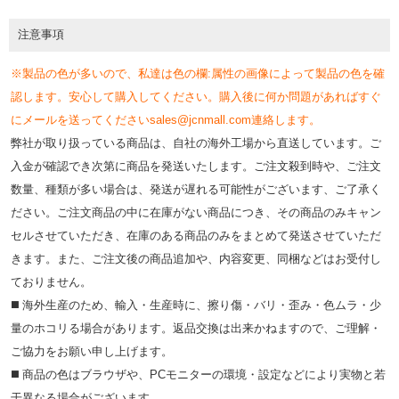
注意事項
※製品の色が多いので、私達は色の欄:属性の画像によって製品の色を確
認します。安心して購入してください。購入後に何か問題があればすぐ
にメールを送ってくださいsales@jcnmall.com連絡します。
弊社が取り扱っている商品は、自社の海外工場から直送しています。ご
入金が確認でき次第に商品を発送いたします。ご注文殺到時や、ご注文
数量、種類が多い場合は、発送が遅れる可能性がございます、ご了承く
ださい。ご注文商品の中に在庫がない商品につき、その商品のみキャン
セルさせていただき、在庫のある商品のみをまとめて発送させていただ
きます。また、ご注文後の商品追加や、内容変更、同梱などはお受付し
ておりません。
◼️ 海外⽣産のため、輸⼊・⽣産時に、擦り傷・バリ・歪み・色ムラ・少
量のホコリる場合があります。返品交換は出来かねますので、ご理解・
ご協⼒をお願い申し上げます。
◼️ 商品の⾊はブラウザや、PCモニターの環境・設定などにより実物と若
⼲異なる場合がございます。