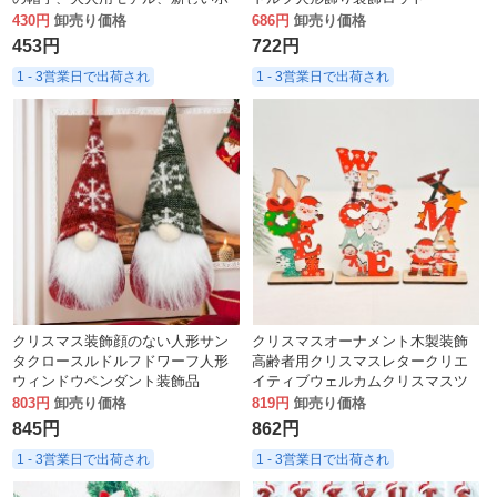
リデーパーティーの装飾、不織布
430円
卸売り価格
686円
卸売り価格
帽子の卸売
453円
722円
1 - 3営業日で出荷され
1 - 3営業日で出荷され
クリスマス装飾顔のない人形サン
クリスマスオーナメント木製装飾
タクロースルドルフドワーフ人形
高齢者用クリスマスレタークリエ
ウィンドウペンダント装飾品
イティブウェルカムクリスマスツ
リーノエルデスクトップ小道具
803円
卸売り価格
819円
卸売り価格
845円
862円
1 - 3営業日で出荷され
1 - 3営業日で出荷され