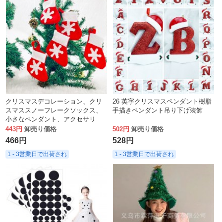
クリスマスデコレーション、クリ
26 英字クリスマスペンダント樹脂
スマススノーフレークソックス、
手描きペンダント吊り下げ装飾
小さなペンダント、アクセサリ
ー、ナイフとフォークのセット、
443円
卸売り価格
502円
卸売り価格
ミニソックス、カトラリーセッ
466円
528円
ト、小さな靴下
1 - 3営業日で出荷され
1 - 3営業日で出荷され