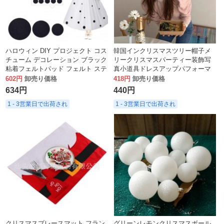
ハロウィン DIY プロジェクト コス
韓国インクリスマスツリー帽子メ
チューム デコレーション ブラック
リークリスマスパーティー装飾写
粘着フェルトパッド フェルト ステ
真小道具ドレスアップパフォーマ
ッカー クラフト
ンス
602円
卸売り価格
418円
卸売り価格
634円
440円
1 - 3営業日で出荷され
1 - 3営業日で出荷され
クリスマスプレースマット フラン
グリーンレモンクリスマスボール