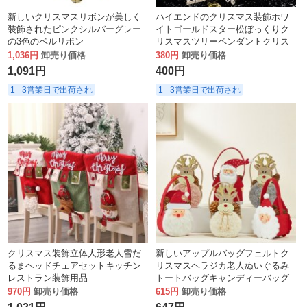
新しいクリスマスリボンが美しく
ハイエンドのクリスマス装飾ホワ
装飾されたピンクシルバーグレー
イトゴールドスター松ぼっくりク
の3色のベルリボン
リスマスツリーペンダントクリス
マスボールペンダント
1,036円
卸売り価格
380円
卸売り価格
1,091円
400円
1 - 3営業日で出荷され
1 - 3営業日で出荷され
クリスマス装飾立体人形老人雪だ
新しいアップルバッグフェルトク
るまヘッドチェアセットキッチン
リスマスヘラジカ老人ぬいぐるみ
レストラン装飾用品
トートバッグキャンディーバッグ
クリスマス子供のギフトバッグ
970円
卸売り価格
615円
卸売り価格