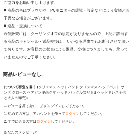
ご協⼒をお願い申し上げます。
◼️ 商品の⾊はブラウザや、PCモニターの環境・設定などにより実物と若
⼲異なる場合がございます。
◼️ 返品・交換について
通信販売には、クーリングオフの規定がありませんので、上記に該当す
る商品のキャンセル・返品交換は， いかなる理由でもお断りさせて頂い
ております。お客様のご都合による返品、交換につきましても、承って
いませんのでご了承ください。
商品レビューなし.
について審査を書く (
クリスマス ヘッドバンド クリスマス ヘッドバンド サ
ンタ クロース ヘアピン漫画クマ ヘッド バックル雪だるまヘッドドレス子供
と大人の卸売
):
レビューを書く前に、まずログインしてください。
1. 初めての方は、アカウントを作って
ログイン
してください;
2. すでに会員の方は
ログイン
してください。
あなたのメッセージ: