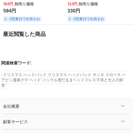
日用品卸売
564円
卸売り価格
314円
卸売り価格
594円
330円
1 - 3営業日で出荷され
1 - 3営業日で出荷され
最近閲覧した商品
関連検索ワード:
クリスマス ヘッドバンド クリスマス ヘッドバンド サンタ クロース ヘ
アピン漫画クマ ヘッド バックル雪だるまヘッドドレス子供と大人の卸
売
会社概要
顧客サービス