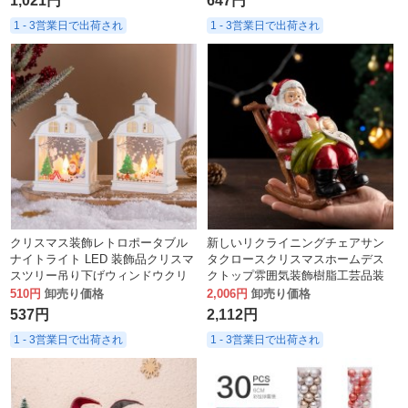
1,021円
647円
1 - 3営業日で出荷され
1 - 3営業日で出荷され
クリスマス装飾レトロポータブル
新しいリクライニングチェアサン
ナイトライト LED 装飾品クリスマ
タクロースクリスマスホームデス
スツリー吊り下げウィンドウクリ
クトップ雰囲気装飾樹脂工芸品装
エイティブ小道具
飾品
510円
卸売り価格
2,006円
卸売り価格
537円
2,112円
1 - 3営業日で出荷され
1 - 3営業日で出荷され