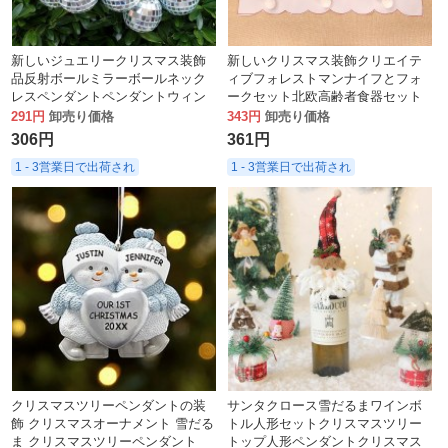
新しいジュエリークリスマス装飾
新しいクリスマス装飾クリエイテ
品反射ボールミラーボールネック
ィブフォレストマンナイフとフォ
レスペンダントペンダントウィン
ークセット北欧高齢者食器セット
ドウ結婚式ステージ会場レイアウ
装飾
291円
卸売り価格
343円
卸売り価格
ト
306円
361円
1 - 3営業日で出荷され
1 - 3営業日で出荷され
クリスマスツリーペンダントの装
サンタクロース雪だるまワインボ
飾 クリスマスオーナメント 雪だる
トル人形セットクリスマスツリー
ま クリスマスツリーペンダント
トップ人形ペンダントクリスマス