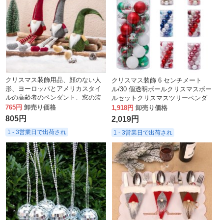
クリスマス装飾用品、顔のない人
クリスマス装飾 6 センチメート
形、ヨーロッパとアメリカスタイ
ル/30 個透明ボールクリスマスボー
ルの高齢者のペンダント、窓の装
ルセットクリスマスツリーペンダ
飾バッチ
ント
765円
卸売り価格
1,918円
卸売り価格
805円
2,019円
1 - 3営業日で出荷され
1 - 3営業日で出荷され