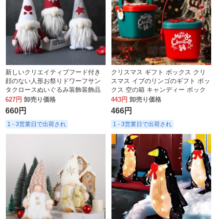
新しいクリエイティブフード付き
クリスマス ギフト ボックス クリ
顔のない人形お祭りドワーフサン
スマス イブのリンゴのギフト ボッ
タクロースぬいぐるみ装飾装飾品
クス 空の箱 キャンディー ボック
ス クリスマス コンパニオン ギフ
627円
卸売り価格
443円
卸売り価格
ト ボックス ピース フルーツ包装
660円
466円
箱
1 - 3営業日で出荷され
1 - 3営業日で出荷され