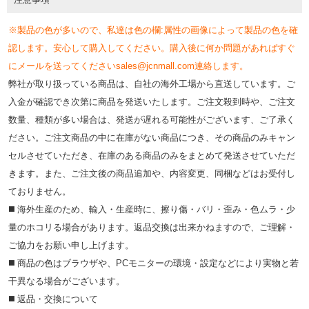
※製品の色が多いので、私達は色の欄:属性の画像によって製品の色を確
認します。安心して購入してください。購入後に何か問題があればすぐ
にメールを送ってくださいsales@jcnmall.com連絡します。
弊社が取り扱っている商品は、自社の海外工場から直送しています。ご
入金が確認でき次第に商品を発送いたします。ご注文殺到時や、ご注文
数量、種類が多い場合は、発送が遅れる可能性がございます、ご了承く
ださい。ご注文商品の中に在庫がない商品につき、その商品のみキャン
セルさせていただき、在庫のある商品のみをまとめて発送させていただ
きます。また、ご注文後の商品追加や、内容変更、同梱などはお受付し
ておりません。
◼️ 海外⽣産のため、輸⼊・⽣産時に、擦り傷・バリ・歪み・色ムラ・少
量のホコリる場合があります。返品交換は出来かねますので、ご理解・
ご協⼒をお願い申し上げます。
◼️ 商品の⾊はブラウザや、PCモニターの環境・設定などにより実物と若
⼲異なる場合がございます。
◼️ 返品・交換について