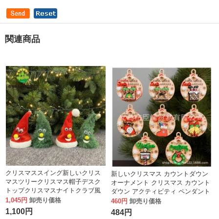
関連商品
クリスマススイング新しいクリス
新しいクリスマス カウントダウン
マスツリークリスマス帽子デスク
オーナメント クリスマス カウント
トップクリスマスナイトクラブ風
ダウン アクティビティ ペンダント
移動発光クリスマスギフト
1,045円
卸売り価格
デコレーション
460円
卸売り価格
1,100円
484円