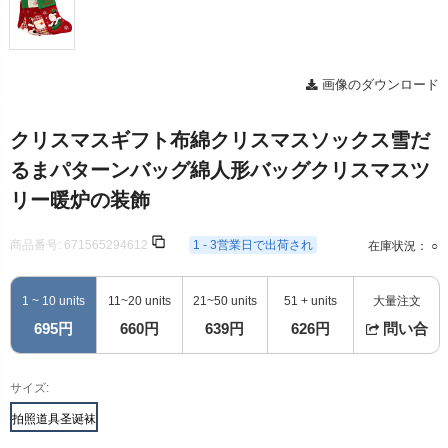
画像のダウンロード
クリスマスギフト布綿クリスマスソックス雪だ
るまパターンバッグ綿人形バッグクリスマスツ
リー暖炉の装飾
商品番号:
671565294612
1 - 3営業日で出荷され
在庫状況： ○
1 ~ 10 units
11~20 units
21~50 units
51 + units
大量注文
695円
660円
639円
626円
問い合
サイズ:
拍照道具圣诞袜