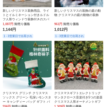
新しいクリスマス装飾用品、ライ
新しいクリスマスの装飾の庭の動
トとイルミネーション付きルドル
物 クリスマスの庭の動物の装飾
フ人形ウィンドウ装飾付きのスパ
ンコール付きの顔のないぬいぐる
1,087円
卸売り価格
961円
卸売り価格
み
1,144円
1,012円
1 - 3営業日で出荷され
1 - 3営業日で出荷され
クリスマス グリンチ クリスマス
クリスマスギフトエレクトリック
ソックス グリーン 毛深いモンスタ
サンタクロース音楽付き5つの楽器
ー キャンディー バッグ ギフト バ
クリスマス人形オーナメントギフ
ッグ クリスマス ツリー 暖炉 ペン
ト
556円
卸売り価格
1,309円
卸売り価格