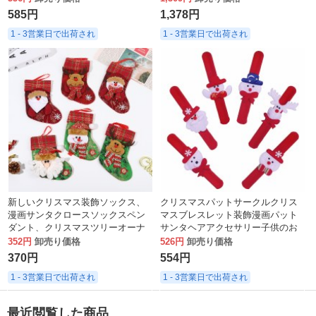
ダント 装飾
585円
1,378円
1 - 3営業日で出荷され
1 - 3営業日で出荷され
新しいクリスマス装飾ソックス、
クリスマスパットサークルクリス
漫画サンタクロースソックスペン
マスブレスレット装飾漫画パット
ダント、クリスマスツリーオーナ
サンタヘアアクセサリー子供のお
メントソックス
もちゃの装飾
352円
卸売り価格
526円
卸売り価格
370円
554円
1 - 3営業日で出荷され
1 - 3営業日で出荷され
最近閲覧した商品