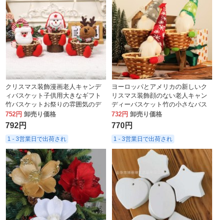
クリスマス装飾漫画老人キャンデ
ヨーロッパとアメリカの新しいク
ィバスケット子供用大きなギフト
リスマス装飾顔のない老人キャン
竹バスケットお祭りの雰囲気のデ
ディーバスケット竹の小さなバス
スクトップ装飾
ケットクリエイティブホームギフ
752円
卸売り価格
732円
卸売り価格
ト
792円
770円
1 - 3営業日で出荷され
1 - 3営業日で出荷され