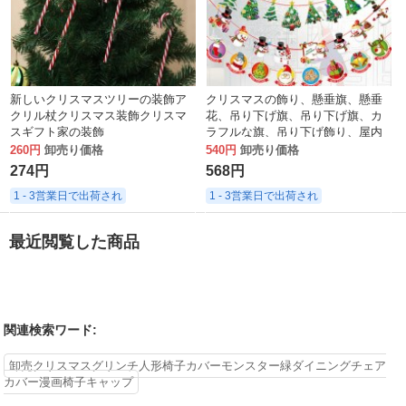
新しいクリスマスツリーの装飾ア
クリスマスの飾り、懸垂旗、懸垂
クリル杖クリスマス装飾クリスマ
花、吊り下げ旗、吊り下げ旗、カ
スギフト家の装飾
ラフルな旗、吊り下げ飾り、屋内
ウィンドウショッピングモールシ
260円
卸売り価格
540円
卸売り価格
ーンレイアウト
274円
568円
1 - 3営業日で出荷され
1 - 3営業日で出荷され
最近閲覧した商品
関連検索ワード:
卸売クリスマスグリンチ人形椅子カバーモンスター緑ダイニングチェア
カバー漫画椅子キャップ