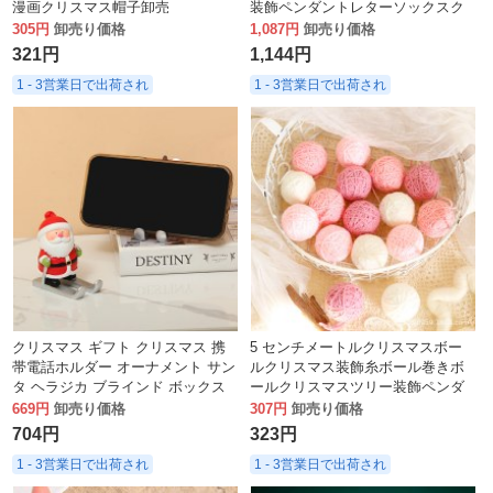
漫画クリスマス帽子卸売
装飾ペンダントレターソックスク
リスマス装飾ギフトバッグクリス
305円
卸売り価格
1,087円
卸売り価格
マス
321円
1,144円
1 - 3営業日で出荷され
1 - 3営業日で出荷され
クリスマス ギフト クリスマス 携
5 センチメートルクリスマスボー
帯電話ホルダー オーナメント サン
ルクリスマス装飾糸ボール巻きボ
タ ヘラジカ ブラインド ボックス
ールクリスマスツリー装飾ペンダ
ガール ハート タブレット ホルダ
ント手作りボール花アクセサリー
669円
卸売り価格
307円
卸売り価格
ー ギフト
704円
323円
1 - 3営業日で出荷され
1 - 3営業日で出荷され