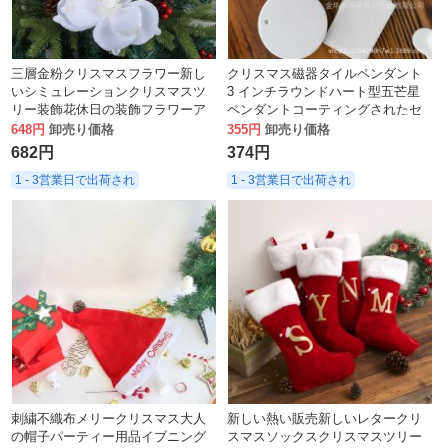
三層金粉クリスマスフラワー新し
クリスマス磁器タイルペンダント
いシミュレーションクリスマスツ
3 インチラウンドハート型五芒星
リー装飾花休日の装飾フラワーア
ペンダントコーティングされたセ
レンジメントアクセサリー卸売
ラミック装飾熱伝達パーソナライ
648円
卸売り価格
355円
卸売り価格
ズプリント
682円
374円
1 - 3営業日で出荷され
1 - 3営業日で出荷され
刺繍不織布メリークリスマス大人
新しい熱い販売新しいレタークリ
の帽子パーティー用品イブニング
スマスソックスクリスマスツリー