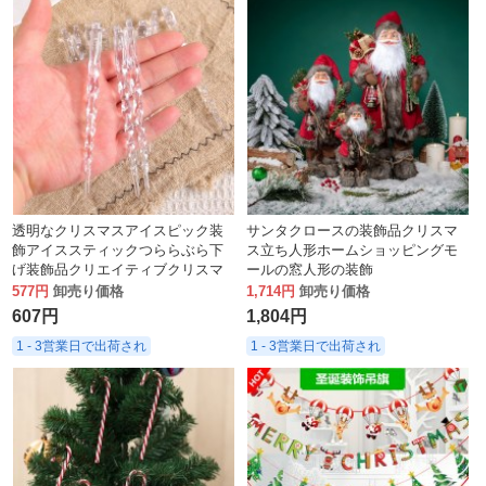
透明なクリスマスアイスピック装
サンタクロースの装飾品クリスマ
飾アイススティックつららぶら下
ス立ち人形ホームショッピングモ
げ装飾品クリエイティブクリスマ
ールの窓人形の装飾
スツリーネジアイスペンダント
577円
卸売り価格
1,714円
卸売り価格
607円
1,804円
1 - 3営業日で出荷され
1 - 3営業日で出荷され