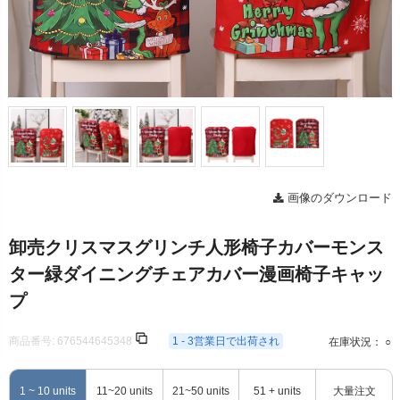
画像のダウンロード
卸売クリスマスグリンチ人形椅子カバーモンス
ター緑ダイニングチェアカバー漫画椅子キャッ
プ
商品番号:
676544645348
1 - 3営業日で出荷され
在庫状況： ○
1 ~ 10 units
11~20 units
21~50 units
51 + units
大量注文