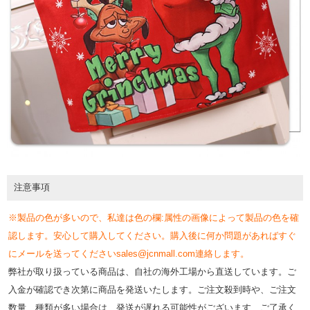
注意事項
※製品の色が多いので、私達は色の欄:属性の画像によって製品の色を確
認します。安心して購入してください。購入後に何か問題があればすぐ
にメールを送ってくださいsales@jcnmall.com連絡します。
弊社が取り扱っている商品は、自社の海外工場から直送しています。ご
入金が確認でき次第に商品を発送いたします。ご注文殺到時や、ご注文
数量、種類が多い場合は、発送が遅れる可能性がございます、ご了承く