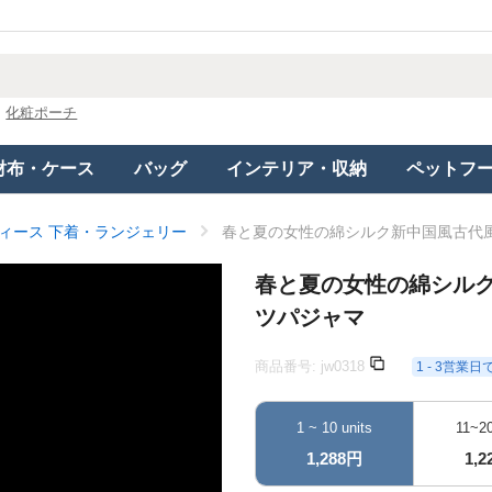
化粧ポーチ
財布・ケース
バッグ
インテリア・収納
ペットフ
ィース 下着・ランジェリー
春と夏の女性の綿シルク新中国風古代
春と夏の女性の綿シル
ツパジャマ
商品番号:
jw0318
1 - 3営業
1 ~ 10 units
11~20
1,288円
1,