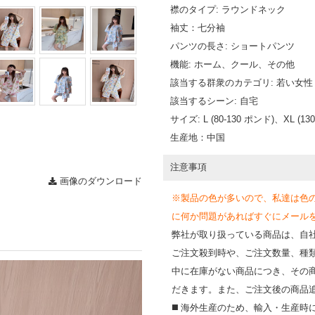
襟のタイプ: ラウンドネック
袖丈：七分袖
パンツの長さ: ショートパンツ
機能: ホーム、クール、その他
該当する群衆のカテゴリ: 若い女性
該当するシーン: 自宅
サイズ: L (80-130 ポンド)、XL (13
生産地：中国
注意事項
画像のダウンロード
※製品の色が多いので、私達は色
に何か問題があればすぐにメールを送って
弊社が取り扱っている商品は、自
ご注文殺到時や、ご注文数量、種
中に在庫がない商品につき、その
だきます。また、ご注文後の商品
◼️ 海外⽣産のため、輸⼊・⽣産