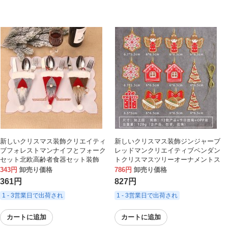
新しいクリスマス装飾クリエイティ
新しいクリスマス装飾ジンジャーブ
ブフォレストマンナイフとフォーク
レッドマンクリエイティブペンダン
セット北欧高齢者食器セット装飾
トクリスマスツリーオーナメントス
ノーフレークエンジェルシーンレイ
343円
卸売り価格
786円
卸売り価格
アウト小道具
361円
827円
1 - 3営業日で出荷され
1 - 3営業日で出荷され
カートに追加
カートに追加