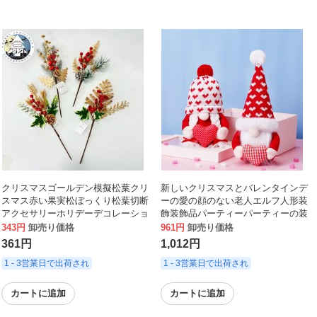
クリスマスゴールデン模擬松葉クリ
新しいクリスマスとバレンタインデ
スマス赤い果実松ぼっくり松葉切断
ーの愛の顔のない老人エルフ人形装
アクセサリーホリデーデコレーショ
飾装飾品パーティーパーティーの装
ン
飾
343円
卸売り価格
961円
卸売り価格
361円
1,012円
1 - 3営業日で出荷され
1 - 3営業日で出荷され
カートに追加
カートに追加