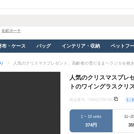
化粧ポーチ
財布・ケース
バッグ
インテリア・収納
ペットフ
り
人気のクリスマスプレゼント、高齢者の雪だるまヘラジカを抱
人気のクリスマスプレ
トのワイングラスクリ
商品番号:
739421756780
1 
1 ~ 10 units
11~20
374円
3