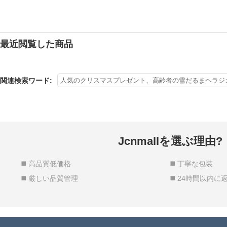
最近閲覧した商品
関連検索ワード:
人気のクリスマスプレゼント、高齢者の雪だるまヘラジ
Jcnmallを選ぶ理由?
◼️ 高品質低価格
◼️ 丁寧な包装
◼️ 厳しい品質管理
◼️ 24時間以内に