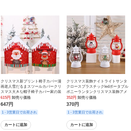
クリスマス新プリント椅子カバー漫
クリスマス装飾ナイトライトサンタ
画老人雪だるまスツールカバークリ
クロースプラスチックledポータブル
スマス大きな帽子椅子カバー家の装
ポニーランタンクリスマス装飾アメ
飾
リカンスタイルランタン
615円
卸売り価格
352円
卸売り価格
647円
370円
1 - 3営業日で出荷され
1 - 3営業日で出荷され
カートに追加
カートに追加