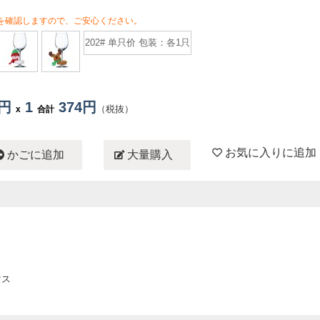
を確認しますので、ご安心ください。
202# 单只价 包装：各1只
4円
1
374円
（税抜）
x
合計
お気に入りに追加
かごに追加
大量購入
マス