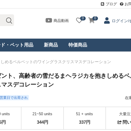
ブログ
お
0
0
商品動画
ログイン/
ード・ペット用品
新商品
特価商品
きしめるベルベットのワイングラスクリスマスデコレーション
ゼント、高齢者の雪だるまヘラジカを抱きしめるベ
スマスデコレーション
- 3営業日で出荷され
在
 units
21~50 units
51 + units
大量注
55円
344円
337円
問