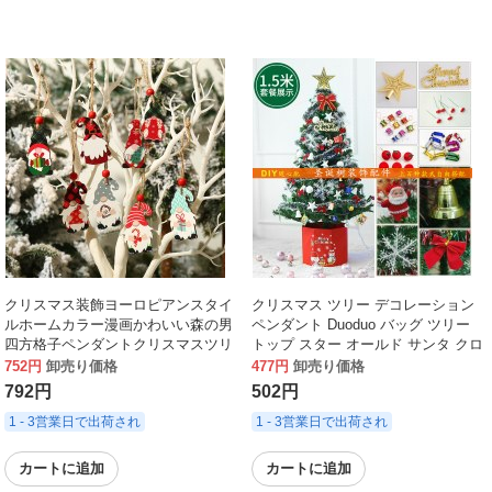
クリスマス装飾ヨーロピアンスタイ
クリスマス ツリー デコレーション
ルホームカラー漫画かわいい森の男
ペンダント Duoduo バッグ ツリー
四方格子ペンダントクリスマスツリ
トップ スター オールド サンタ クロ
ー小さなペンダント
ース スノーフレーク ランタン クリ
752円
卸売り価格
477円
卸売り価格
スマス ボール レター リボン
792円
502円
1 - 3営業日で出荷され
1 - 3営業日で出荷され
カートに追加
カートに追加