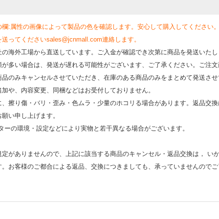
の欄:属性の画像によって製品の色を確認します。安心して購入してください
くださいsales@jcnmall.com連絡します。
社の海外工場から直送しています。ご入金が確認でき次第に商品を発送いたし
類が多い場合は、発送が遅れる可能性がございます、ご了承ください。ご注文
商品のみキャンセルさせていただき、在庫のある商品のみをまとめて発送させ
追加や、内容変更、同梱などはお受付しておりません。
時に、擦り傷・バリ・歪み・色ムラ・少量のホコリる場合があります。返品交換
お願い申し上げます。
モニターの環境・設定などにより実物と若⼲異なる場合がございます。
規定がありませんので、上記に該当する商品のキャンセル・返品交換は， い
す。お客様のご都合による返品、交換につきましても、承っていませんのでご