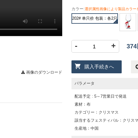
カラー:
選択属性画像により製品カラー
202# 单只价 包装：各2只
-
+
37
購入手続きへ
画像のダウンロード
パラメータ
配送予定 : 5～7営業日で発送
素材：布
カテゴリー：クリスマス
該当するフェスティバル：クリス
生産地：中国