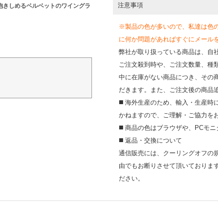
注意事項
抱きしめるベルベットのワイングラ
※製品の色が多いので、私達は色
に何か問題があればすぐにメールを送って
弊社が取り扱っている商品は、自
ご注文殺到時や、ご注文数量、種
中に在庫がない商品につき、その
だきます。また、ご注文後の商品
◼️ 海外⽣産のため、輸⼊・⽣産
かねますので、ご理解・ご協⼒を
◼️ 商品の⾊はブラウザや、PC
◼️ 返品・交換について
通信販売には、クーリングオフの
由でもお断りさせて頂いておりま
ださい。