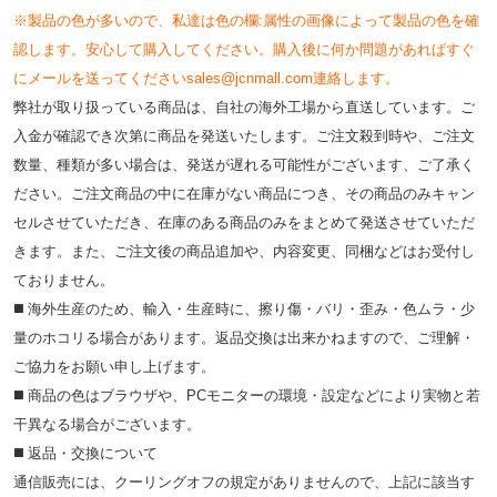
※製品の色が多いので、私達は色の欄:属性の画像によって製品の色を確
認します。安心して購入してください。購入後に何か問題があればすぐ
にメールを送ってくださいsales@jcnmall.com連絡します。
弊社が取り扱っている商品は、自社の海外工場から直送しています。ご
入金が確認でき次第に商品を発送いたします。ご注文殺到時や、ご注文
数量、種類が多い場合は、発送が遅れる可能性がございます、ご了承く
ださい。ご注文商品の中に在庫がない商品につき、その商品のみキャン
セルさせていただき、在庫のある商品のみをまとめて発送させていただ
きます。また、ご注文後の商品追加や、内容変更、同梱などはお受付し
ておりません。
◼️ 海外⽣産のため、輸⼊・⽣産時に、擦り傷・バリ・歪み・色ムラ・少
量のホコリる場合があります。返品交換は出来かねますので、ご理解・
ご協⼒をお願い申し上げます。
◼️ 商品の⾊はブラウザや、PCモニターの環境・設定などにより実物と若
⼲異なる場合がございます。
◼️ 返品・交換について
通信販売には、クーリングオフの規定がありませんので、上記に該当す