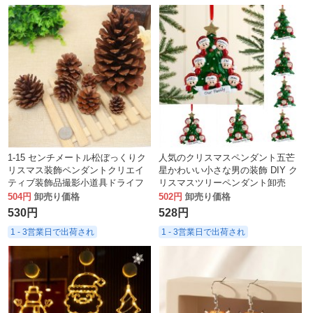
1-15 センチメートル松ぼっくりク
人気のクリスマスペンダント五芒
リスマス装飾ペンダントクリエイ
星かわいい小さな男の装飾 DIY ク
ティブ装飾品撮影小道具ドライフ
リスマスツリーペンダント卸売
ラワー松ぼっくり手作り DIY 材料
504円
卸売り価格
502円
卸売り価格
530円
528円
1 - 3営業日で出荷され
1 - 3営業日で出荷され