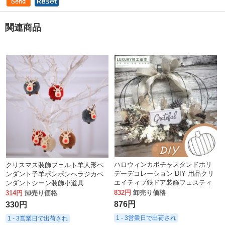
関連商品
ハロウィンカボチャスタンドホリ
クリスマス装飾フェルト羊人形ペ
デーデコレーション DIY 用品クリ
ンダント子羊ポンポンヘラジカペ
エイティブ鉄ドア装飾フェスティ
ンダントシーン装飾小道具
バル手作りの装飾品
832円
卸売り価格
314円
卸売り価格
876円
330円
1 - 3営業日で出荷され
1 - 3営業日で出荷され