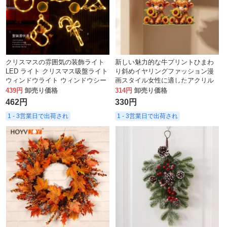
クリスマスの雰囲気の装飾ライト
新しい魅力的な牛プリントひまわ
LED ライト クリスマス吸盤ライト
り斜めイヤリングファッション漫
ウィンドウライト ウィンドウシー
画スタイル女性に適したアクリル
ンのレイアウト
装飾
439円
卸売り価格
314円
卸売り価格
462円
330円
1 - 3営業日で出荷され
1 - 3営業日で出荷され