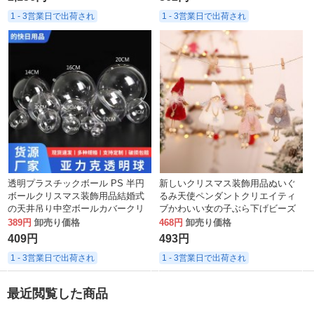
1 - 3営業日で出荷され
1 - 3営業日で出荷され
透明プラスチックボール PS 半円
新しいクリスマス装飾用品ぬいぐ
ボールクリスマス装飾用品結婚式
るみ天使ペンダントクリエイティ
の天井吊り中空ボールカバークリ
ブかわいい女の子ぶら下げビーズ
スマスボール
人形子供のギフト
389円
卸売り価格
468円
卸売り価格
409円
493円
1 - 3営業日で出荷され
1 - 3営業日で出荷され
最近閲覧した商品