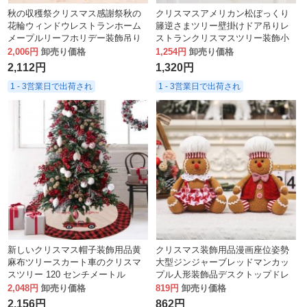
秋の収穫祭クリスマス感謝祭秋の
クリスマスアメリカン松ぼっくり
花輪ウィンドウレストランホーム
籐逆さまツリー壁掛けドア吊りレ
メープルリーフホリデー装飾吊り
ストランクリスマスツリー装飾小
下げ
道具ガーランド装飾
2,006円
卸売り価格
1,254円
卸売り価格
2,112円
1,320円
1 - 3営業日で出荷され
1 - 3営業日で出荷され
新しいクリスマス帽子装飾用品黄
クリスマス装飾用品漫画座位姿勢
麻布ツリースカート車のクリスマ
大型ジンジャーブレッドマンカッ
スツリー 120 センチメートル
プル人形装飾品デスクトップドレ
ス小道具卸売
2,048円
卸売り価格
819円
卸売り価格
2,156円
862円