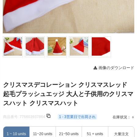
画像のダウンロード
クリスマスデコレーション クリスマスレッド
起毛プラッシュエッジ 大人と子供用のクリスマ
スハット クリスマスハット
商品番号:
776603937864
1 - 3営業日で出荷され
在庫状況： ○
1 ~ 10 units
11~20 units
21~50 units
51 + units
大量注文