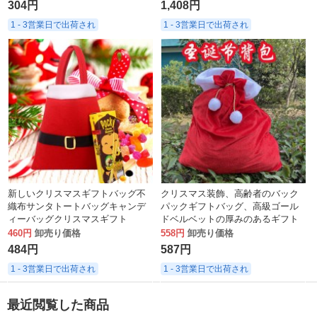
304円
1,408円
1 - 3営業日で出荷され
1 - 3営業日で出荷され
新しいクリスマスギフトバッグ不
クリスマス装飾、高齢者のバック
織布サンタトートバッグキャンデ
パックギフトバッグ、高級ゴール
ィーバッグクリスマスギフト
ドベルベットの厚みのあるギフト
バッグ、大きな巾着キャンディバ
460円
卸売り価格
558円
卸売り価格
ッグ
484円
587円
1 - 3営業日で出荷され
1 - 3営業日で出荷され
最近閲覧した商品