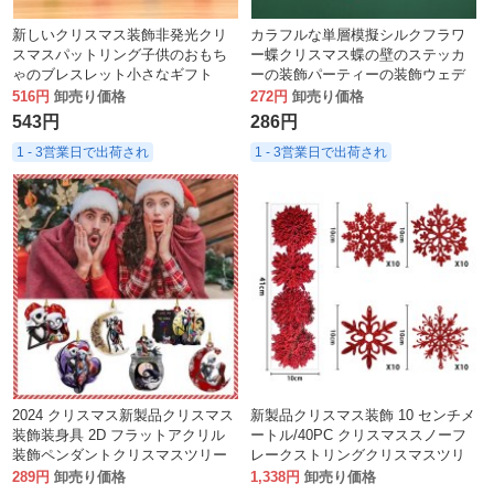
新しいクリスマス装飾非発光クリ
カラフルな単層模擬シルクフラワ
スマスパットリング子供のおもち
ー蝶クリスマス蝶の壁のステッカ
ゃのブレスレット小さなギフト
ーの装飾パーティーの装飾ウェデ
ィングアレンジメントアクセサリ
516円
卸売り価格
272円
卸売り価格
ー
543円
286円
1 - 3営業日で出荷され
1 - 3営業日で出荷され
2024 クリスマス新製品クリスマス
新製品クリスマス装飾 10 センチメ
装飾装身具 2D フラットアクリル
ートル/40PC クリスマススノーフ
装飾ペンダントクリスマスツリー
レークストリングクリスマスツリ
装飾
ーペンダント
289円
卸売り価格
1,338円
卸売り価格