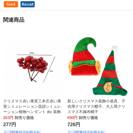
関連商品
クリスマス赤い果実三本爪赤い果
新しいクリスマス装飾小道具、子
実シミュレーション花頭シミュレ
供用クリスマス帽子、大人用クリ
ーション植物ペンダント diy 装飾
スマス不織布帽子
イースターリースアクセサリー
263円
卸売り価格
690円
卸売り価格
277円
726円
1 - 3営業日で出荷され
1 - 3営業日で出荷され