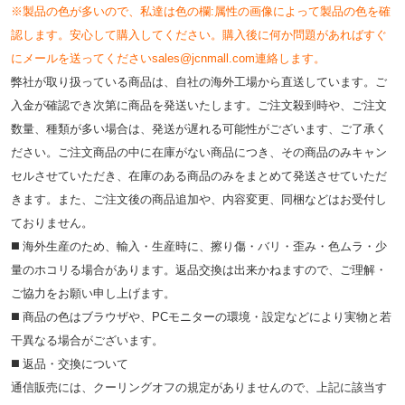
※製品の色が多いので、私達は色の欄:属性の画像によって製品の色を確
認します。安心して購入してください。購入後に何か問題があればすぐ
にメールを送ってくださいsales@jcnmall.com連絡します。
弊社が取り扱っている商品は、自社の海外工場から直送しています。ご
入金が確認でき次第に商品を発送いたします。ご注文殺到時や、ご注文
数量、種類が多い場合は、発送が遅れる可能性がございます、ご了承く
ださい。ご注文商品の中に在庫がない商品につき、その商品のみキャン
セルさせていただき、在庫のある商品のみをまとめて発送させていただ
きます。また、ご注文後の商品追加や、内容変更、同梱などはお受付し
ておりません。
◼️ 海外⽣産のため、輸⼊・⽣産時に、擦り傷・バリ・歪み・色ムラ・少
量のホコリる場合があります。返品交換は出来かねますので、ご理解・
ご協⼒をお願い申し上げます。
◼️ 商品の⾊はブラウザや、PCモニターの環境・設定などにより実物と若
⼲異なる場合がございます。
◼️ 返品・交換について
通信販売には、クーリングオフの規定がありませんので、上記に該当す