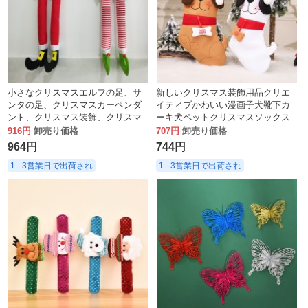
小さなクリスマスエルフの足、サ
新しいクリスマス装飾用品クリエ
ンタの足、クリスマスカーペンダ
イティブかわいい漫画子犬靴下カ
ント、クリスマス装飾、クリスマ
ーキ犬ペットクリスマスソックス
ス日用品
916円
卸売り価格
707円
卸売り価格
964円
744円
1 - 3営業日で出荷され
1 - 3営業日で出荷され