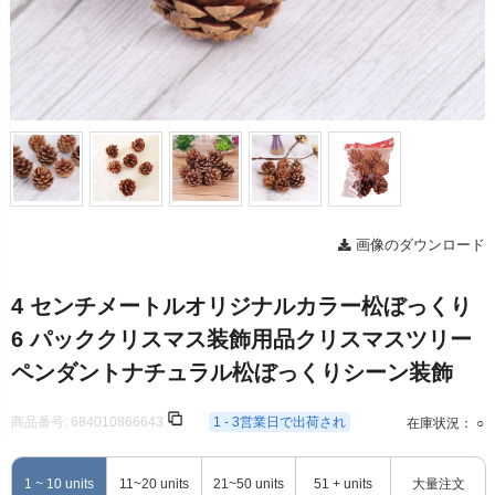
画像のダウンロード
4 センチメートルオリジナルカラー松ぼっくり
6 パッククリスマス装飾用品クリスマスツリー
ペンダントナチュラル松ぼっくりシーン装飾
商品番号:
684010866643
1 - 3営業日で出荷され
在庫状況： ○
1 ~ 10 units
11~20 units
21~50 units
51 + units
大量注文