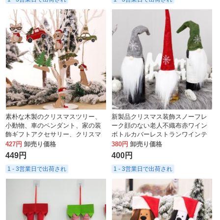
素朴な木製のクリスマスツリー、
新製品クリスマス装飾スノーフレ
小動物、車のペンダント、家の装
ーク顔のない老人不織布赤ワイン
飾ギフトアクセサリー、クリスマ
ボトルカバーレストランワインテ
スペンダント、彫刻された木材チ
ーブル装飾
427円
卸売り価格
380円
卸売り価格
ップ。
449円
400円
1 - 3営業日で出荷され
1 - 3営業日で出荷され