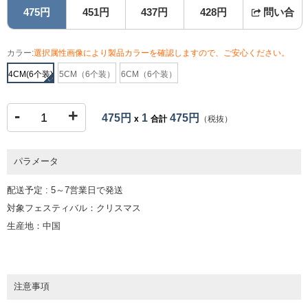
475円
451円
437円
428円
問い合
カラー:
選択属性画像により製品カラーを確認しますので、ご安心ください。
4CM(6个装)
5CM（6个装）
6CM（6个装）
-
+
475円
1
475円
x
合計
（税抜）
パラメータ
配送予定 : 5～7営業日で発送
対象フェスティバル：クリスマス
生産地：中国
注意事項