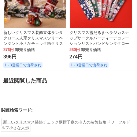
新しいクリスマス装飾立体サンタ
クリスマス雪だるまヘラジカスナ
クロース人形クリスマスツリーペ
ップサークルパーティーデコレー
ンダント小さなチェック柄クリス
ションリストバンドサンタクロー
マスストッキング
スギフト新しくて珍しい子供用ス
376円
卸売り価格
260円
卸売り価格
ナップサークル
396円
274円
1 - 3営業日で出荷され
1 - 3営業日で出荷され
最近閲覧した商品
関連検索ワード:
新しいクリスマス装飾チェック柄帽子森の老人の装飾枝角ドワーフルド
ルフ小さな人形