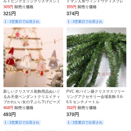
ルドピンクエッジクリスマスシミ
ドマン人形ウィンドウディスプレ
ュレーションフラワーヘッドガー
イクリスマス装飾
305円
卸売り価格
355円
卸売り価格
ランド籐装飾花
321円
374円
1 - 3営業日で出荷され
1 - 3営業日で出荷され
新しいクリスマス装飾用品ぬいぐ
PVC 布パイン籐クリスマスツリー
るみ天使ペンダントクリエイティ
リングアクセサリー会場装飾 0.6-
ブかわいい女の子ぶら下げビーズ
6.5 センチメートル
人形子供のギフト
468円
卸売り価格
352円
卸売り価格
493円
370円
1 - 3営業日で出荷され
1 - 3営業日で出荷され