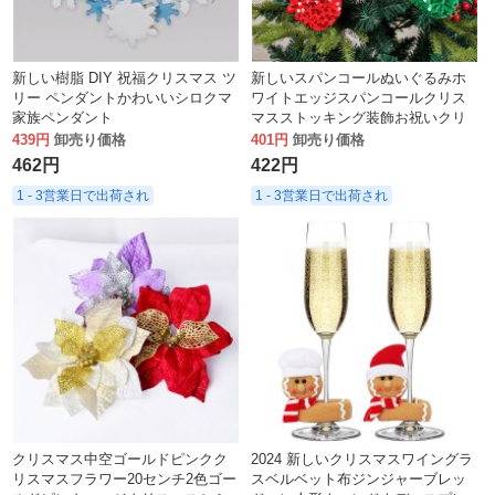
新しい樹脂 DIY 祝福クリスマス ツ
新しいスパンコールぬいぐるみホ
リー ペンダントかわいいシロクマ
ワイトエッジスパンコールクリス
家族ペンダント
マスストッキング装飾お祝いクリ
スマスツリーキャンディーバッグ
439円
卸売り価格
401円
卸売り価格
ペンダントクリスマスギフトバッ
462円
422円
グ
1 - 3営業日で出荷され
1 - 3営業日で出荷され
クリスマス中空ゴールドピンクク
2024 新しいクリスマスワイングラ
リスマスフラワー20センチ2色ゴー
スベルベット布ジンジャーブレッ