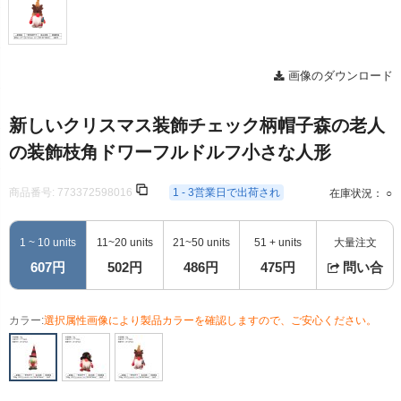
画像のダウンロード
新しいクリスマス装飾チェック柄帽子森の老人
の装飾枝角ドワーフルドルフ小さな人形
商品番号:
773372598016
1 - 3営業日で出荷され
在庫状況： ○
1 ~ 10 units
11~20 units
21~50 units
51 + units
大量注文
607円
502円
486円
475円
問い合
カラー:
選択属性画像により製品カラーを確認しますので、ご安心ください。