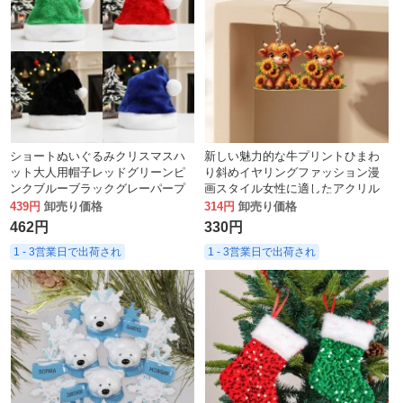
ショートぬいぐるみクリスマスハ
新しい魅力的な牛プリントひまわ
ット大人用帽子レッドグリーンピ
り斜めイヤリングファッション漫
ンクブルーブラックグレーパープ
画スタイル女性に適したアクリル
ル刺繍
装飾
439円
卸売り価格
314円
卸売り価格
462円
330円
1 - 3営業日で出荷され
1 - 3営業日で出荷され