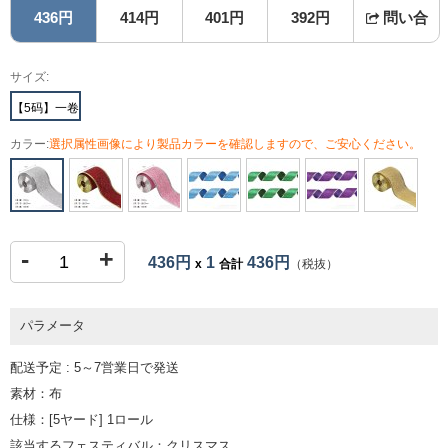
436円
414円
401円
392円
問い合
サイズ:
【5码】一卷
カラー:
選択属性画像により製品カラーを確認しますので、ご安心ください。
-
+
436円
1
436円
x
合計
（税抜）
パラメータ
配送予定 : 5～7営業日で発送
素材：布
仕様：[5ヤード] 1ロール
該当するフェスティバル：クリスマス