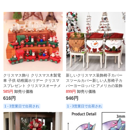
クリスマス飾り クリスマス木製電
新しいクリスマス装飾椅子カバー
車 子供 幼稚園ホリデー クリスマ
スツールカバー新しい人形椅子カ
スプレゼント クリスマスオーナメ
バーヨーロッパとアメリカの装飾
ント ギフト
装飾品家庭用家具
585円
卸売り価格
899円
卸売り価格
616円
946円
1 - 3営業日で出荷され
1 - 3営業日で出荷され