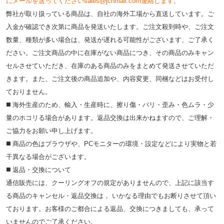
にメールを送ってくださいsales@jcnmall.com連絡します。
弊社が取り扱っている商品は、自社の海外工場から直送しています。ご
入金が確認でき次第に商品を発送いたします。ご注文殺到時や、ご注文
数量、種類が多い場合は、発送が遅れる可能性がございます、ご了承く
ださい。ご注文商品の中に在庫がない商品につき、その商品のみキャン
セルさせていただき、在庫のある商品のみをまとめて発送させていただ
きます。また、ご注文後の商品追加や、内容変更、同梱などはお受付し
ておりません。
◼️ 海外⽣産のため、輸⼊・⽣産時に、擦り傷・バリ・歪み・色ムラ・少
量のホコリる場合があります。返品交換は出来かねますので、ご理解・
ご協⼒をお願い申し上げます。
◼️ 商品の⾊はブラウザや、PCモニターの環境・設定などにより実物と若
⼲異なる場合がございます。
◼️ 返品・交換について
通信販売には、クーリングオフの規定がありませんので、上記に該当す
る商品のキャンセル・返品交換は， いかなる理由でもお断りさせて頂い
ております。お客様のご都合による返品、交換につきましても、承って
いませんのでご了承ください。