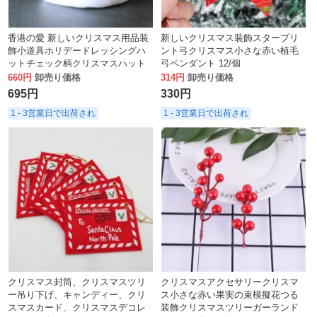
香港の愛 新しいクリスマス用品装
新しいクリスマス装飾スタープリ
飾小道具ホリデードレッシングハ
ント弓クリスマス小さな赤い植毛
ットチェック柄クリスマスハット
弓ペンダント 12/個
660円
卸売り価格
314円
卸売り価格
695円
330円
1 - 3営業日で出荷され
1 - 3営業日で出荷され
クリスマス封筒、クリスマスツリ
クリスマスアクセサリークリスマ
ー吊り下げ、キャンディー、クリ
ス小さな赤い果実の束模擬花つる
スマスカード、クリスマスデコレ
装飾クリスマスツリーガーランド