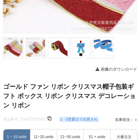
画像のダウンロード
ゴールド ファン リボン クリスマス帽子包装ギ
フト ボックス リボン クリスマス デコレーショ
ン リボン
商品番号:
754377052932
1 - 3営業日で出荷され
在庫状況： ○
1 ~ 10 units
11~20 units
21~50 units
51 + units
大量注文