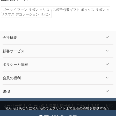
ゴールド ファン リボン クリスマス帽子包装ギフト ボックス リボン ク
リスマス デコレーション リボン
会社概要
顧客サービス
ポリシーと情報
会員の福利
SNS
スーパーデリバリーは個人情報を暗号化して送信するSSLに対応
私たちはあなたに私たちのウェブサイト上で最高の経験を提供するた
しています。
めにクッキーを使用しています。
クッキー設定
全員を受け入れ
©2024 Jcnmall.com All Rights Reserved.