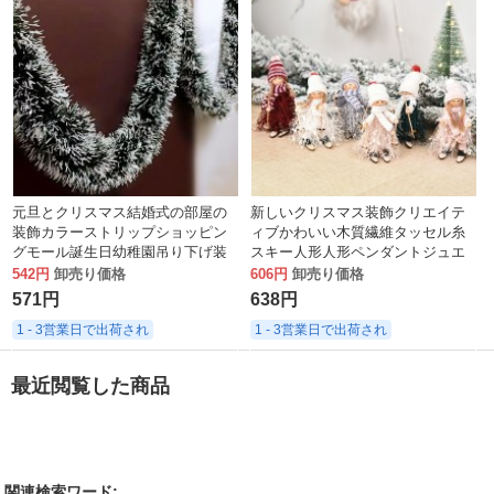
元旦とクリスマス結婚式の部屋の
新しいクリスマス装飾クリエイテ
装飾カラーストリップショッピン
ィブかわいい木質繊維タッセル糸
グモール誕生日幼稚園吊り下げ装
スキー人形人形ペンダントジュエ
飾カラーリボンラテアートカラー
リー
542円
卸売り価格
606円
卸売り価格
ストリップ
571円
638円
1 - 3営業日で出荷され
1 - 3営業日で出荷され
最近閲覧した商品
関連検索ワード: