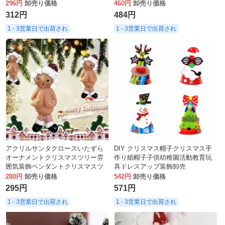
ーション、クリスマス用品を入れ
アクセサリー 7 ヘッド 14 ヘッド
296円
卸売り価格
460円
卸売り価格
ることができます。
312円
484円
1 - 3営業日で出荷され
1 - 3営業日で出荷され
アクリルサンタクロースいたずら
DIY クリスマス帽子クリスマス手
オーナメントクリスマスツリー雰
作り紙帽子子供幼稚園活動教育玩
囲気装飾ペンダントクリスマスツ
具ドレスアップ装飾卸売
リーペンダント装飾配置
280円
卸売り価格
542円
卸売り価格
295円
571円
1 - 3営業日で出荷され
1 - 3営業日で出荷され