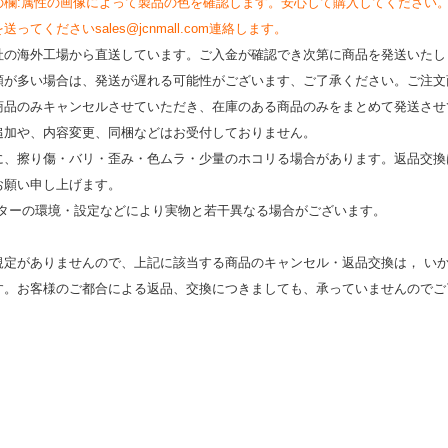
の欄:属性の画像によって製品の色を確認します。安心して購入してください
くださいsales@jcnmall.com連絡します。
社の海外工場から直送しています。ご入金が確認でき次第に商品を発送いたし
類が多い場合は、発送が遅れる可能性がございます、ご了承ください。ご注文
商品のみキャンセルさせていただき、在庫のある商品のみをまとめて発送させ
追加や、内容変更、同梱などはお受付しておりません。
時に、擦り傷・バリ・歪み・色ムラ・少量のホコリる場合があります。返品交換
お願い申し上げます。
モニターの環境・設定などにより実物と若⼲異なる場合がございます。
規定がありませんので、上記に該当する商品のキャンセル・返品交換は， い
す。お客様のご都合による返品、交換につきましても、承っていませんのでご