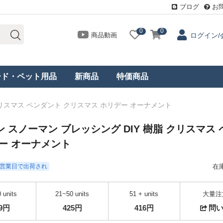
ブログ
お
0
0
商品動画
ログイン/
ード・ペット用品
新商品
特価商品
クリスマス ペンダント クリスマス ホリデー オーナメント
 スノーマン ブレッシング DIY 樹脂 クリスマス 
ー オーナメント
- 3営業日で出荷され
在
 units
21~50 units
51 + units
大量注
39円
425円
416円
問