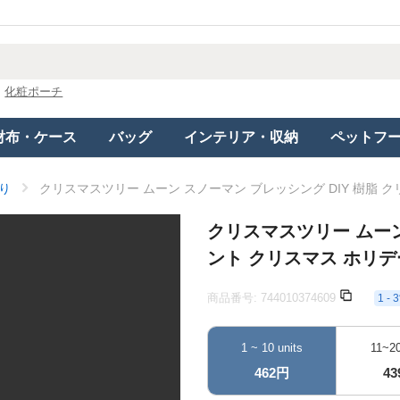
化粧ポーチ
財布・ケース
バッグ
インテリア・収納
ペットフ
り
クリスマスツリー ムーン スノーマン ブレッシング DIY 樹脂 
クリスマスツリー ムーン
ント クリスマス ホリデ
商品番号:
744010374609
1 
1 ~ 10 units
11~20
462円
4