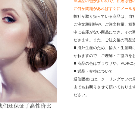
※製品の色が多いので、私達は色
に何か問題があればすぐにメールを送って
弊社が取り扱っている商品は、自
ご注文殺到時や、ご注文数量、種
中に在庫がない商品につき、その
だきます。また、ご注文後の商品
◼️ 海外⽣産のため、輸⼊・⽣産
かねますので、ご理解・ご協⼒を
◼️ 商品の⾊はブラウザや、PC
◼️ 返品・交換について
通信販売には、クーリングオフの
由でもお断りさせて頂いておりま
ださい。