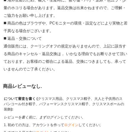
◼️ 海外⽣産のため、輸⼊・⽣産時に、擦り傷・バリ・歪み・色ムラ・少
量のホコリる場合があります。返品交換は出来かねますので、ご理解・
ご協⼒をお願い申し上げます。
◼️ 商品の⾊はブラウザや、PCモニターの環境・設定などにより実物と若
⼲異なる場合がございます。
◼️ 返品・交換について
通信販売には、クーリングオフの規定がありませんので、上記に該当す
る商品のキャンセル・返品交換は， いかなる理由でもお断りさせて頂い
ております。お客様のご都合による返品、交換につきましても、承って
いませんのでご了承ください。
商品レビューなし.
について審査を書く (
クリスマス用品、クリスマス帽子、大人と子供用のス
パンコール付き帽子、パフォーマンスクリスマス帽子、クリスマスボールの
装飾
):
レビューを書く前に、まずログインしてください。
1. 初めての方は、アカウントを作って
ログイン
してください;