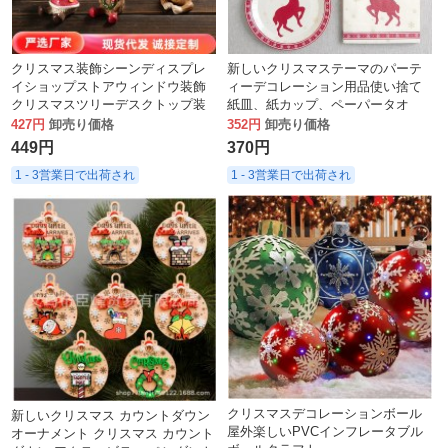
クリスマス装飾シーンディスプレ
新しいクリスマステーマのパーテ
イショップストアウィンドウ装飾
ィーデコレーション用品使い捨て
クリスマスツリーデスクトップ装
紙皿、紙カップ、ペーパータオ
飾小道具
ル、エルクディナープレート、食
427円
卸売り価格
352円
卸売り価格
器セット
449円
370円
1 - 3営業日で出荷され
1 - 3営業日で出荷され
クリスマスデコレーションボール
新しいクリスマス カウントダウン
屋外楽しいPVCインフレータブル
オーナメント クリスマス カウント