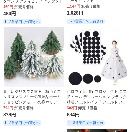
ボールクラフト
ダウン アクティビティ ペンダント
1,547円
卸売り価格
デコレーション
460円
卸売り価格
1,628円
484円
1 - 3営業日で出荷され
1 - 3営業日で出荷され
新しいクリスマス雪 PE 植毛ミニ
ハロウィン DIY プロジェクト コス
クリスマスツリーの装飾品ホーム
チューム デコレーション ブラック
ショッピングモールの窓ホリデー
粘着フェルトパッド フェルト ステ
シーンの装飾
ッカー クラフト
794円
卸売り価格
602円
卸売り価格
836円
634円
1 - 3営業日で出荷され
1 - 3営業日で出荷され