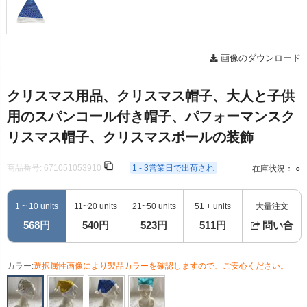
画像のダウンロード
クリスマス用品、クリスマス帽子、大人と子供
用のスパンコール付き帽子、パフォーマンスク
リスマス帽子、クリスマスボールの装飾
商品番号:
671051053910
1 - 3営業日で出荷され
在庫状況： ○
1 ~ 10 units
11~20 units
21~50 units
51 + units
大量注文
568円
540円
523円
511円
問い合
カラー:
選択属性画像により製品カラーを確認しますので、ご安心ください。