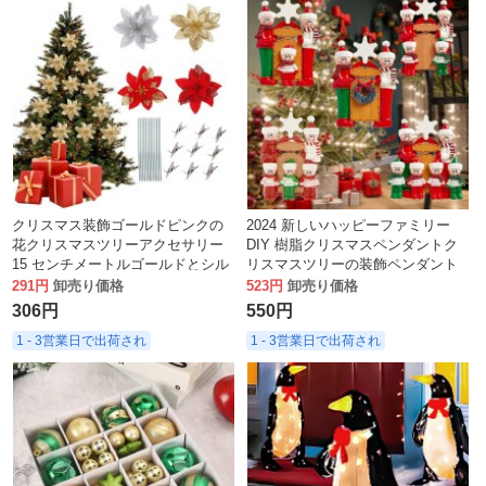
クリスマス装飾ゴールドピンクの
2024 新しいハッピーファミリー
花クリスマスツリーアクセサリー
DIY 樹脂クリスマスペンダントク
15 センチメートルゴールドとシル
リスマスツリーの装飾ペンダント
バー赤中空クリスマスフラワー
291円
卸売り価格
523円
卸売り価格
306円
550円
1 - 3営業日で出荷され
1 - 3営業日で出荷され