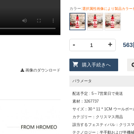
カラー:
選択属性画像により製品カラー
-
+
56
購入手続きへ
画像のダウンロード
パラメータ
配送予定 : 5～7営業日で発送
素材：3267737
サイズ：30 * 11 * 1CM ウール
カテゴリー：クリスマス用品
該当するフェスティバル：クリス
テクノロジー：半手動および半機