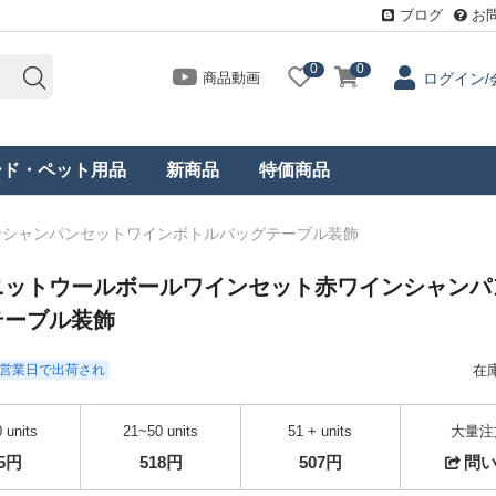
ブログ
お
0
0
商品動画
ログイン/
ード・ペット用品
新商品
特価商品
ンシャンパンセットワインボトルバッグテーブル装飾
ニットウールボールワインセット赤ワインシャンパ
テーブル装飾
- 3営業日で出荷され
在
 units
21~50 units
51 + units
大量注
35円
518円
507円
問