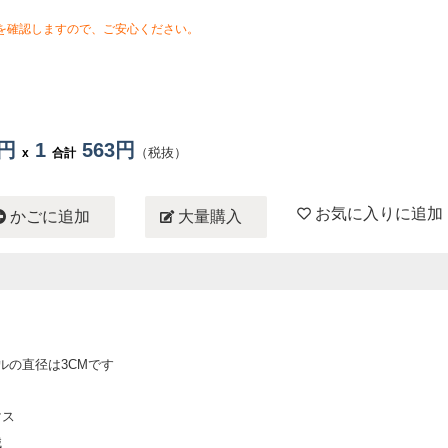
を確認しますので、ご安心ください。
3円
1
563円
（税抜）
x
合計
お気に入りに追加
かごに追加
大量購入
ボールの直径は3CMです
マス
械