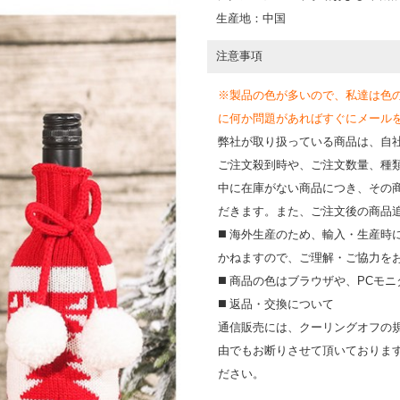
生産地：中国
注意事項
※製品の色が多いので、私達は色
に何か問題があればすぐにメールを送って
弊社が取り扱っている商品は、自
ご注文殺到時や、ご注文数量、種
中に在庫がない商品につき、その
だきます。また、ご注文後の商品
◼️ 海外⽣産のため、輸⼊・⽣産
かねますので、ご理解・ご協⼒を
◼️ 商品の⾊はブラウザや、PC
◼️ 返品・交換について
通信販売には、クーリングオフの
由でもお断りさせて頂いておりま
ださい。