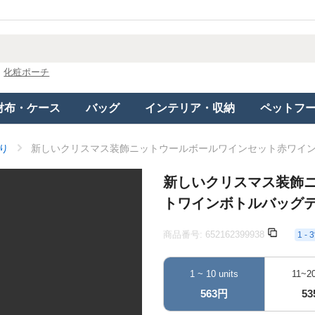
化粧ポーチ
財布・ケース
バッグ
インテリア・収納
ペットフ
り
新しいクリスマス装飾ニットウールボールワインセット赤ワイ
新しいクリスマス装飾
トワインボトルバッグ
商品番号:
652162399938
1 
1 ~ 10 units
11~20
563円
5