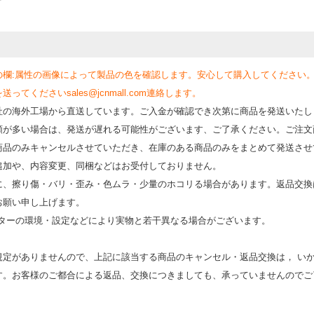
の欄:属性の画像によって製品の色を確認します。安心して購入してください
くださいsales@jcnmall.com連絡します。
社の海外工場から直送しています。ご入金が確認でき次第に商品を発送いたし
類が多い場合は、発送が遅れる可能性がございます、ご了承ください。ご注文
商品のみキャンセルさせていただき、在庫のある商品のみをまとめて発送させ
追加や、内容変更、同梱などはお受付しておりません。
時に、擦り傷・バリ・歪み・色ムラ・少量のホコリる場合があります。返品交換
お願い申し上げます。
モニターの環境・設定などにより実物と若⼲異なる場合がございます。
規定がありませんので、上記に該当する商品のキャンセル・返品交換は， い
す。お客様のご都合による返品、交換につきましても、承っていませんのでご