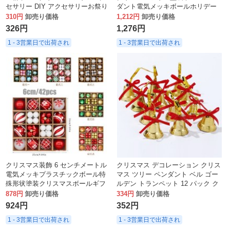
セサリー DIY アクセサリーお祭り
ダント電気メッキボールホリデー
雰囲気用品クリスマスフルーツ串
デコレーションボールミックスギ
310円
卸売り価格
1,212円
卸売り価格
フトボックス
326円
1,276円
1 - 3営業日で出荷され
1 - 3営業日で出荷され
クリスマス装飾 6 センチメートル
クリスマス デコレーション クリス
電気メッキプラスチックボール特
マス ツリー ペンダント ベル ゴー
殊形状塗装クリスマスボールギフ
ルデン トランペット 12 パック ク
トクリスマスツリーペンダント
リスマス用品 デコレーション クリ
878円
卸売り価格
334円
卸売り価格
スマス ツリー
924円
352円
1 - 3営業日で出荷され
1 - 3営業日で出荷され