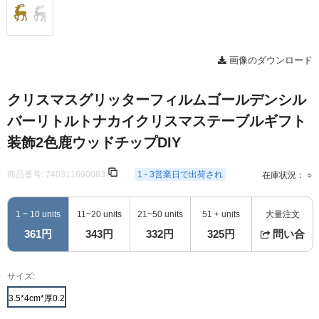
画像のダウンロード
クリスマスグリッターフィルムゴールデンシル
バーリトルトナカイクリスマステーブルギフト
装飾2色鹿ウッドチップDIY
商品番号:
740311690083
1 - 3営業日で出荷され
在庫状況： ○
1 ~ 10 units
11~20 units
21~50 units
51 + units
大量注文
361円
343円
332円
325円
問い合
サイズ:
3.5*4cm*厚0.2