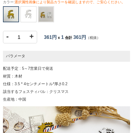
カラー:
選択属性画像により製品カラーを確認しますので、ご安心ください。
-
+
361円
1
361円
x
合計
（税抜）
パラメータ
配送予定 : 5～7営業日で発送
材質：木材
仕様：3.5 * 4センチメートル*厚さ0.2
該当するフェスティバル：クリスマス
生産地：中国