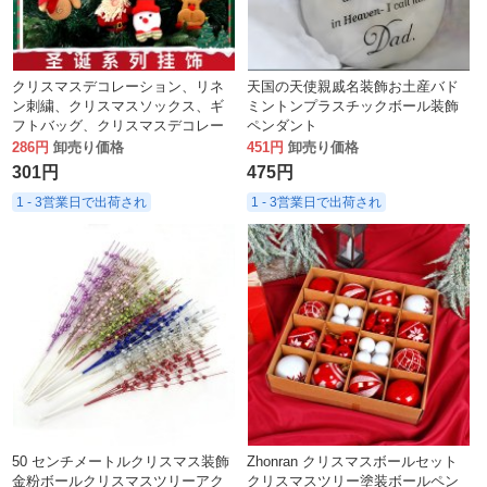
クリスマスデコレーション、リネ
天国の天使親戚名装飾お土産バド
ン刺繍、クリスマスソックス、ギ
ミントンプラスチックボール装飾
フトバッグ、クリスマスデコレー
ペンダント
ションペンダント
286円
卸売り価格
451円
卸売り価格
301円
475円
1 - 3営業日で出荷され
1 - 3営業日で出荷され
50 センチメートルクリスマス装飾
Zhonran クリスマスボールセット
金粉ボールクリスマスツリーアク
クリスマスツリー塗装ボールペン