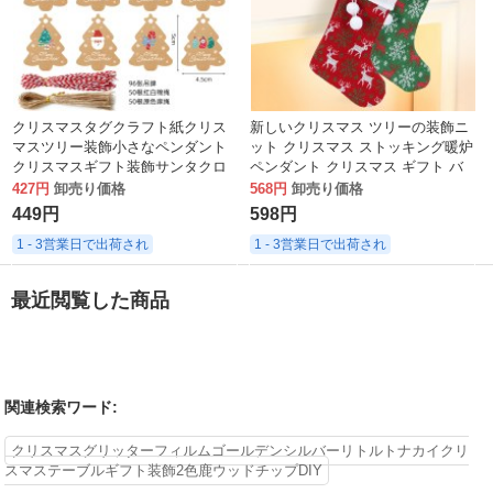
クリスマスタグクラフト紙クリス
新しいクリスマス ツリーの装飾ニ
マスツリー装飾小さなペンダント
ット クリスマス ストッキング暖炉
クリスマスギフト装飾サンタクロ
ペンダント クリスマス ギフト バ
ース
ッグ 539
427円
卸売り価格
568円
卸売り価格
449円
598円
1 - 3営業日で出荷され
1 - 3営業日で出荷され
最近閲覧した商品
関連検索ワード:
クリスマスグリッターフィルムゴールデンシルバーリトルトナカイクリ
スマステーブルギフト装飾2色鹿ウッドチップDIY