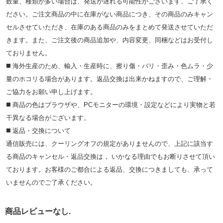
数量、種類が多い場合は、発送が遅れる可能性がございます、ご了承く
ださい。ご注文商品の中に在庫がない商品につき、その商品のみキャン
セルさせていただき、在庫のある商品のみをまとめて発送させていただ
きます。また、ご注文後の商品追加や、内容変更、同梱などはお受付し
ておりません。
◼️ 海外⽣産のため、輸⼊・⽣産時に、擦り傷・バリ・歪み・色ムラ・少
量のホコリる場合があります。返品交換は出来かねますので、ご理解・
ご協⼒をお願い申し上げます。
◼️ 商品の⾊はブラウザや、PCモニターの環境・設定などにより実物と若
⼲異なる場合がございます。
◼️ 返品・交換について
通信販売には、クーリングオフの規定がありませんので、上記に該当す
る商品のキャンセル・返品交換は， いかなる理由でもお断りさせて頂い
ております。お客様のご都合による返品、交換につきましても、承って
いませんのでご了承ください。
商品レビューなし.