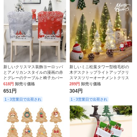
新しいクリスマス装飾ヨーロッパ
新しいミニ松葉タワー型植毛杉の
とアメリカンスタイルの漫画の赤
木デスクトップライトアップクリ
とグレーのテーブルと椅子カバー
スマスツリーオーナメントクリス
クリエイティブプリントクリスマ
マスデコレーション
618円
卸売り価格
289円
卸売り価格
ス椅子カバー
651円
304円
1 - 3営業日で出荷され
1 - 3営業日で出荷され