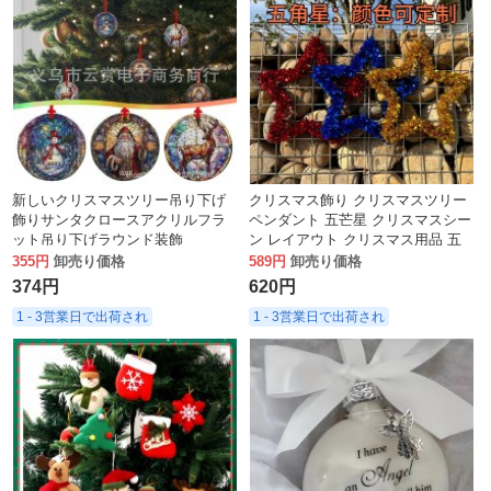
新しいクリスマスツリー吊り下げ
クリスマス飾り クリスマスツリー
飾りサンタクロースアクリルフラ
ペンダント 五芒星 クリスマスシー
ット吊り下げラウンド装飾
ン レイアウト クリスマス用品 五
芒星
355円
卸売り価格
589円
卸売り価格
374円
620円
1 - 3営業日で出荷され
1 - 3営業日で出荷され