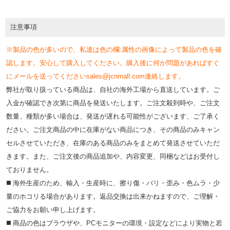
注意事項
※製品の色が多いので、私達は色の欄:属性の画像によって製品の色を確
認します。安心して購入してください。購入後に何か問題があればすぐ
にメールを送ってくださいsales@jcnmall.com連絡します。
弊社が取り扱っている商品は、自社の海外工場から直送しています。ご
入金が確認でき次第に商品を発送いたします。ご注文殺到時や、ご注文
数量、種類が多い場合は、発送が遅れる可能性がございます、ご了承く
ださい。ご注文商品の中に在庫がない商品につき、その商品のみキャン
セルさせていただき、在庫のある商品のみをまとめて発送させていただ
きます。また、ご注文後の商品追加や、内容変更、同梱などはお受付し
ておりません。
◼️ 海外⽣産のため、輸⼊・⽣産時に、擦り傷・バリ・歪み・色ムラ・少
量のホコリる場合があります。返品交換は出来かねますので、ご理解・
ご協⼒をお願い申し上げます。
◼️ 商品の⾊はブラウザや、PCモニターの環境・設定などにより実物と若