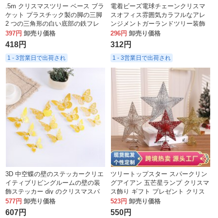
.5m クリスマスツリー ベース ブラ
電着ビーズ電球チェーンクリスマ
ケット プラスチック製の脚の三脚
スオフィス雰囲気カラフルなアレ
2 つの三角形の白い底部の鉄フレ
ンジメントガーランドツリー装飾
ーム。
照明アクセサリー
397円
卸売り価格
296円
卸売り価格
418円
312円
1 - 3営業日で出荷され
1 - 3営業日で出荷され
3D 中空蝶の壁のステッカークリエ
ツリートップスター スパークリン
イティブリビングルームの壁の装
グアイアン 五芒星ランプ クリスマ
飾ステッカー diy のクリスマスパ
ス飾り ギフト プレゼント クリス
ーティーの装飾小道具
マスツリー飾り ペンダント ペンダ
577円
卸売り価格
523円
卸売り価格
ント
607円
550円