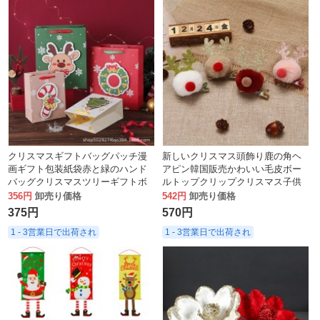
クリスマスギフトバッグパッチ漫
新しいクリスマス頭飾り鹿の角ヘ
画ギフト包装紙袋赤と緑のハンド
アピン韓国販売かわいい毛皮ボー
バッグクリスマスツリーギフトボ
ルトップクリップクリスマス子供
ックスギフト
鹿装飾ヘアアクセサリー
356円
卸売り価格
542円
卸売り価格
375円
570円
1 - 3営業日で出荷され
1 - 3営業日で出荷され