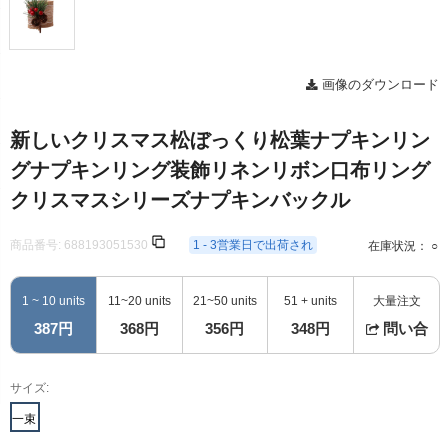
画像のダウンロード
新しいクリスマス松ぼっくり松葉ナプキンリン
グナプキンリング装飾リネンリボン口布リング
クリスマスシリーズナプキンバックル
商品番号:
688193051530
1 - 3営業日で出荷され
在庫状況： ○
1 ~ 10 units
11~20 units
21~50 units
51 + units
大量注文
387円
368円
356円
348円
問い合
サイズ:
一束