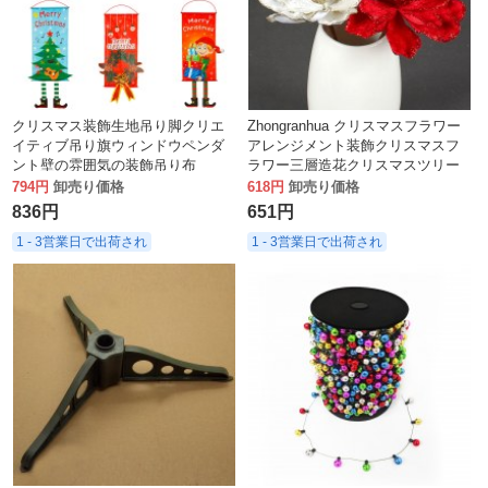
クリスマス装飾生地吊り脚クリエ
Zhongranhua クリスマスフラワー
イティブ吊り旗ウィンドウペンダ
アレンジメント装飾クリスマスフ
ント壁の雰囲気の装飾吊り布
ラワー三層造花クリスマスツリー
ガーランド籐アクセサリー
794円
卸売り価格
618円
卸売り価格
836円
651円
1 - 3営業日で出荷され
1 - 3営業日で出荷され