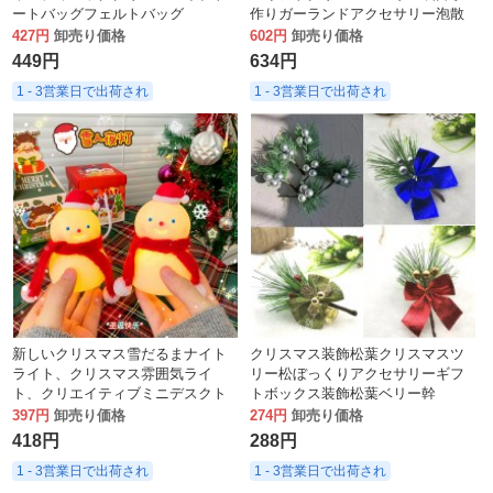
ートバッグフェルトバッグ
作りガーランドアクセサリー泡散
りばめ金粉ペンダント
427円
卸売り価格
602円
卸売り価格
449円
634円
1 - 3営業日で出荷され
1 - 3営業日で出荷され
新しいクリスマス雪だるまナイト
クリスマス装飾松葉クリスマスツ
ライト、クリスマス雰囲気ライ
リー松ぼっくりアクセサリーギフ
ト、クリエイティブミニデスクト
トボックス装飾松葉ベリー幹
ップオーナメント、女の子へのギ
397円
卸売り価格
274円
卸売り価格
フト
418円
288円
1 - 3営業日で出荷され
1 - 3営業日で出荷され