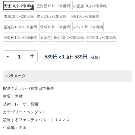
天使10片+2米麻绳
五角星10片+2米麻绳
小麋鹿10片+2米麻绳
雪花10片+2米麻绳
雪人10片+2米麻绳
小鹿10片+2米麻绳
圣诞袜10片+2米麻绳
雪球10片+2米麻绳
小鸟10片+2米麻绳
圣诞树10片+2米麻绳
原木色
桃心10片+2米麻绳
铃铛10片+2米麻绳
-
+
589円
1
589円
x
合計
（税抜）
パラメータ
配送予定 : 5～7営業日で発送
材質：木材
技術：レーザー切断
カテゴリー：ペンダント
該当するフェスティバル：クリスマス
生産地：中国