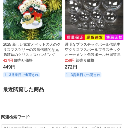
2025 新しい家族とペットの犬のク
透明なプラスチックボール供給中
リスマスツリーの装飾伝統的な兄
空クリスマスボールプラスチック
弟姉妹のクリスマスハンギング
オーナメント包装ボール外国貿易
クリスマスツリー透明装飾ボール
427円
卸売り価格
258円
卸売り価格
449円
272円
1 - 3営業日で出荷され
1 - 3営業日で出荷され
最近閲覧した商品
関連検索ワード: