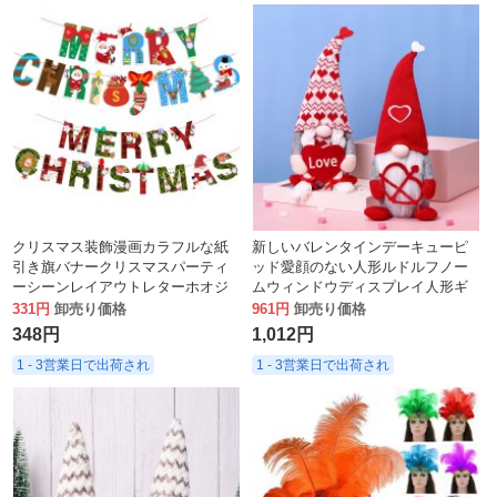
クリスマス装飾漫画カラフルな紙
新しいバレンタインデーキューピ
引き旗バナークリスマスパーティ
ッド愛顔のない人形ルドルフノー
ーシーンレイアウトレターホオジ
ムウィンドウディスプレイ人形ギ
ロ吊り旗
フト
331円
卸売り価格
961円
卸売り価格
348円
1,012円
1 - 3営業日で出荷され
1 - 3営業日で出荷され