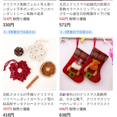
クリスマス装飾フェルト羊人形ペ
元旦とクリスマス結婚式の部屋の
ンダント子羊ポンポンヘラジカペ
装飾カラーストリップショッピン
ンダントシーン装飾小道具
グモール誕生日幼稚園吊り下げ装
飾カラーリボンラテアートカラー
314円
卸売り価格
542円
卸売り価格
ストリップ
330円
571円
1 - 3営業日で出荷され
1 - 3営業日で出荷され
北欧スタイルの手織りクリスマス
高齢者向けのクリスマス装飾用
ツリーペンダントガーランド雪の
品、小さな靴下、クリスマスツリ
結晶杖サンタクロースクリスマス
ーのペンダント、クリスマススト
窓飾り
ッキングのギフトバッグ
397円
卸売り価格
606円
卸売り価格
418円
638円