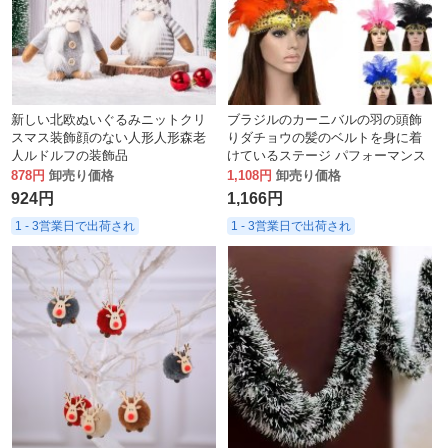
新しい北欧ぬいぐるみニットクリ
ブラジルのカーニバルの羽の頭飾
スマス装飾顔のない人形人形森老
りダチョウの髪のベルトを身に着
人ルドルフの装飾品
けているステージ パフォーマンス
カーニバル ボール
878円
卸売り価格
1,108円
卸売り価格
924円
1,166円
1 - 3営業日で出荷され
1 - 3営業日で出荷され