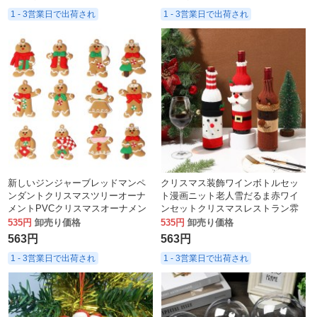
1 - 3営業日で出荷され
1 - 3営業日で出荷され
新しいジンジャーブレッドマンペ
クリスマス装飾ワインボトルセッ
ンダントクリスマスツリーオーナ
ト漫画ニット老人雪だるま赤ワイ
メントPVCクリスマスオーナメン
ンセットクリスマスレストラン雰
ト
囲気装飾装飾
535円
卸売り価格
535円
卸売り価格
563円
563円
1 - 3営業日で出荷され
1 - 3営業日で出荷され