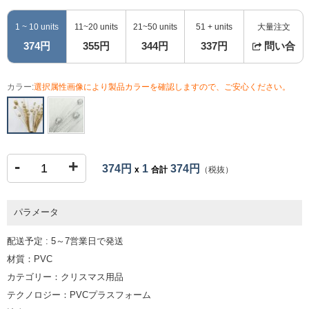
1 ~ 10 units
11~20 units
21~50 units
51 + units
大量注文
374円
355円
344円
337円
問い合
カラー:
選択属性画像により製品カラーを確認しますので、ご安心ください。
-
+
374円
1
374円
x
合計
（税抜）
パラメータ
配送予定 : 5～7営業日で発送
材質：PVC
カテゴリー：クリスマス用品
テクノロジー：PVCプラスフォーム