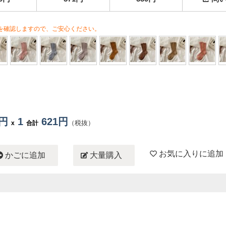
を確認しますので、ご安心ください。
1円
1
621円
（税抜）
x
合計
お気に入りに追加
かごに追加
大量購入