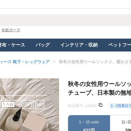
化粧ポーチ
財布・ケース
バッグ
インテリア・収納
ペットフ
ィース 靴下・レッグウェア
秋冬の女性用ウールソックス、暖かさ
秋冬の女性用ウールソ
チューブ、日本製の無
商品番号:
jw0466
1 - 3営業
1 ~ 10 units
11~20
621円
5