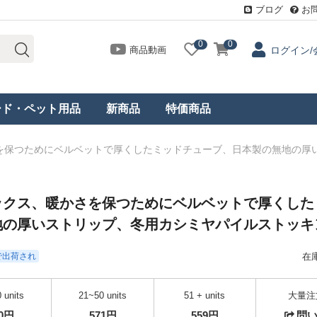
ブログ
お
0
0
商品動画
ログイン/
ード・ペット用品
新商品
特価商品
を保つためにベルベットで厚くしたミッドチューブ、日本製の無地の厚
ックス、暖かさを保つためにベルベットで厚くした
地の厚いストリップ、冬用カシミヤパイルストッキ
日で出荷され
在
 units
21~50 units
51 + units
大量注
90円
571円
559円
問