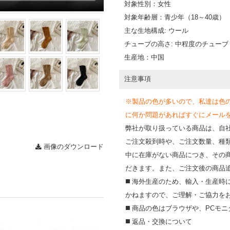
対象性別：女性
対象年齢層：青少年（18～40歳）
主な生地構成: ウール
チューブの高さ: 中程度のチューブ
生産地：中国
注意事項
※製品の色が多いので、私達は色
に何か問題があればすぐにメールを送って
弊社が取り扱っている商品は、自
ご注文殺到時や、ご注文数量、種
画像のダウンロード
中に在庫がない商品につき、その
だきます。また、ご注文後の商品
◼️ 海外⽣産のため、輸⼊・⽣産
かねますので、ご理解・ご協⼒を
◼️ 商品の⾊はブラウザや、PC
◼️ 返品・交換について