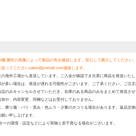
の欄:属性の画像によって製品の色を確認します。安心して購入してください
くださいsales@jcnmall.com連絡します。
社の海外工場から直送しています。ご入金が確認でき次第に商品を発送いたし
類が多い場合は、発送が遅れる可能性がございます、ご了承ください。ご注文
商品のみキャンセルさせていただき、在庫のある商品のみをまとめて発送させ
追加や、内容変更、同梱などはお受付しておりません。
時に、擦り傷・バリ・歪み・色ムラ・少量のホコリる場合があります。返品交換
お願い申し上げます。
モニターの環境・設定などにより実物と若⼲異なる場合がございます。