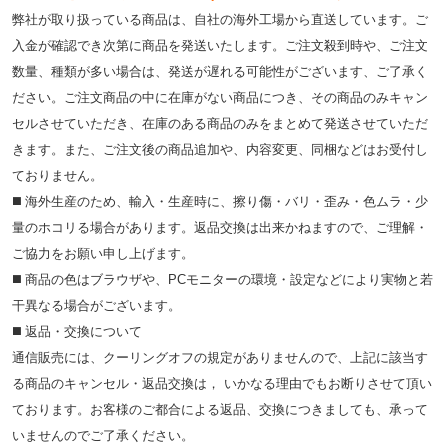
弊社が取り扱っている商品は、自社の海外工場から直送しています。ご
入金が確認でき次第に商品を発送いたします。ご注文殺到時や、ご注文
数量、種類が多い場合は、発送が遅れる可能性がございます、ご了承く
ださい。ご注文商品の中に在庫がない商品につき、その商品のみキャン
セルさせていただき、在庫のある商品のみをまとめて発送させていただ
きます。また、ご注文後の商品追加や、内容変更、同梱などはお受付し
ておりません。
◼️ 海外⽣産のため、輸⼊・⽣産時に、擦り傷・バリ・歪み・色ムラ・少
量のホコリる場合があります。返品交換は出来かねますので、ご理解・
ご協⼒をお願い申し上げます。
◼️ 商品の⾊はブラウザや、PCモニターの環境・設定などにより実物と若
⼲異なる場合がございます。
◼️ 返品・交換について
通信販売には、クーリングオフの規定がありませんので、上記に該当す
る商品のキャンセル・返品交換は， いかなる理由でもお断りさせて頂い
ております。お客様のご都合による返品、交換につきましても、承って
いませんのでご了承ください。