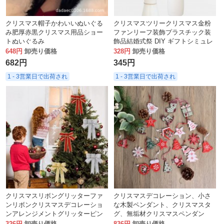
クリスマス帽子かわいいぬいぐる
クリスマスツリークリスマス金粉
み肥厚赤黒クリスマス用品ショー
ファンリーフ装飾プラスチック装
トぬいぐるみ
飾品結婚式祭 DIY ギフトシミュレ
ーション花
648円
卸売り価格
328円
卸売り価格
682円
345円
1 - 3営業日で出荷され
1 - 3営業日で出荷され
クリスマスリボングリッターファ
クリスマスデコレーション、小さ
ンリボンクリスマスデコレーショ
な木製ペンダント、クリスマスタ
ンアレンジメントグリッターピン
グ、無垢材クリスマスペンダン
クマルチカラーリボンクリスマス
ト、ウッドチップカービングペン
326円
卸売り価格
836円
卸売り価格