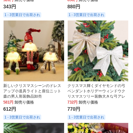
ツリーペンダント
ダント、吊り下げ飾り
343円
880円
1 - 3営業日で出荷され
1 - 3営業日で出荷され
新しいクリスマスシーンのドレス
クリスマス輝くダイヤモンドの弓
アップ小道具ライトと座位ニット
ペンダントホリデーウィンドウク
森の男人形装飾品卸売
リスマスツリー装飾大きな弓アレ
ンジメントアクセサリー卸売
581円
卸売り価格
732円
卸売り価格
612円
770円
1 - 3営業日で出荷され
1 - 3営業日で出荷され