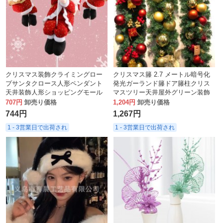
クリスマス装飾クライミングロー
クリスマス籐 2.7 メートル暗号化
プサンタクロース人形ペンダント
発光ガーランド籐ドア籐柱クリス
天井装飾人形ショッピングモール
マスツリー天井屋外グリーン装飾
ウィンドウ装飾卸売
707円
卸売り価格
1,204円
卸売り価格
744円
1,267円
1 - 3営業日で出荷され
1 - 3営業日で出荷され