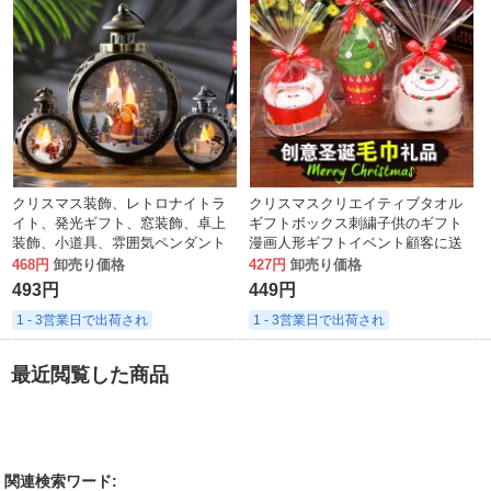
クリスマス装飾、レトロナイトラ
クリスマスクリエイティブタオル
イト、発光ギフト、窓装飾、卓上
ギフトボックス刺繍子供のギフト
装飾、小道具、雰囲気ペンダント
漫画人形ギフトイベント顧客に送
信プロモーション特典
468円
卸売り価格
427円
卸売り価格
493円
449円
1 - 3営業日で出荷され
1 - 3営業日で出荷され
最近閲覧した商品
関連検索ワード: