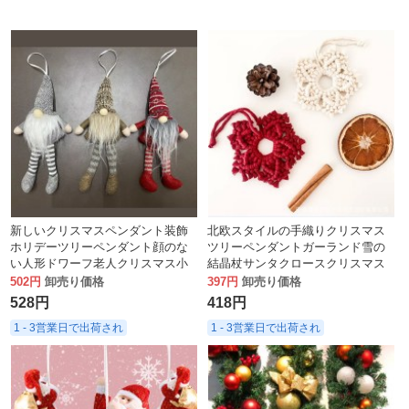
新しいクリスマスペンダント装飾
北欧スタイルの手織りクリスマス
ホリデーツリーペンダント顔のな
ツリーペンダントガーランド雪の
い人形ドワーフ老人クリスマス小
結晶杖サンタクロースクリスマス
さなペンダント
窓飾り
502円
卸売り価格
397円
卸売り価格
528円
418円
1 - 3営業日で出荷され
1 - 3営業日で出荷され