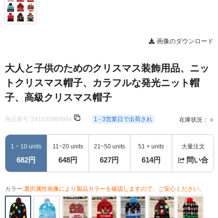
画像のダウンロード
大人と子供のためのクリスマス装飾用品、ニッ
トクリスマス帽子、カラフルな発光ニット帽
子、高級クリスマス帽子
商品番号:
591630969994
1 - 3営業日で出荷され
在庫状況： ○
1 ~ 10 units
11~20 units
21~50 units
51 + units
大量注文
682円
648円
627円
614円
問い合
カラー:
選択属性画像により製品カラーを確認しますので、ご安心ください。