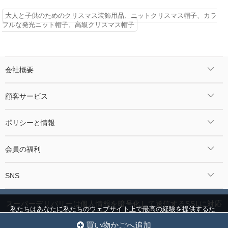
大人と子供のためのクリスマス装飾用品、ニットクリスマス帽子、カラ
フルな発光ニット帽子、高級クリスマス帽子
会社概要
顧客サービス
ポリシーと情報
会員の福利
SNS
スーパーデリバリーは個人情報を暗号化して送信するSSLに対応
私たちはあなたに私たちのウェブサイト上で最高の経験を提供するた
しています。
めにクッキーを使用しています。
クッキー設定
全員を受け入れ
©2024 Jcnmall.com All Rights Reserved.
買い物かごへ追加