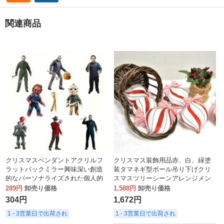
関連商品
クリスマスペンダントアクリルフ
クリスマス装飾用品赤、白、緑塗
ラットバックミラー興味深い創造
装タマネギ型ボール吊り下げクリ
的なパーソナライズされた個人的
スマスツリーシーンアレンジメン
な装飾品装飾ショック
ト吊り下げボールペンダント
289円
卸売り価格
1,588円
卸売り価格
304円
1,672円
1 - 3営業日で出荷され
1 - 3営業日で出荷され