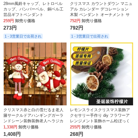
28mm風鈴キャップ、レトロベル
クリスマス カウントダウン マニュ
カップ、バンパーベル、銅ベル工
アル カレンダー デコレーション
芸品ギフトペンダント
木製 ペンダント オーナメント サ
ンタ クロース ラウンド アクリル
259円
卸売り価格
752円
卸売り価格
273円
792円
1 - 3営業日で出荷され
1 - 3営業日で出荷され
クリスマス赤と白の雪だるま老人
レモンスライスクリスマス装飾ア
籐サークルドアハンギングガーラ
クセサリー手作り diy フラワーア
ンドシーン装飾装飾老人ヘラジカ
レンジメント装飾ホーム松ぼっく
人形装飾
り写真撮影小道具ドライフラワー
1,338円
卸売り価格
255円
卸売り価格
1,408円
268円