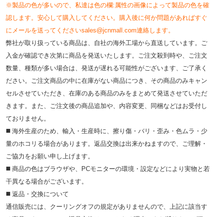
※製品の色が多いので、私達は色の欄:属性の画像によって製品の色を確
認します。安心して購入してください。購入後に何か問題があればすぐ
にメールを送ってくださいsales@jcnmall.com連絡します。
弊社が取り扱っている商品は、自社の海外工場から直送しています。ご
入金が確認でき次第に商品を発送いたします。ご注文殺到時や、ご注文
数量、種類が多い場合は、発送が遅れる可能性がございます、ご了承く
ださい。ご注文商品の中に在庫がない商品につき、その商品のみキャン
セルさせていただき、在庫のある商品のみをまとめて発送させていただ
きます。また、ご注文後の商品追加や、内容変更、同梱などはお受付し
ておりません。
◼️ 海外⽣産のため、輸⼊・⽣産時に、擦り傷・バリ・歪み・色ムラ・少
量のホコリる場合があります。返品交換は出来かねますので、ご理解・
ご協⼒をお願い申し上げます。
◼️ 商品の⾊はブラウザや、PCモニターの環境・設定などにより実物と若
⼲異なる場合がございます。
◼️ 返品・交換について
通信販売には、クーリングオフの規定がありませんので、上記に該当す