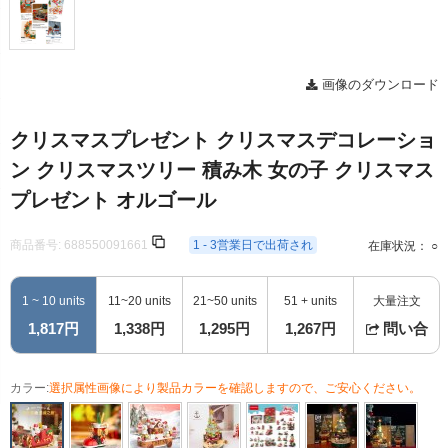
画像のダウンロード
クリスマスプレゼント クリスマスデコレーショ
ン クリスマスツリー 積み木 女の子 クリスマス
プレゼント オルゴール
商品番号:
688550091661
1 - 3営業日で出荷され
在庫状況： ○
1 ~ 10 units
11~20 units
21~50 units
51 + units
大量注文
1,817円
1,338円
1,295円
1,267円
問い合
カラー:
選択属性画像により製品カラーを確認しますので、ご安心ください。