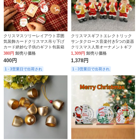
クリスマスツリーレイアウト雰囲
クリスマスギフトエレクトリック
気装飾カードクリスマス吊り下げ
サンタクロース音楽付き5つの楽器
カード絶妙な子供のギフト包装箱
クリスマス人形オーナメントギフ
吊り下げタグメッセージカード
ト
380円
卸売り価格
1,309円
卸売り価格
400円
1,378円
1 - 3営業日で出荷され
1 - 3営業日で出荷され