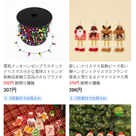
電気メッキベンゼンプラスチック
新しいクリスマス装飾ビーズ長い
クリスマス小さな電球ストリング
脚ペンダントクリスマスブランド
装飾品装飾工芸品小さなプラスチ
鹿老人雪だるまクマクリスマス用
ックアクセサリー
品かわいいペンダント
292円
卸売り価格
376円
卸売り価格
307円
396円
1 - 3営業日で出荷され
1 - 3営業日で出荷され