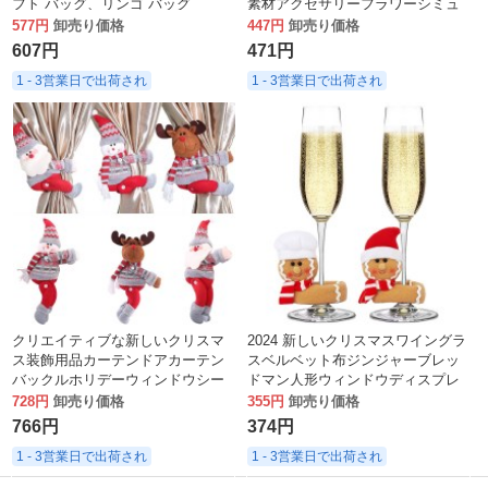
フト バッグ、リンゴ バッグ
素材アクセサリーフラワーシミュ
レーション光沢のある赤いベリー
577円
卸売り価格
447円
卸売り価格
ブーケ
607円
471円
1 - 3営業日で出荷され
1 - 3営業日で出荷され
クリエイティブな新しいクリスマ
2024 新しいクリスマスワイングラ
ス装飾用品カーテンドアカーテン
スベルベット布ジンジャーブレッ
バックルホリデーウィンドウシー
ドマン人形ウィンドウディスプレ
ンレイアウト漫画人形バックル
イクリスマス装飾
728円
卸売り価格
355円
卸売り価格
766円
374円
1 - 3営業日で出荷され
1 - 3営業日で出荷され