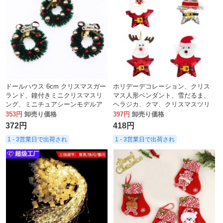
ドールハウス 6cm クリスマスガー
ホリデーデコレーション、クリス
ランド、鐘付きミニクリスマスリ
マス人形ペンダント、雪だるま、
ング、ミニチュアシーンモデルア
ヘラジカ、クマ、クリスマスツリ
クセサリー
ーデコレーションペンダント
353円
卸売り価格
397円
卸売り価格
372円
418円
1 - 3営業日で出荷され
1 - 3営業日で出荷され