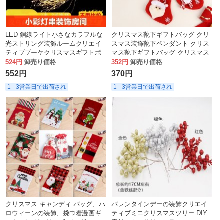
LED 銅線ライト小さなカラフルな
クリスマス靴下ギフトバッグ クリ
光ストリング装飾ルームクリエイ
スマス装飾靴下ペンダント クリス
ティブブーケクリスマスギフトボ
マス靴下ギフトバッグ クリスマス
ックスボタン銅線ライトパーティ
キャンディーバッグ
524円
卸売り価格
352円
卸売り価格
ー中庭
552円
370円
1 - 3営業日で出荷され
1 - 3営業日で出荷され
クリスマス キャンディ バッグ、ハ
バレンタインデーの装飾クリエイ
ロウィーンの装飾、袋巾着漫画ギ
ティブミニクリスマスツリー DIY