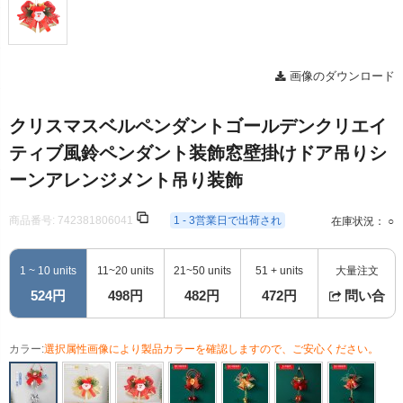
画像のダウンロード
クリスマスベルペンダントゴールデンクリエイ
ティブ風鈴ペンダント装飾窓壁掛けドア吊りシ
ーンアレンジメント吊り装飾
商品番号:
742381806041
1 - 3営業日で出荷され
在庫状況： ○
1 ~ 10 units
11~20 units
21~50 units
51 + units
大量注文
524円
498円
482円
472円
問い合
カラー:
選択属性画像により製品カラーを確認しますので、ご安心ください。