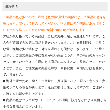
注意事項
※製品の色が多いので、私達は色の欄:属性の画像によって製品の色を確
認します。安心して購入してください。購入後に何か問題があればすぐ
にメールを送ってくださいsales@jcnmall.com連絡します。
弊社が取り扱っている商品は、自社の海外工場から直送しています。ご
入金が確認でき次第に商品を発送いたします。ご注文殺到時や、ご注文
数量、種類が多い場合は、発送が遅れる可能性がございます、ご了承く
ださい。ご注文商品の中に在庫がない商品につき、その商品のみキャン
セルさせていただき、在庫のある商品のみをまとめて発送させていただ
きます。また、ご注文後の商品追加や、内容変更、同梱などはお受付し
ておりません。
◼️ 海外⽣産のため、輸⼊・⽣産時に、擦り傷・バリ・歪み・色ムラ・少
量のホコリる場合があります。返品交換は出来かねますので、ご理解・
ご協⼒をお願い申し上げます。
◼️ 商品の⾊はブラウザや、PCモニターの環境・設定などにより実物と若
⼲異なる場合がございます。