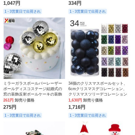
1,047円
334円
1 - 3営業日で出荷され
1 - 3営業日で出荷され
ミラーガラスボールバーレーザー
34個のクリスマスボールセット、
ボールディスコステージ結婚式の
6cmクリスマスデコレーション、
窓の装飾反射ボールケーキの装飾
クリスマスツリーデコレーション
クリスマス
ボール、特殊な形のボール
261円
卸売り価格
1,630円
卸売り価格
275円
1,716円
1 - 3営業日で出荷され
1 - 3営業日で出荷され