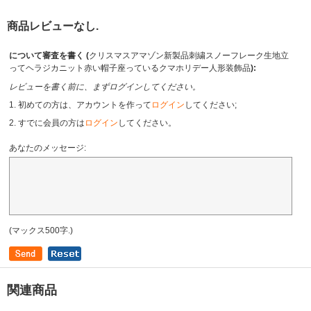
商品レビューなし.
について審査を書く (
クリスマスアマゾン新製品刺繍スノーフレーク生地立
ってヘラジカニット赤い帽子座っているクマホリデー人形装飾品
):
レビューを書く前に、まずログインしてください。
1. 初めての方は、アカウントを作って
ログイン
してください;
2. すでに会員の方は
ログイン
してください。
あなたのメッセージ:
(マックス500字.)
関連商品