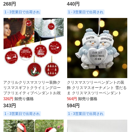
ップ ホーム オフィス アイアン ク
268円
440円
リップ
1 - 3営業日で出荷され
1 - 3営業日で出荷され
アクリルクリスマスツリー装飾ク
クリスマスツリーペンダントの装
リスマスギフトクライミングロー
飾 クリスマスオーナメント 雪だる
プクリエイティブペンダントお祝
ま クリスマスツリーペンダント
いペンダント
326円
卸売り価格
564円
卸売り価格
343円
594円
1 - 3営業日で出荷され
1 - 3営業日で出荷され