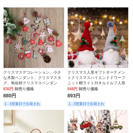
クリスマスデコレーション、小さ
クリスマス人形ギフトオーナメン
な木製ペンダント、クリスマスタ
トクリスマスハイエンドドワーフ
グ、無垢材クリスマスペンダン
ニット帽ライト付きルドルフ人形
ト、ウッドチップカービングペン
オーナメント
836円
卸売り価格
848円
卸売り価格
ダント、吊り下げ飾り
880円
893円
1 - 3営業日で出荷され
1 - 3営業日で出荷され