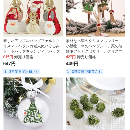
新しいアップルバッグフェルトク
素朴な木製のクリスマスツリー、
リスマスヘラジカ老人ぬいぐるみ
小動物、車のペンダント、家の装
トートバッグキャンディーバッグ
飾ギフトアクセサリー、クリスマ
クリスマス子供のギフトバッグ
スペンダント、彫刻された木材チ
615円
卸売り価格
427円
卸売り価格
ップ。
647円
449円
1 - 3営業日で出荷され
1 - 3営業日で出荷され