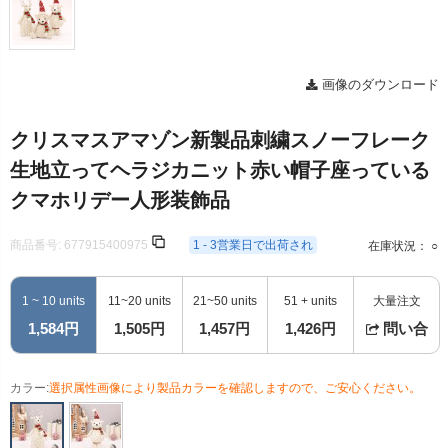
画像のダウンロード
クリスマスアマゾン新製品刺繍スノーフレーク
生地立ってヘラジカニット赤い帽子座っている
クマホリデー人形装飾品
商品番号:
677915400975
1 - 3営業日で出荷され
在庫状況： ○
1 ~ 10 units
11~20 units
21~50 units
51 + units
大量注文
1,584円
1,505円
1,457円
1,426円
問い合
カラー:
選択属性画像により製品カラーを確認しますので、ご安心ください。