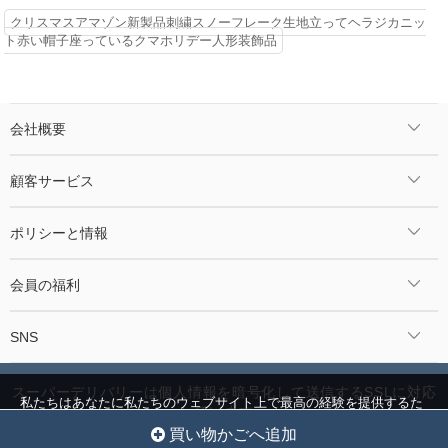
クリスマスアマゾン新製品刺繍スノーフレーク生地立ってヘラジカニッ
ト赤い帽子座っているクマホリデー人形装飾品
会社概要
顧客サービス
ポリシーと情報
会員の福利
SNS
スーパーデリバリーは個人情報を暗号化して送信するSSLに対応
私たちはあなたに私たちのウェブサイト上で最高の経験を提供するた
しています。
めにクッキーを使用しています。
クッキー設定
全員を受け入れ
©2024 Jcnmall.com All Rights Reserved.
買い物かごへ追加