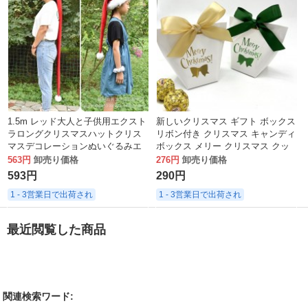
1.5m レッド大人と子供用エクスト
新しいクリスマス ギフト ボックス
ラロングクリスマスハットクリス
リボン付き クリスマス キャンディ
マスデコレーションぬいぐるみエ
ボックス メリー クリスマス クッ
クストラロングクリスマスハット
キー ギフト ボックス
563円
卸売り価格
276円
卸売り価格
593円
290円
1 - 3営業日で出荷され
1 - 3営業日で出荷され
最近閲覧した商品
関連検索ワード: