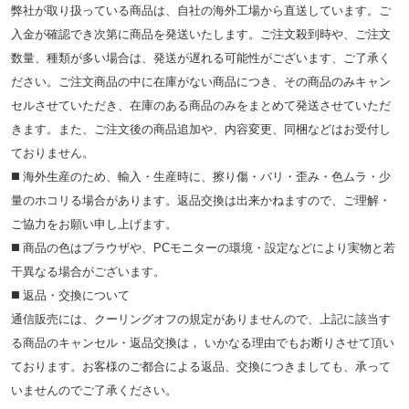
弊社が取り扱っている商品は、自社の海外工場から直送しています。ご
入金が確認でき次第に商品を発送いたします。ご注文殺到時や、ご注文
数量、種類が多い場合は、発送が遅れる可能性がございます、ご了承く
ださい。ご注文商品の中に在庫がない商品につき、その商品のみキャン
セルさせていただき、在庫のある商品のみをまとめて発送させていただ
きます。また、ご注文後の商品追加や、内容変更、同梱などはお受付し
ておりません。
◼️ 海外⽣産のため、輸⼊・⽣産時に、擦り傷・バリ・歪み・色ムラ・少
量のホコリる場合があります。返品交換は出来かねますので、ご理解・
ご協⼒をお願い申し上げます。
◼️ 商品の⾊はブラウザや、PCモニターの環境・設定などにより実物と若
⼲異なる場合がございます。
◼️ 返品・交換について
通信販売には、クーリングオフの規定がありませんので、上記に該当す
る商品のキャンセル・返品交換は， いかなる理由でもお断りさせて頂い
ております。お客様のご都合による返品、交換につきましても、承って
いませんのでご了承ください。