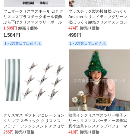
フェザークリスマスボール DIY ク
プラスチック製の模擬松ぼっくり
リスマスプラスチックボール装飾
Amazon クリエイティブグリーン
ぶら下げクリスマスツリーボール
松ぼっくり卸売クリスマスデコレ
ペンダント
ーション
1,505円
卸売り価格
474円
卸売り価格
1,584円
499円
1 - 3営業日で出荷され
1 - 3営業日で出荷され
クリスマス ギフト デコレーション
韓国インクリスマスツリー帽子メ
クリップ スティック クリスマス
リークリスマスパーティー装飾写
フラワー アレンジメント アクセサ
真小道具ドレスアップパフォーマ
リー 金属製の小さなフラワー クリ
ンス
255円
卸売り価格
418円
卸売り価格