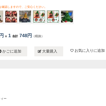
を確認しますので、ご安心ください。
8円
1
748円
（税抜）
x
合計
お気に入りに追加
かごに追加
大量購入
ティー