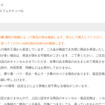
マス
マスフェスティバル
の欄:属性の画像によって製品の色を確認します。安心して購入してください
くださいsales@jcnmall.com連絡します。
社の海外工場から直送しています。ご入金が確認でき次第に商品を発送いたし
類が多い場合は、発送が遅れる可能性がございます、ご了承ください。ご注文
商品のみキャンセルさせていただき、在庫のある商品のみをまとめて発送させ
追加や、内容変更、同梱などはお受付しておりません。
時に、擦り傷・バリ・歪み・色ムラ・少量のホコリる場合があります。返品交換
お願い申し上げます。
モニターの環境・設定などにより実物と若⼲異なる場合がございます。
規定がありませんので、上記に該当する商品のキャンセル・返品交換は， い
す。お客様のご都合による返品、交換につきましても、承っていませんのでご