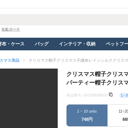
化粧ポーチ
財布・ケース
バッグ
インテリア・収納
ペットフ
スマス用品
クリスマス帽子クリスマス不織布レインシルククリス
クリスマス帽子クリス
パーティー帽子クリス
商品番号:
691009098600
1 
1 ~ 10 units
11~20
748円
6