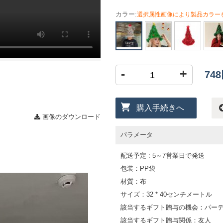
カラー:
選択属性画像により製品カラー
-
+
74
購入手続きへ
画像のダウンロード
パラメータ
配送予定 : 5～7営業日で発送
包装：PP袋
材質：布
サイズ：32 * 40センチメートル
該当するギフト贈与の機会：パー
該当するギフト贈与関係：友人