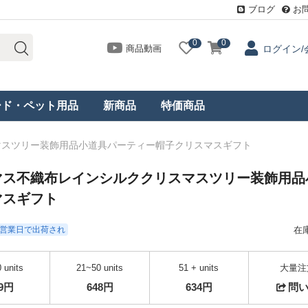
ブログ
お
0
0
商品動画
ログイン/
ード・ペット用品
新商品
特価商品
マスツリー装飾用品小道具パーティー帽子クリスマスギフト
マス不織布レインシルククリスマスツリー装飾用品
マスギフト
- 3営業日で出荷され
在
 units
21~50 units
51 + units
大量注
69円
648円
634円
問