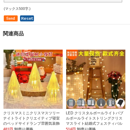
(マックス500字.)
関連商品
クリスマスミニクリスマスツリー
LED クリスタルボールライトバブ
ナイトライトクリエイティブ寝室
ルボールライトストリングクリス
のベッドサイドランプ雰囲気装飾
マスライト結婚式フェスティバル
用品デスクトップ装飾品
屋外装飾星空点滅ライトストリン
481円
卸売り価格
514円
卸売り価格