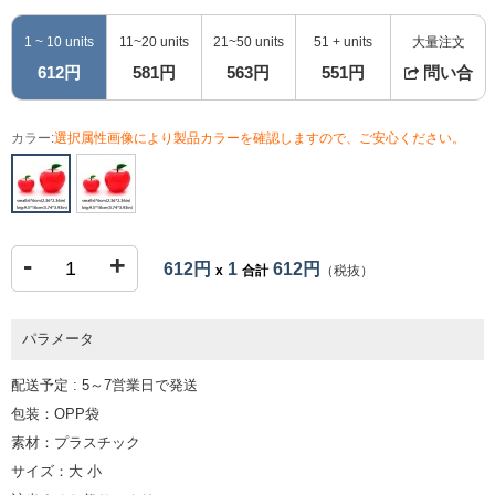
1 ~ 10 units
11~20 units
21~50 units
51 + units
大量注文
612円
581円
563円
551円
問い合
カラー:
選択属性画像により製品カラーを確認しますので、ご安心ください。
-
+
612円
1
612円
x
合計
（税抜）
パラメータ
配送予定 : 5～7営業日で発送
包装：OPP袋
素材：プラスチック
サイズ：大 小