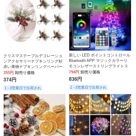
新しい LED ポイントコントロール
クリスマステーブルデコレーショ
Bluetooth APP マジックカラーリ
ンアクセサリーナプキンリング杉
モコンレザーストリングライトス
赤い果物ナプキンリングペーパー
トリングクリスマスツリーホリデ
794円
卸売り価格
タオルバックル準備ができている
355円
卸売り価格
ーデコレーション
在庫卸売
836円
374円
1 - 3営業日で出荷され
1 - 3営業日で出荷され