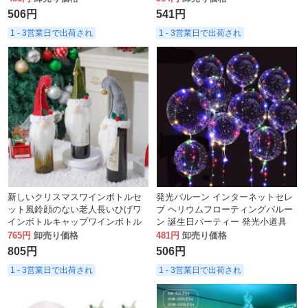
グ
506円
541円
1 - 3営業日で出荷され
1 - 3営業日で出荷され
新しいクリスマスワインボトルセ
発光バルーン インターネットセレ
ット風鈴顔のない老人長いひげワ
ブ ヘリウムフローティングバルー
インボトルキャップワインボトル
ン 誕生日パーティー 発光小道具
セットホリデーデコレーション
LED ボボボール クリスマス
765円
卸売り価格
481円
卸売り価格
805円
506円
1 - 3営業日で出荷され
1 - 3営業日で出荷され