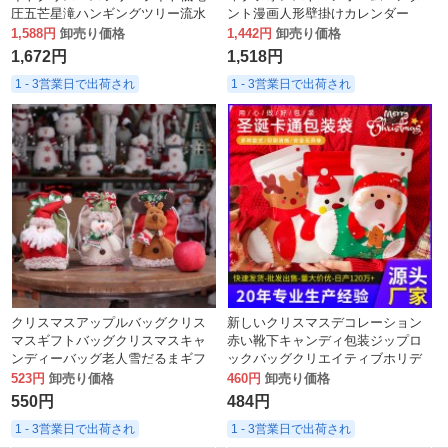
圧五芒星滝ハンギングツリー流水
ント漫画人形壁掛けカレンダー
クリスマス LED ストリングライト
1,588円
卸売り価格
1,442円
卸売り価格
1,672円
1,518円
1 - 3営業日で出荷され
1 - 3営業日で出荷され
クリスマスアップルバッグクリス
新しいクリスマスデコレーション
マスギフトバッグクリスマスキャ
赤い靴下キャンディ包装ジップロ
ンディーバッグ老人雪だるまギフ
ックバッグクリエイティブホリデ
トバッグ模造リネンクリスマス用
ーギフトバッグ
523円
卸売り価格
460円
卸売り価格
品
550円
484円
1 - 3営業日で出荷され
1 - 3営業日で出荷され