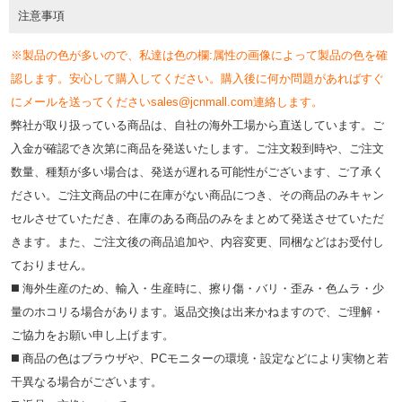
注意事項
※製品の色が多いので、私達は色の欄:属性の画像によって製品の色を確
認します。安心して購入してください。購入後に何か問題があればすぐ
にメールを送ってくださいsales@jcnmall.com連絡します。
弊社が取り扱っている商品は、自社の海外工場から直送しています。ご
入金が確認でき次第に商品を発送いたします。ご注文殺到時や、ご注文
数量、種類が多い場合は、発送が遅れる可能性がございます、ご了承く
ださい。ご注文商品の中に在庫がない商品につき、その商品のみキャン
セルさせていただき、在庫のある商品のみをまとめて発送させていただ
きます。また、ご注文後の商品追加や、内容変更、同梱などはお受付し
ておりません。
◼️ 海外⽣産のため、輸⼊・⽣産時に、擦り傷・バリ・歪み・色ムラ・少
量のホコリる場合があります。返品交換は出来かねますので、ご理解・
ご協⼒をお願い申し上げます。
◼️ 商品の⾊はブラウザや、PCモニターの環境・設定などにより実物と若
⼲異なる場合がございます。