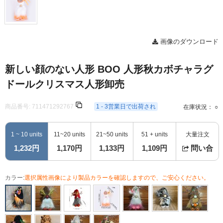
画像のダウンロード
新しい顔のない人形 BOO 人形秋カボチャラグ
ドールクリスマス人形卸売
商品番号:
711471292767
1 - 3営業日で出荷され
在庫状況： ○
1 ~ 10 units
11~20 units
21~50 units
51 + units
大量注文
1,232円
1,170円
1,133円
1,109円
問い合
カラー:
選択属性画像により製品カラーを確認しますので、ご安心ください。